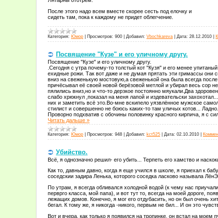
Янтарны ототрем.
После этого надо всем вместе скорее сесть под елочку и
сидеть там, пока к каждому не придет облегчение.
Категория:
Юмор
|
Просмотров:
900
|
Добавил:
Vbochkareva
|
Дата:
28.12.2010
|
К
Посвящение "Кузе" и его уличному другу.
Посвящение "Кузе" и его уличному другу.
.Сегодня с утра почему-то толстый кот "Кузя" и его менее упитаны
ехидные рожи. Так вот даже и не думая прятать эти гримассы они 
вниз на свеженькую мостовую,а свеженькой она была всегда после 
причёсывал её своей новой берёзовой метлой и убирал весь сор не
пялились вниз,но и что-то дерзкое постоянно мяукали.Два здорове
слабо хрюкнул ,показал на меня лапой и издевательски захохотал..
них и заметить всё это.Во-мне вскипело уязвлённое мужское само
стилист и совершенно не боюсь каких-то там уличых котов... Ладно
Проворно подхватив с обочины половинку красного кирпича, я с си
Читать дальше »
Категория:
Юмор
|
Просмотров:
948
|
Добавил:
kct525
|
Дата:
02.10.2010
|
Коммен
Убийство.
Всё, я однозначно решил- его убить... Терпеть его хамство и наско
Как то, давным давно, когда я еще учился в школе, я приехал к баб
соседскии задира Ленька, которого соседка ласково называла ЛёнЭ
По утрам, я всегда обливался холодной водой (к чему нас приучали
перврго класса, мой папа), и вот тут то, всегда на моей дороге, по
лежащих домов. Конечно, я мог его отдубасить, но он был очень хит
бегал. К тому же, я никогда -никого, первым не бил... И он это чувс
Вот и вчера, как только я появился на тропинке, он встал на моем 