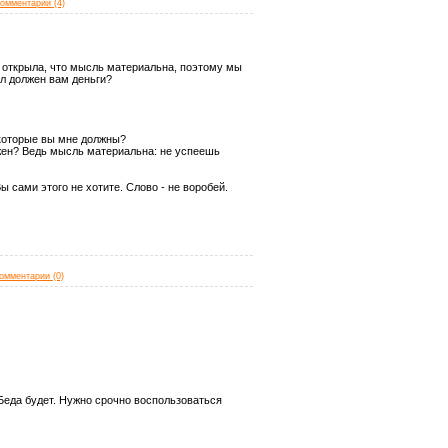
омментарии (4)
ия открыла, что мысль материальна, поэтому мы
ыл должен вам деньги?
, которые вы мне должны?
лжен? Ведь мысль материальна: не успеешь
Вы сами этого не хотите. Слово - не воробей.
омментарии (0)
Беда будет. Нужно срочно воспользоваться