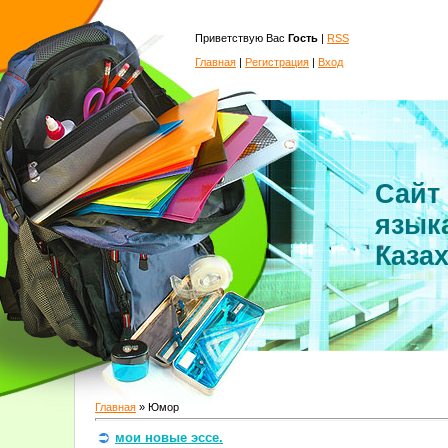
Приветствую Вас
Гость
|
RSS
Главная
|
Регистрация
|
Вход
Сайт
язык
Каза
Главная
»
Юмор
мои новые эссе.