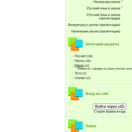
Начальная школа
Русский язык в школе
Русский язык в школе
(презентации)
Литература в школе (презентации)
Начальная школа (презентации)
Категории раздела
Поэзия
[196]
Проза
[106]
Юмор
[14]
Юморески, пародии на казахстанских авто
Эссе
[2]
Сказки
[12]
Вход на сайт
Войти через uID
Старая форма входа
Поиск