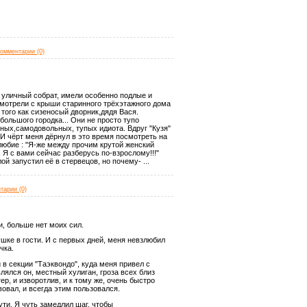
омментарии (0)
й уличный собрат, имели особенно подлые и
смотрели с крыши старинного трёхэтажного дома
того как сизеносый дворник,дядя Вася.
большого городка... Они не просто тупо
нных,самодовольных, тупых идиота. Вдруг "Кузя"
.И чёрт меня дёрнул в это время посмотреть на
любие : "Я-же между прочим крутой женский
. Я с вами сейчас разберусь по-взрослому!!!"
лой запустил её в стервецов, но почему-
...
тарии (0)
ки, больше нет моих сил.
ушке в гости. И с первых дней, меня невзлюбил
чка.
 в секции "Таэквондо", куда меня привел с
являлся он, местный хулиган, гроза всех близ
ер, и изворотлив, и к тому же, очень быстро
твовал, и всегда этим пользовался.
пути. Я чуть замедлил шаг, чтобы