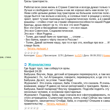
Грезы тракториста .
Работал всю свою жизнь в Стране Советов и всегда думал только т
Лучше и свободнее нет страны и как же хорошо жить нам всем тут.
Лежи себе целыми днями под трактором на большом золотом поле а 
груди бьется так вольно и весело, и соловьи поют в рощице у колхоз
зреет, зреет тучная пшеница на Социалистических полях, а в само
машины – стойко стоит на страже обороноспособности нашей Роди
Братцы, душа ликует за то, что все это моя Родина.
Все эти поля и бескрайние океаны – это все наше.
Это все Советское, Социалистическое.
Это все – Моя Родина …
- Толик, доставай баян из трактора …, споем …
- Без баяна, какая к чёрту песня в России !
- Толян, Давай затянем нашу, про то и про это, вообще про все … 
слаще была.
...
Читать дальше »
Категория:
Юмор
|
Просмотров:
1178
|
Добавил:
kct525
|
Дата:
09.09.2012
|
Комме
ров, стихи.
Журналастика
Где будет труп, там соберутся орлы.
Матфей 24:28
Бабушка. Внучек, беда, детский аттракцион перевернулся, а там мо
Журналист. Ух, ты! Аттракцион, говорите, перевернулся, а где это 
Бабушка. Да вот, за углом. Такая беда!
Журналист. Это очень хорошо, баба. Спасибо, что сказала. Я очень,
внимание, марш! Я давно не писал репортажей о трагедиях. Крови
Бабушка. Какой палароид? Внучку придавило. Подсоби поднять эту 
несколько человек, в основном престарелые.
Журналист. Подожди, баба, надо сначала все сфотографировать, по
этого аттракциона. Съемочная группа, взять след! Сейчас мы так
Обалдеете, закачаетесь! Отойди, баба, в сторонку! Опишем в сам
правительству
...
Читать дальше »