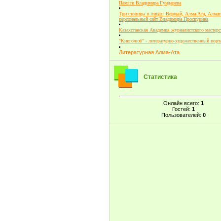
Памяти Владимира Гундарева
Три столицы в лицах: Верный, Алма-Ата, Алмат
персональный сайт Владимира Проскурина
Казахстанская Академия журналистского мастерс
"Книголюб" - литературно-художественный порт
Литературная Алма-Ата
Статистика
Онлайн всего:
1
Гостей:
1
Пользователей:
0