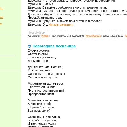
Девушка. Что-то со связью, попробуйте скинуть сообщение.
Мужчина. Скинул.
Девушка. В вашем сообщении вирус, я такое не читаю.
ы -
Мужчина. А может, вы просто уберёте наушники, перестанете слу
Девушка. (убирает наушники, смотрит на мужчину) В вашем органи
тва
Просьба отодвинуться.
Мужчина. Девушка, а зачем вам антенна в голове?
ал
Девушка. Э
...
Читать дальше »
Категория:
Юмор
|
Просмотров:
938
|
Добавил:
Vbochkareva
|
Дата:
18.05.2011
|
К
Новогодняя песня-игра
Елочка ряжена,
Светлые огни,
К хороводу нашему
Лапы протяни.
Дай приют нам, Елочка,
У твоих ветвей.
Словно мать, в иголочках
Спрячь своих детей.
Мы хотим от дел от всех
Спрятаться на миг.
Пусть их груз увесистый
Превратится вмиг
В конфетти летящее,
В искорки огней,
Шарики блестящие,
Возгласы детей!
Сами ж мы, елинушка,
Без забот вздохнем
И твои слезинушки