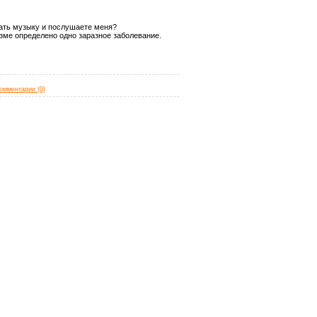
шать музыку и послушаете меня?
зме определено одно заразное заболевание.
омментарии (0)