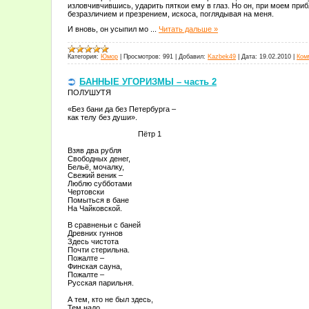
изловчивчившись, ударить пяткои ему в глаз. Но он, при моем прибл
безразличием и презрением, искоса, поглядывая на меня.
И вновь, он усыпил мо
...
Читать дальше »
Категория:
Юмор
|
Просмотров:
991
|
Добавил:
Kazbek49
|
Дата:
19.02.2010
|
Ком
БАННЫЕ УГОРИЗМЫ – часть 2
ПОЛУШУТЯ
«Без бани да без Петербурга –
как телу без души».
Пётр 1
Взяв два рубля
Свободных денег,
Бельё, мочалку,
Свежий веник –
Люблю субботами
Чертовски
Помыться в бане
На Чайковской.
В сравненьи с баней
Древних гуннов
Здесь чистота
Почти стерильна.
Пожалте –
Финская сауна,
Пожалте –
Русская парильня.
А тем, кто не был здесь,
Тем надо