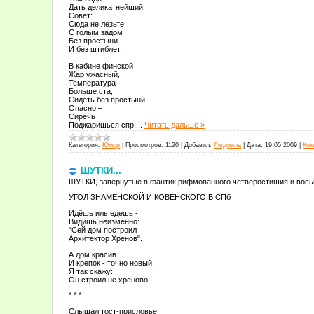
Дать деликатнейший
Совет:
Сюда не лезьте
С голым задом
Без простыни
И без штиблет.
В кабине финской
Жар ужасный,
Температура
Больше ста,
Сидеть без простыни
Опасно –
Сиречь
Поджаришься спр
...
Читать дальше »
Категория:
Юмор
|
Просмотров:
1120
|
Добавил:
Людмила
|
Дата:
19.05.2009
|
Ком
ШУТКИ...
ШУТКИ, завёрнутые в фантик рифмованного четверостишия и вос
УГОЛ ЗНАМЕНСКОЙ И КОВЕНСКОГО В СПб
Идёшь иль едешь -
Видишь неизменно:
"Сей дом построил
Архитектор Хренов".
А дом красив
И крепок - точно новый.
Я так скажу:
Он строил не хреново!
* * *
Слышал тост-присловье,