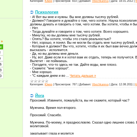
Категория:
Юмор
|
Просмотров:
833
|
Добавил:
Vbochkareva
|
Дата:
18.01.2012
|
К
Психология
- А! Вот вы мне и нужны. Вы мне должны тысячу рублей.
- Должен? Говорите и думайте о том, чего хотите. Наука психолог
должны думать и говорить о том, чего хотим. Вы хотите, чтобы я б
- Нет.
- Тогда думайте и говорите о том, чего хотите. Всего хорошего.
- Минутку, но вы должны мне тысячу рублей.
- Опять? Вы хотите, чтобы это стало реальностью?
»
- Нет, хорошо, я понял. Вы не могли бы отдать мне тысячу рублей
- Которые я должен? Вы что, хотите, чтобы я их был вам вечно до
с
высказать - исполнится.
2
- Да, но вы должны мне деньги.
- Ну, вот. Даже если я и хотел вам их отдать, теперь не получится. 
9
Вылетит - не поймаешь.
6
- Погодите, что-то здесь не так. Дайте воды, мне плохо.
- Скажите: "мне хорошо".
3
- Мне хорошо.
- "С каждым днем и во
...
Читать дальше »
0
Категория:
Юмор
|
Просмотров:
767
|
Добавил:
Vbochkareva
|
Дата:
12.08.2011
|
К
Йога
Прохожий. Извините, пожалуйста, вы не скажите, который час?
Мужчина. Время пол-второго.
Прохожий. Спасибо.
Мужчина. По-моему, я празднословлю. Сказал одно лишнее слово. 
молитовкой.
закатывает глаза и молится