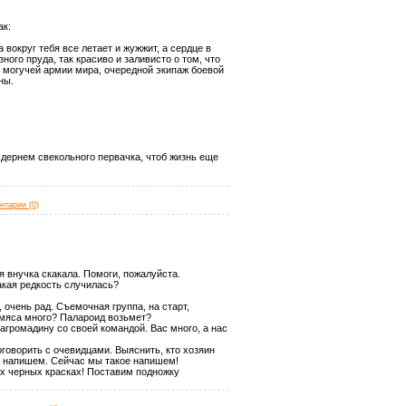
ак:
вокруг тебя все летает и жужжит, а сердце в
ного пруда, так красиво и заливисто о том, что
й могучей армии мира, очередной экипаж боевой
ны.
И дернем свекольного первачка, чтоб жизнь еще
нтарии (0)
я внучка скакала. Помоги, пожалуйста.
такая редкость случилась?
 очень рад. Съемочная группа, на старт,
, мяса много? Палароид возьмет?
агромадину со своей командой. Вас много, а нас
говорить с очевидцами. Выяснить, кто хозяин
ое напишем. Сейчас мы такое напишем!
ых черных красках! Поставим подножку