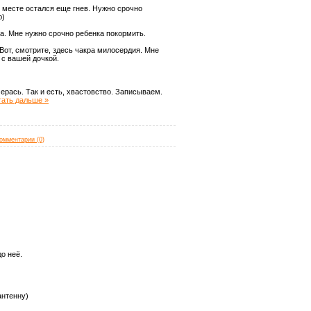
ом месте остался еще гнев. Нужно срочно
ю)
. Мне нужно срочно ребенка покормить.
от, смотрите, здесь чакра милосердия. Мне
 с вашей дочкой.
ерась. Так и есть, хвастовство. Записываем.
тать дальше »
омментарии (0)
о неё.
антенну)