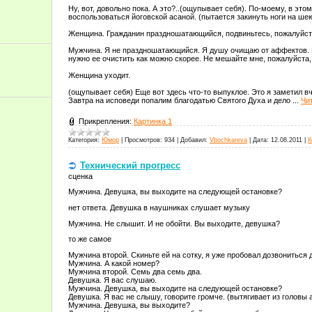
Ну, вот, довольно пока. А это?..(ощупывает себя). По-моему, в эт
воспользоваться йоговской асаной. (пытается закинуть ноги на ше
Женщина. Гражданин праздношатающийся, подвиньтесь, пожалуйста
Мужчина. Я не праздношатающийся. Я душу очищаю от аффектов. В
нужно ее очистить как можно скорее. Не мешайте мне, пожалуйста,
Женщина уходит.
(ощупывает себя) Еще вот здесь что-то выпуклое. Это я заметил вч
Завтра на исповеди попалим благодатью Святого Духа и дело
...
Чи
Прикрепления:
Картинка 1
Категория:
Юмор
|
Просмотров:
934
|
Добавил:
Vbochkareva
|
Дата:
12.08.2011
|
К
Технический прогресс
сценка
Мужчина. Девушка, вы выходите на следующей остановке?
нет ответа. Девушка в наушниках слушает музыку
Мужчина. Не слышит. И не обойти. Вы выходите, девушка?
то же самое
Мужчина второй. Скиньте ей на сотку, я уже пробовал дозвониться д
Мужчина. А какой номер?
Мужчина второй. Семь два семь два.
Девушка. Я вас слушаю.
Мужчина. Девушка, вы выходите на следующей остановке?
Девушка. Я вас не слышу, говорите громче. (вытягивает из головы 
Мужчина. Девушка, вы выходите?