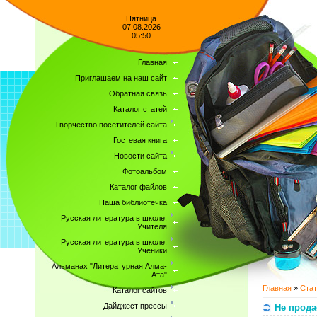
Пятница
07.08.2026
05:50
Главная
Приглашаем на наш сайт
Обратная связь
Каталог статей
Творчество посетителей сайта
Гостевая книга
Новости сайта
Фотоальбом
Каталог файлов
Наша библиотечка
Русская литература в школе.
Учителя
Русская литература в школе.
Ученики
Альманах "Литературная Алма-
Ата"
Главная
»
Стат
Каталог сайтов
Дайджест прессы
Не прода