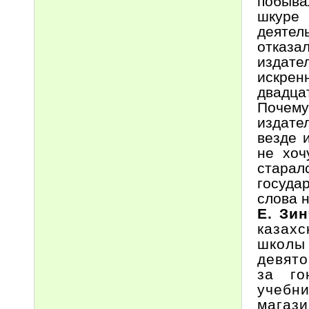
побыва
шкуре 
деятел
отказ
издате
искрен
двадца
Почем
издате
везде 
не хоч
старал
госуда
слова н
Е. Зи
казах
школы 
девято
за го
учебни
магази