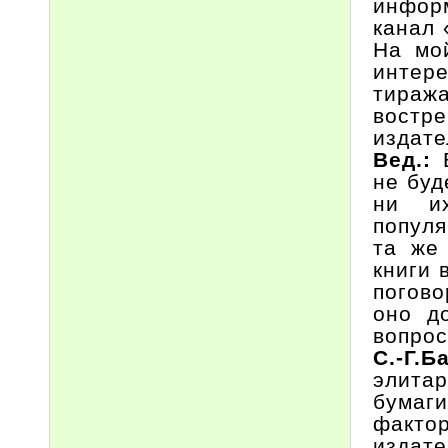
инфор
канал 
На мой
интере
тираж
востре
издате
Вед.:
не буд
ни и
популя
та же
книги 
погово
оно д
вопро
С.-Г.
элита
бумаг
фактор
издат