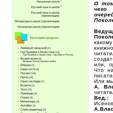
Начальная школа
О том
Русский язык в школе
чего
Русский язык в школе
очере
(презентации)
Покол
Литература в школе (презентации)
Начальная школа (презентации)
Ведущ
Покол
Категории раздела
каком
книжн
Любимый город мой
[11]
читате
Год Пушкина в Казахстане
[14]
Год Пушкина в Казахстане. Год Абая в России
создат
Во имя жизни
[6]
Великая Отечественная война
или, 
Юбилеи
[7]
Что н
Наши гости
[4]
Поэзия
[104]
писат
Проза
[36]
Или мы
Наше наследие
[7]
А. Вл
Встречи
[1]
Эссе
[31]
читате
Переводы
[4]
Вед.
Сказки
[6]
Миниатюры
Исенов
[3]
Astroliber
[1]
А.Вла
Слово редактора
[3]