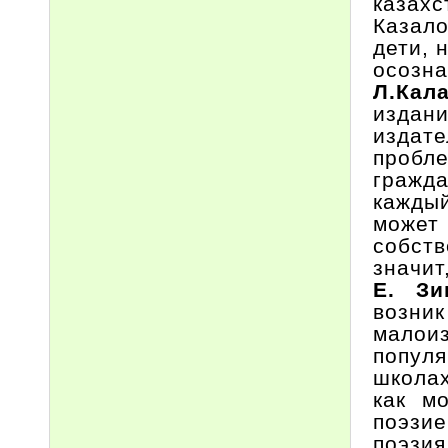
казахс
Казал
дети, 
осозна
Л.Кал
издан
издате
пробл
гражд
кажды
может
собств
значит
Е. Зи
возни
мало
популя
школа
как м
поэзи
поэзи