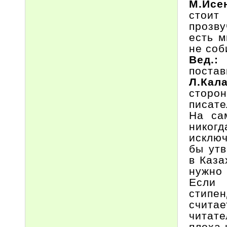
М.Исе
стоит
прозву
есть м
не соб
Вед.
постав
Л.Кал
сторо
писате
На са
никог
исключ
бы утв
в Каза
нужно 
Если 
стипе
счита
читате
плоха 