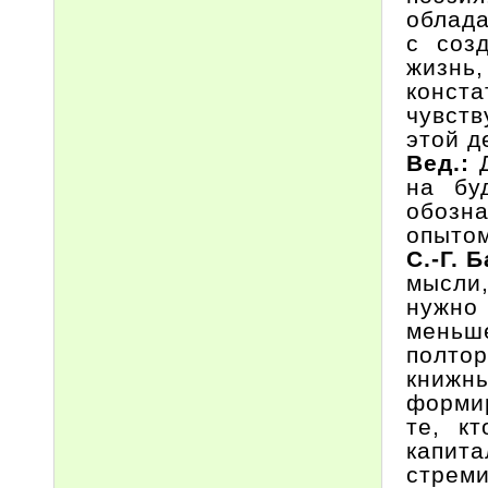
облада
с соз
жизнь,
конст
чувств
этой д
Вед.:
на бу
обозна
опытом
С.-Г. 
мысли
нужно 
меньше
полто
книж
формир
те, к
капит
стрем