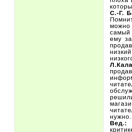
которы
С.-Г.
Помни
можно
самый 
ему за
продав
низки
низког
Л.Кала
прода
инфор
читате
обслуж
решили
магаз
читате
нужно.
Вед.
критик