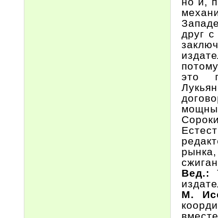
но и, 
механ
Западе
друг с
заключ
издате
потому
это п
Лукьян
догово
мощны
Сорок
Естес
редакт
рынка
сжиган
Вед.:
издате
М. Ис
коорд
вместе