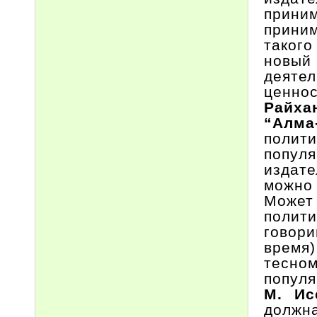
прини
приним
такого
новый
деяте
ценнос
Райха
“Алма
полит
попул
издат
можно
Может
полити
говори
время)
тесно
популя
М. Ис
должна