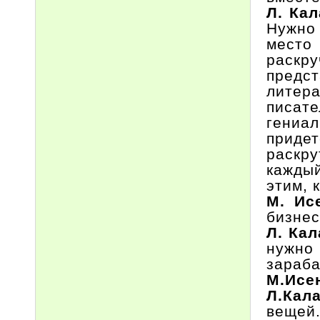
Л. Ка
Нужно
место
раскру
предс
литер
писат
гениал
придет
раскру
каждый
этим, 
М. Ис
бизнес
Л. Ка
нужно
зараба
М.Исе
Л.Кал
вещей.