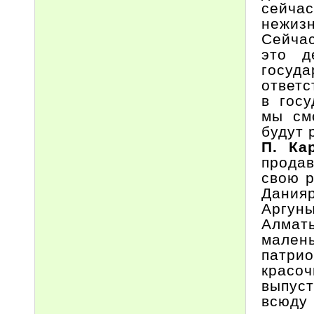
сейча
нежиз
Сейчас
это д
госу
ответс
в госу
мы см
будут 
П. Ка
прода
свою р
Дания
Аргуны
Алмат
мален
патри
красо
выпус
всюд