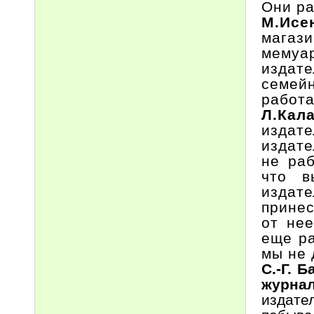
Они ра
М.Исе
магаз
мемуа
издат
семей
работа
Л.Кал
издат
издате
не ра
что в
издат
принес
от нее
еще ра
мы не 
С.-Г. 
журнал
издате