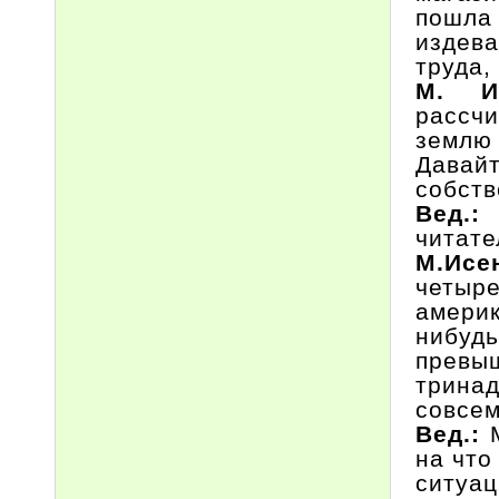
пошл
издев
труда,
М. И
рассчи
землю 
Давайт
собств
Вед.
читате
М.Ис
четыре
америк
нибудь
превы
трина
совсем
Вед.:
на что
ситуа