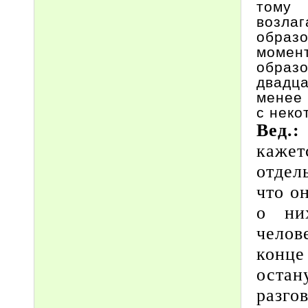
тому 
возла
образо
момен
образо
двадца
менее 
с неко
Вед.:
кажет
отдел
что о
о ни
челов
конц
оста
разго