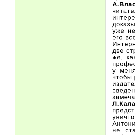
А.Вла
читате
интер
доказ
уже не
его вс
Интер
две ст
же, ка
профес
у меня
чтобы 
издате
сведе
замеча
Л.Кал
предс
уничто
Антони
не ст