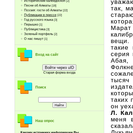
уважаю
Исторический калейдоскоп
[2]
Песни об Алматы
[18]
так, м
Поэзия: гости об Алматы
[22]
стара
Публикации в прессе
[22]
котора
Год русского языка
[3]
Перышко
[1]
Марат
Публицистика
[3]
калиб
Зеленый портфель
[2]
О нас пишут
вещи. 
[1]
такие 
серия 
Вход на сайт
Абая,
Фолкн
Войти через uID
сожал
Старая форма входа
тысяч
издат
Поиск
которы
таких 
он уех
Л. Ка
меня 
Наш опрос
сказа
Лукья
Какому источнику информации Вы