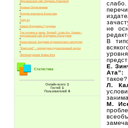
Персональный сайт Людмилы Енисеевой
слабо
Великая Отечественная
переч
История комсомола Казахстана
издат
Театр.kz
зачаст
Памяти Владимира Гундарева
не ос
Три столицы в лицах: Верный, Алма-Ата, Алматы -
редакт
персональный сайт Владимира Проскурина
В тип
Казахстанская Академия журналистского мастерства
всяко
"Книголюб" - литературно-художественный портал
уров
Литературная Алма-Ата
предст
Е. Зи
Статистика
Ата”
такое?
Л. Ка
Онлайн всего:
1
Гостей:
1
услов
Пользователей:
0
занима
М. Ис
проб
всеоб
замеча