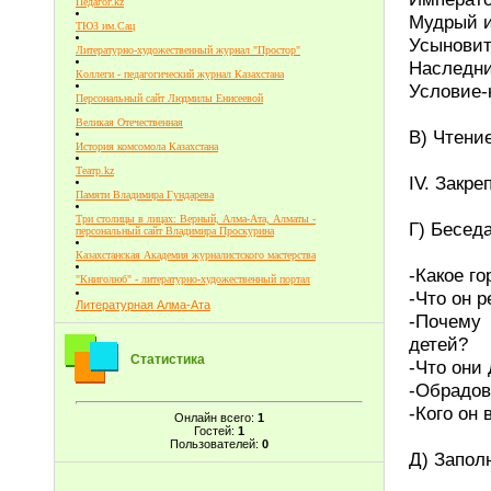
Педагог.kz
Мудрый и
ТЮЗ им.Сац
Усыновит
Литературно-художественный журнал "Простор"
Наследни
Коллеги - педагогический журнал Казахстана
Условие-к
Персональный сайт Людмилы Енисеевой
Великая Отечественная
В) Чтение
История комсомола Казахстана
Театр.kz
IV. Закре
Памяти Владимира Гундарева
Три столицы в лицах: Верный, Алма-Ата, Алматы -
Г) Бесед
персональный сайт Владимира Проскурина
Казахстанская Академия журналистского мастерства
-Какое г
"Книголюб" - литературно-художественный портал
-Что он 
Литературная Алма-Ата
-Почему
детей?
Статистика
-Что они
-Обрадов
-Кого он
Онлайн всего:
1
Гостей:
1
Пользователей:
0
Д) Запол