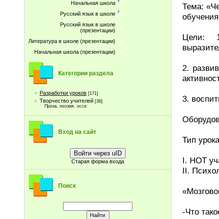
Начальная школа
Тема: «Ч
Русский язык в школе
обучения
Русский язык в школе
(презентации)
Цели: 1
Литература в школе (презентации)
выразите
Начальная школа (презентации)
2. разви
Категории раздела
активнос
Разработки уроков
[171]
3. воспи
Творчество учителей
[36]
Проза, поэзия. эссе
Оборудов
Вход на сайт
Тип урок
Войти через uID
I. НОТ у
Старая форма входа
II. Псих
Поиск
«Мозгово
-Что тако