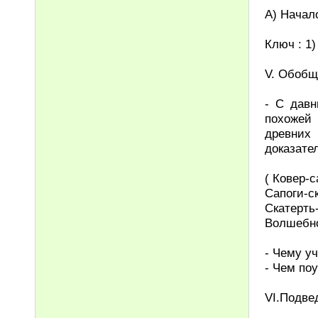
А) Начало
Ключ : 1) 
V. Обобщ
- С давн
похожей 
древних
доказате
( Ковер-
Сапоги-с
Скатерть
Волшебно
- Чему уч
- Чем по
VI.Подве