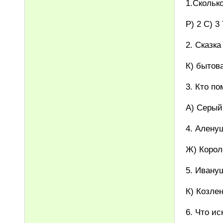
1.Скольк
Р) 2 С) 3 
2. Сказка
К) бытов
3. Кто п
А) Серый
4. Алену
Ж) Корол
5. Ивануш
К) Козле
6. Что и