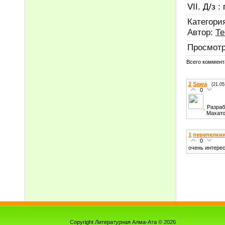
VII. Д/з :
Категори
Автор
:
Те
Просмот
Всего коммент
2
Sawa
(21.05
0
Разраб
Махатова Ту
1
перепелки
0
очень интерес
Copyright Литературная Алма-Ата © 2026