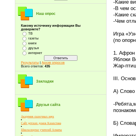
-Какие в
-В чем о
-Какие с
Наш опрос
-Чем отл
Какому источнику информации Вы
доверяете?
Игра «Уз
ТВ
газеты
(по опор
книги
друзья
1. Афрон
интернет
Яблоки В
Результаты
|
Архив опросов
Жар-птиц
Всего ответов:
435
III. Осно
Закладки
А) Слово
-Ребята
Друзья сайта
познаком
Академия сказочных наук
Б) Слова
Сайт детских домов Казахстана
Школа-портал учителей Алматы
Императо