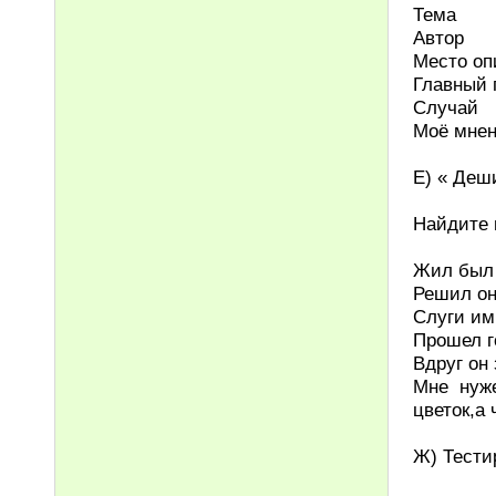
Тема
Автор
Место оп
Главный 
Случай
Моё мне
Е) « Деш
Найдите 
Жил был 
Решил он
Слуги им
Прошел г
Вдруг он
Мне нуже
цветок,а
Ж) Тести