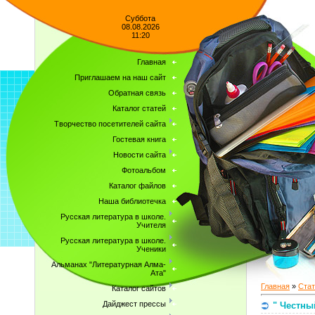
Суббота
08.08.2026
11:20
Главная
Приглашаем на наш сайт
Обратная связь
Каталог статей
Творчество посетителей сайта
Гостевая книга
Новости сайта
Фотоальбом
Каталог файлов
Наша библиотечка
Русская литература в школе.
Учителя
Русская литература в школе.
Ученики
Альманах "Литературная Алма-
Ата"
Главная
»
Стат
Каталог сайтов
Дайджест прессы
" Честны