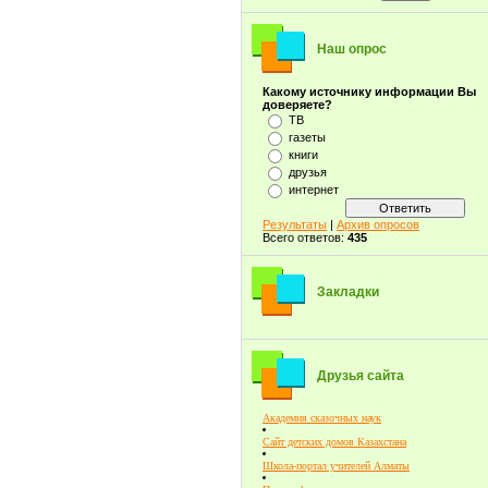
Наш опрос
Какому источнику информации Вы
доверяете?
ТВ
газеты
книги
друзья
интернет
Результаты
|
Архив опросов
Всего ответов:
435
Закладки
Друзья сайта
Академия сказочных наук
Сайт детских домов Казахстана
Школа-портал учителей Алматы