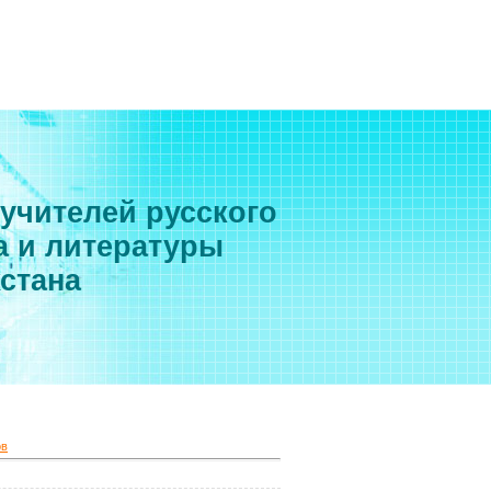
 учителей русского
а и литературы
хстана
ов