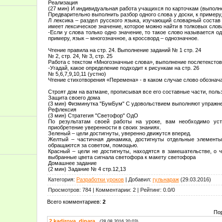
Реализация
(27 мин) И индивидуальная работа учащихся по карточкам (выполн
Предварительно выполнить разбор одного слова у доски, к примеру
Л лексика – раздел русского языка, изучающий словарный состав
имеет лексическое значение, которое можно найти в толковых слов
-Если у слова только одно значение, то такое слово называется о
примеру, язык – многозначное, а кроссворд – однозначное.
Чтение правила на стр. 24. Выполнение заданий № 1 стр. 24
№ 2, стр. 24, № 3, стр. 25
Работа с текстом «Многозначные слова», выполнение послетекстовы
-Угадай, какое определение подходит к рисункам на стр. 26
№ 5,6,7,9,10,11 (устно)
Чтение стихотворения «Перемена» - в каком случае слово обознача
Строят дом на ватмане, прописывая все его составные части, пол
Защита своего дома
(3 мин) Физминутка "БумБум" С удовольствием выполняют упражне
Рефлексия
(3 мин) Стратегия "Светофор" ОдО
По результатам своей работы на уроке, вам необходимо уст
приобретение уверенности в своих знаниях.
Зеленый – цели достигнуты, уверенно движутся вперед.
Желтый – частичная динамика, достигнуты отдельные элементы 
обращаются за советом, помощью.
Красный – цели не достигнуты, находятся в замешательстве, о 
выбранные цвета сигнала светофора к макету светофора
Домашнее задание
(2 мин) Задание № 4 стр.12,13
Категория
:
Разработки уроков
|
Добавил
:
гульнараж
(29.03.2016)
Просмотров
:
784
|
Комментарии
:
2
|
Рейтинг
:
0.0
/
0
Всего комментариев
:
2
По
2
kadirova_dinara
(28.08.2016 20:03)