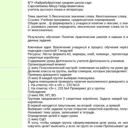
КГУ «Кайрабуйратская средняя школа-сад»
Сарсембаева Айнур Габдулважитовна
учитель русского языка и литературы
Тема занятия: 5 Лексическое значение слова. Многозначные слова. 
Ссылка: Учебная программа, среднесрочное планирование
Общие цели: . ф формировать у учащихся понятие о лексике, о зна
2. развивать умение определять лексическое значение слова по т
от многозначных;
Результаты обучения: Понятие практические умения и навыки в 
даннық задание.
Ключевые идеи: Вовлечение учащихся в процесс обучения через
подходов стратегий 7 модулей
Ресурсы: Листы формата А3, маркеры, клей, ножницы , презентация
секретные коробочки
Содержание урока Деятельность учителя Деятельность учеников
Организационный момент
(1 мин) Психологический настрой: пожелания на работу на уроке д
Деление класса на группы, выбор спикеров, которые распределяют 
Проверка домашнего задания
(5 мин) В каждой группе выбираю помощника
Задача помощников проверить наличие выполненного домашнего з
1. На отметку «5» и «4» с. 233 №13
2. На отметку «3» с. 233 №4 Проверяют д/з у группы
Побуждение
(3 мин) КМ, НП, ВО
Группам предлагаются 3 секретные коробочки. Задача каждой гр
коробочек.
В первой находится треугольник, во второй -отрезок, а прямой.
Выбирают себе задание путем открытия секретной коробочки, полу
Называют тему урока, записывают в тетради
Определение целей и задач урока
(1 мин) ОдО
Я хочу, чтобы каждая группа сформулировала цели урока, их не
озвучить цели? выяснить у всех ли групп он схожи Прописывают ц