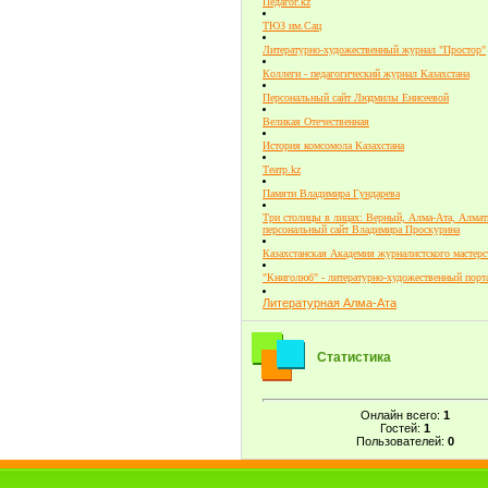
Педагог.kz
ТЮЗ им.Сац
Литературно-художественный журнал "Простор"
Коллеги - педагогический журнал Казахстана
Персональный сайт Людмилы Енисеевой
Великая Отечественная
История комсомола Казахстана
Театр.kz
Памяти Владимира Гундарева
Три столицы в лицах: Верный, Алма-Ата, Алмат
персональный сайт Владимира Проскурина
Казахстанская Академия журналистского мастерс
"Книголюб" - литературно-художественный порт
Литературная Алма-Ата
Статистика
Онлайн всего:
1
Гостей:
1
Пользователей:
0