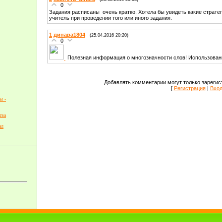
0
Задания расписаны очень кратко. Хотела бы увидеть какие страт
учитель при проведении того или иного задания.
1
динара1804
(25.04.2016 20:20)
0
Полезная информация о многозначности слов! Использова
Добавлять комментарии могут только зарегис
[
Регистрация
|
Вхо
ы -
тва
ал