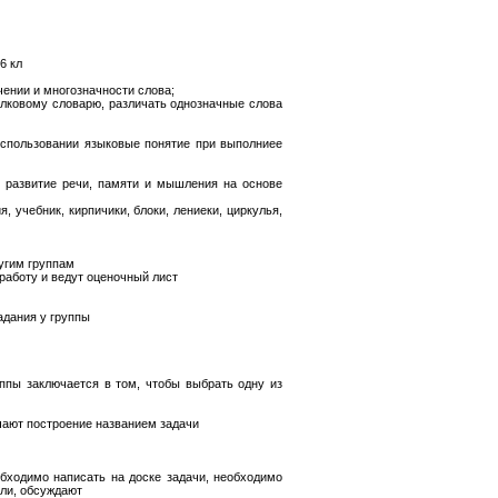
6 кл
чении и многозначности слова;
олковому словарю, различать однозначные слова
использовании языковые понятие при выполниее
 развитие речи, памяти и мышления на основе
, учебник, кирпичики, блоки, лениеки, циркулья,
ругим группам
работу и ведут оценочный лист
адания у группы
уппы заключается в том, чтобы выбрать одну из
чают построение названием задачи
обходимо написать на доске задачи, необходимо
ели, обсуждают