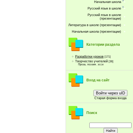
Начальная школа
Русский язык в школе
Русский язык в школе
(презентации)
Литература в школе (презентации)
Начальная школа (презентации)
Категории раздела
Разработки уроков
[171]
Творчество учителей
[36]
Проза, поэзия. эссе
Вход на сайт
Войти через uID
Старая форма входа
Поиск