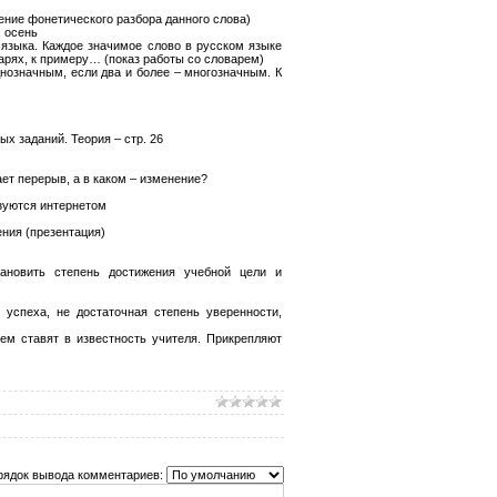
ение фонетического разбора данного слова)
, осень
 языка. Каждое значимое слово в русском языке
арях, к примеру… (показ работы со словарем)
днозначным, если два и более – многозначным. К
х заданий. Теория – стр. 26
ет перерыв, а в каком – изменение?
ьзуются интернетом
ния (презентация)
ановить степень достижения учебной цели и
успеха, не достаточная степень уверенности,
чем ставят в известность учителя. Прикрепляют
рядок вывода комментариев: