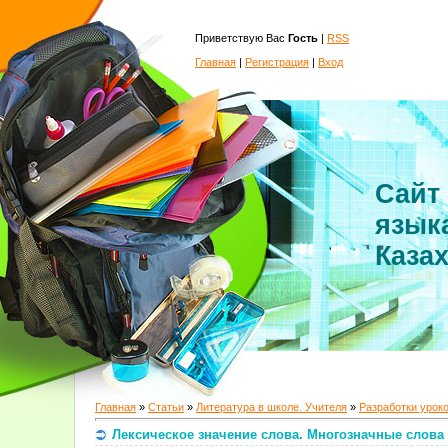
Приветствую Вас
Гость
|
RSS
Главная
|
Регистрация
|
Вход
Сайт
язык
Каза
Главная
»
Статьи
»
Литература в школе. Учителя
»
Разработки урок
Лексическое значение слова. Многозначные слова