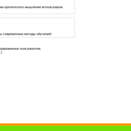
егии критического мышления использовала
ны современные методы обучения!
трированные пользователи.
д
]