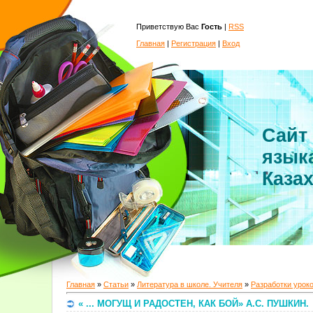
Приветствую Вас
Гость
|
RSS
Главная
|
Регистрация
|
Вход
Сайт
язык
Каза
Главная
»
Статьи
»
Литература в школе. Учителя
»
Разработки урок
« ... МОГУЩ И РАДОСТЕН, КАК БОЙ» А.С. ПУШКИН.