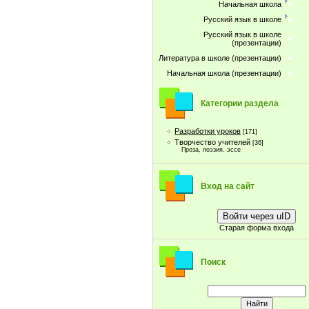
Начальная школа
Русский язык в школе
Русский язык в школе
(презентации)
Литература в школе (презентации)
Начальная школа (презентации)
Категории раздела
Разработки уроков
[171]
Творчество учителей
[36]
Проза, поэзия. эссе
Вход на сайт
Войти через uID
Старая форма входа
Поиск