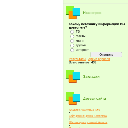
Наш опрос
Какому источнику информации Вы
доверяете?
ТВ
газеты
книги
друзья
интернет
Результаты
|
Архив опросов
Всего ответов:
435
Закладки
Друзья сайта
Академия сказочных наук
Сайт детских домов Казахстана
Школа-портал учителей Алматы