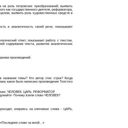
а на роль петровских преобразований; выявить
ого как государственного деятеля, реформатора,
 целом; выявить роль художественных средств в
ость и аналитичность своей речи; показывают
огический ответ, показывает работу с текстом,
ией содержание текста, развитие аналитических
орники произведений.
в название темы? Кто автор этих строк? Когда
ману какое было написано произведение Толстого
а уроке: ЧЕЛОВЕК. ЦАРЬ. РЕФОРМАТОР.
одумайте- Почему взяли слово ЧЕЛОВЕК?
проходит, опираясь на ключевые слова - ЦАРЬ,
й «Последнее слово за мной…»