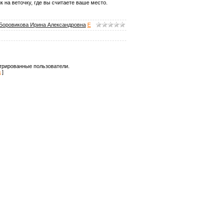
 на веточку, где вы считаете ваше место.
Боровикова Ирина Александровна
E
трированные пользователи.
д
]