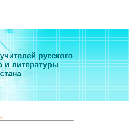
 учителей русского
а и литературы
хстана
ов