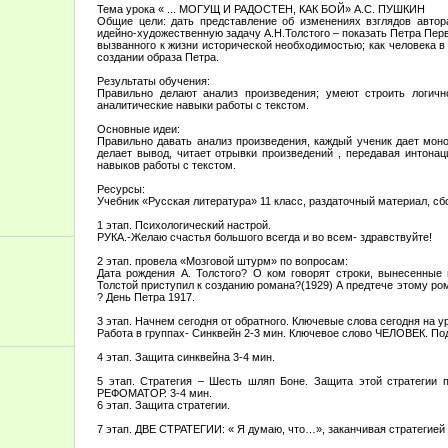
Тема урока « ... МОГУЩ И РАДОСТЕН, КАК БОЙ» А.С. ПУШКИН
Общие цели: дать представление об изменениях взглядов автор
идейно-художественную задачу А.Н.Толстого – показать Петра Перв
вызванного к жизни исторической необходимостью; как человека в
создании образа Петра.
Результаты обучения:
Правильно делают анализ произведения; умеют строить логичн
аналитические навыки работы с текстом.
Основные идеи:
Правильно давать анализ произведения, каждый ученик дает монол
делает вывод, читает отрывки произведений , передавая интонац
навыков работы с текстом.
Ресурсы:
Учебник «Русская литература» 11 класс, раздаточный материал, сб
1 этап. Психологический настрой.
РУКА.-Желаю счастья большого всегда и во всем- здравствуйте!
2 этап. провела «Мозговой штурм» по вопросам:
Дата рождения А. Толстого? О ком говорят строки, вынесенные 
Толстой приступил к созданию романа?(1929) А предтече этому ро
? День Петра 1917.
3 этап. Начнем сегодня от обратного. Ключевые слова сегодня н
Работа в группах- Синквейн 2-3 мин. Ключевое слово ЧЕЛОВЕК. П
4 этап. Защита синквейна 3-4 мин.
5 этап. Стратегия – Шесть шляп Боне. Защита этой стратегии 
РЕФОМАТОР. 3-4 мин.
6 этап. Защита стратегии.
7 этап. ДВЕ СТРАТЕГИИ: « Я думаю, что…», заканчивая стратегие