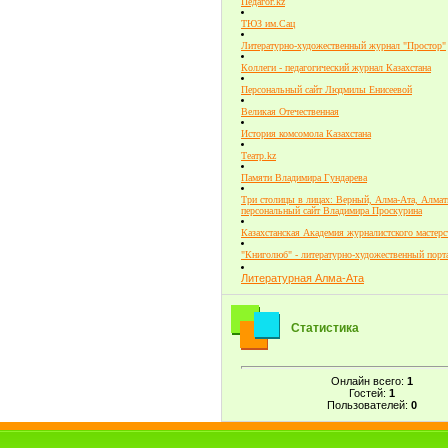
Педагог.kz
ТЮЗ им.Сац
Литературно-художественный журнал "Простор"
Коллеги - педагогический журнал Казахстана
Персональный сайт Людмилы Енисеевой
Великая Отечественная
История комсомола Казахстана
Театр.kz
Памяти Владимира Гундарева
Три столицы в лицах: Верный, Алма-Ата, Алмат
персональный сайт Владимира Проскурина
Казахстанская Академия журналистского мастерс
"Книголюб" - литературно-художественный порт
Литературная Алма-Ата
Статистика
Онлайн всего:
1
Гостей:
1
Пользователей:
0