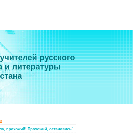
 учителей русского
а и литературы
хстана
ов
ла, прохожий! Прохожий, остановись"