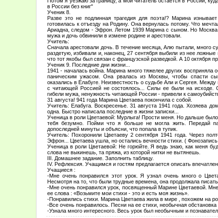
Потом я уезжаю за границу, а мой читатель остаётся в России, куда
в России без книг"
Ученик 8.
Разве это не подлинная трагедия для поэта!? Марина изнывает 
готовилась к отъезду на Родину. Она вернулась потому. Что мечт
Ариадна, следом - Эфрон. Летом 1939 Марина с сыном. Но Москва 
мужа и дочь обвинили в измене родине и арестовали.
Учитель:
Сначала арестовали дочь. В течение месяца, Алю пытали, много су
раздетую, избивали и, наконец, 27 сентября выбили из нее ложные 
что тот якобы был связан с французской разведкой. А 10 октября пр
Ученик 9. Последние дни жизни...
1941 - началась война. Марина много тяжелее других восприняла о
паническим ужасом. Она рвалась из Москвы, чтобы спасти сын
оказались в Елабуге. Неизвестность о судьбе Али и Сергея. Между
с читающей Россией не состоялось... Силы ее были на исходе. 
гибели мужа, ненужность читающей России - привели к самоубийств
31 августа! 941 года Марина Цветаева покончила с собой.
Учитель: Елабуга. Воскресенье. 31 августа 1941 года. Хозяева д
одна. Быстро написала последние в жизни записки...
Ученица в роли Цветаевой: Мурлыга! Прости меня. Но дальше было 
тебя безумно. Пойми что я больше не могла жить. Передай 
допоследней минуты и объясни, что попала в тупик.
Учитель: Похоронили Цветаеву 2 сентября 1941 года. Через пол
Эфрон... Цветаева ушла, но остались вечности стихи. ( Фонозапись 
Ученица в роли Цветаевой: Не горюйте. Я ведь знаю, как меня буд
слова не выкинешь, та пряжа, из которой нитки не вытянешь.
III. Домашнее задание. Заполнить таблицу.
IV. Рефлексия. Учащимся и гостям предлагается описать впечатлен
Учащиеся :
-Мне очень понравился этот урок. Я узнал очень много о Цве
Несмотря на то, что были трудные времена, она продолжала писать.
-Мне очень понравился урок, посвященный Марине Цветаевой. Мне 
ее слова : «Возьмите мои стихи - это и есть моя жизнь».
-Понравились стихи. Марина Цветаева жила в мире , похожем на р
-Все очень понравилось. Песни на ее стихи, необычная обстановка
-Узнала много интересного. Весь урок был необычным и познавате