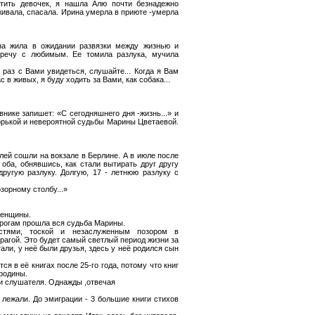
тить девочек, я нашла Алю почти безнадежно
живала, спасала. Ирина умерла в приюте -умерла
на жила в ожидании развязки между жизнью и
тречу с любимым. Ее томила разлука, мучила
раз с Вами увидеться, слушайте... Когда я Вам
с в живых, я буду ходить за Вами, как собака...
внике запишет: «С сегодняшнего дня -жизнь...» и
горькой и невероятной судьбы Марины Цветаевой.
лей сошли на вокзале в Берлине. А в июле после
 оба, обнявшись, как стали вытирать друг другу
ругую разлуку. Долгую, 17 - летнюю разлуку с
зорному столбу...»
женщины.
дорогам прошла вся судьба Марины.
остями, тоской и незаслуженным позором в
Прагой. Это будет самый светлый период жизни за
тали, у неё были друзья, здесь у неё родился сын
ся в её книгах после 25-го года, потому что книг
 родины.
и слушателя. Однажды ,отвечая
и лежали. До эмиграции - 3 большие книги стихов