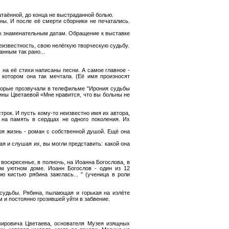
атаённой, до конца не выстраданной болью.
ны. И после её смерти сборники не печатались.
ы к знаменательным датам. Обращение к выставке
еизвестность, свою нелёгкую творческую судьбу.
анным так рано...
, на её стихи написаны песни. А самое главное -
о котором она так мечтала. (Её имя произносят
оторые прозвучали в телефильме "Ирония судьбы
арины Цветаевой «Мне нравится, что вы больны не
трок. И пусть кому-то неизвестно имя их автора,
 на память в сердцах не одного поколения. Их
оя жизнь - роман с собственной душой. Ещё она
тая и слушая их, вы могли представить: какой она
 воскресенье, в полночь, на Иоанна Богослова, в
м уютном доме. Иоанн Богослов - один из 12
ю кистью рябина зажглась... " (ученица в роли
судьбы. Рябина, пылающая и горькая на излёте
 и постоянно грозившей уйти в забвение.
ировича Цветаева, основателя Музея изящных