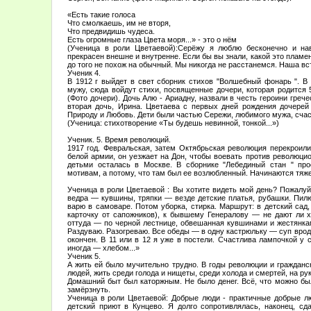
«Есть такие голоса
Что смолкаешь, им не вторя,
Что предвидишь чудеса.
Есть огромные глаза Цвета моря...» - это о нём
(Ученица в роли Цветаевой):Серёжу я люблю бесконечно и нав
прекрасен внешне и внутренне. Если бы вы знали, какой это плам
до того не похож на обычный. Мы никогда не расстанемся. Наша вс
Ученик 4.
В 1912 г выйдет в свет сборник стихов "Волшебный фонарь ". В
мужу, сюда войдут стихи, посвященные дочери, которая родится 5
(Фото дочери). Дочь Алю - Ариадну, назвали в честь героини греч
вторая дочь, Ирина. Цветаева с первых дней рождения дочерей
Природу и Любовь. Дети были частью Сережи, любимого мужа, счас
(Ученица: стихотворение «Ты будешь невинной, тонкой...»)
Ученик. 5. Время революций.
1917 год. Февральская, затем Октябрьская революция перекроил
белой армии, он уезжает на Дон, чтобы воевать против революци
детьми осталась в Москве. В сборнике "Лебединый стан " про
мотивам, а потому, что там был ее возлюбленный. Начинаются тяже
Ученица в роли Цветаевой : Вы хотите видеть мой день? Пожал
ведра — кувшины, тряпки — везде детские платья, рубашки. Пилю
варю в самоваре. Потом уборка, стирка. Маршрут: в детский сад,
карточку от сапожников), к бывшему Генералову — не дают ли х
оттуда — по черной лестнице, обвешанная кувшинами и жестянкам
Раздуваю. Разогреваю. Все обеды — в одну кастрюльку — суп вроде
окончен. В 11 или в 12 я уже в постели. Счастлива лампочкой у 
иногда — хлебом...»
Ученик 5.
А жить ей было мучительно трудно. В годы революции и граждан
людей, жить среди голода и нищеты, среди холода и смертей, на ру
Домашний быт был каторжным. Не было денег. Всё, что можно был
замёрзнуть.
Ученица в роли Цветаевой: Добрые люди - практичные добрые л
детский приют в Кунцево. Я долго сопротивлялась, наконец, сд