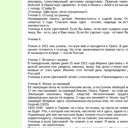
мерзавец, спекулирующий детскими продуктами. Приехав навес
больной. А Ирина еще «дюжила». А пока я билась с Алей и ее выха
с голоду. (Слайд 9)
(Ученица: «Две руки, легко опущенные»)
Ученик 6. Отъезд за границу.
Неожиданная смерть дочери. Неизвестность о судьбе мужа. О
смертью 3 года. Спасало лишь одно - поэзия, надежда на вс
неизвестность.
Ученица в роли Цветаевой: Если Вы живы, если мне суждено еще 
пишу, Вы - есть, раз я Вам пишу. Если бог сделает чудо - оставит Ва
Ученик 6.
Только в 1921 она узнала, что муж жив и находится в Праге. В дне
начнет готовится к отъезду. На этом заканчивается первая часть 
И начинается вторая — после России.
Ученик 7. Встреча с мужем.
В понедельник, ярким днем 15 мая 1922 года Марина Цветаева с А
долгой разлуки она увидела, наконец, мужа. Как долго стояли они
мокрые от слез щеки. Именно этот летний день предопределил д
Россией.
Ученица в роли Цветаевой читает стихотворение «Пригвождена к по
Ученик 8. Жизнь за границей.
Её эмиграция была не политическим актом, а поступком любящей 
17 лет она проживёт за границей Берлин, Прага, Париж: - по этим 
Эмиграция оказалась бедой, нищетой, бесконечными трудн
официальных кругах её родины. 3 года она проживёт в Чехии, под 
границей. Впервые здесь опубликовала несколько книг, её стихи чи
Георгий (1925).
1925-1939 - живёт в Париже: ни стихи, ни поэмы, ни проза не появят
не будет. Рок, о котором она писала, настигнет её и здесь, вдали от
Подлинным для неё несчастьем будет полное отсутствие читателя 
корреспонденту, сказавшему, что ее не помнят, она написала:
Ученица в роли Цветаевой: Не помнят, а не знают. Я жила, а книг
пропали - не напечатаны.