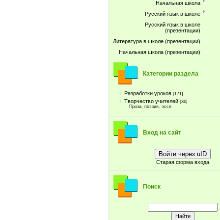
Начальная школа
Русский язык в школе
Русский язык в школе
(презентации)
Литература в школе (презентации)
Начальная школа (презентации)
Категории раздела
Разработки уроков
[171]
Творчество учителей
[36]
Проза, поэзия. эссе
Вход на сайт
Войти через uID
Старая форма входа
Поиск