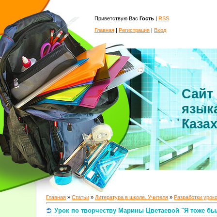
Приветствую Вас
Гость
|
RSS
Главная
|
Регистрация
|
Вход
Сайт
язык
Каза
Главная
»
Статьи
»
Литература в школе. Учителя
»
Разработки урок
Урок по творчеству Марины Цветаевой "Я тоже бы