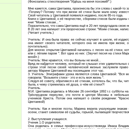
(Фонозапись стихотворения "Идёшь на меня похожий!".)
Мне кажется, сама Цветаева, произнесла бы эти слова с какой-то з
-Почему? Потому что при жизни её стихи были мало кому извест
Свой читатель у Цветаевой появился недавно, после 85-го года.
Книги о Цветаевой, о её творчестве, сборники стихов были издан
книг "Моим стихам... "
Поразительно, что сама Цветаева ещё в 20 лет предугадала свою н
В 20 лет она напишет эти пророческие строки: "Моим стихам, напис
(Читает учитель.)
Учитель: И она была права: ее сейчас изучают в школе, её издают
она имеет своего читателя, которого она не имела при жизни, 
почтительно).
Для многих открытие Цветаевой началось с песен на её стихи, к
или с лёгким паром ". Вот одна из них: (Звучит песня на стихи М
мной».)
Учитель: Мне нравится, что вы больны не мной...
Вряд ли найдется человек, который не слышал этих удивительных с
строки этой песни своей человеческой жизнью заслужили право
автору Марине Цветаевой мы посвящаем этот час.
3. Учитель: Эпиграфами урока являются слова Цветаевой: "Вся м
говорила: "Возьмите стихи - это и есть моя жизнь ".
Следуя её совету, обратимся к её стихам, хотелось бы, что бы, чи
была, к чему стремилась её душа, о чём её стихи?!
Учитель.
М.И. Цветаева родилась в Москве 26 сентября 1892 г.с субботы на
Трёхпрудном переулке, это почти в центре Москвы в небольшо
учеников Христа. Потом она напишет о своём рождении: "Красно
Цветаевой)
Учитель: Как и многие поэты, Марина верила указующим знакам 
осени, станет символом её судьбы, горькой, пылающей творчеством
2. Выступления учащихся.
Ученик 1.О родителях.
Она родилась в семье профессора-искусствоведа Ивана Владим