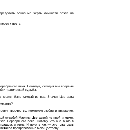
пределить основные черты личности поэта на
терес к поэту.
Серебряного века. Пожалуй, сегодня мы впервые
й и трагической судьбы.
м может быть каждый из нас. Значит Цветаева
думаете?
воему творчеству, немножко любви и внимание.
ской судьбой Марины Цветаевой не пройти мимо,
эте Серебряного века. Потому что она была в
страдала, и жила. И понять как — это тоже цель
 Цветаева превратилась в мою Цветаеву.