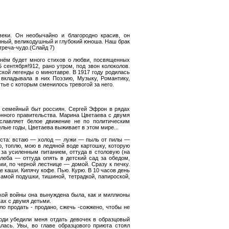
еки. Он необычайно и благородно красив, он
енный, великодушный и глубокий юноша. Наш брак
треча-чудо.(Слайд 7)
 нём будет много стихов о любви, посвященных
 сентября!912, рано утром, под звон колоколов.
еской легенды о минотавре. В 1917 году родилась
 вкладывала в них Поэзию, Музыку, Романтику,
тье с которым сменилось тревогой за него.
и семейный быт россиян. Сергей Эфрон в рядах
онного правительства. Марина Цветаева с двумя
славляет белое движение не по политическим
лые годы, Цветаева выживает в этом мире...
уйста: встаю — холод — лужи — пыль от пилы —
, топлю, мою в ледяной воде картошку, которую
 за усиленным питанием, оттуда в столовую (на
леба — оттуда опять в детский сад за обедом,
и, по черной лестнице — домой. Сразу к печку.
 каши. Кипячу кофе. Пью. Курю. В 10 часов день
самой подушки, тишиной, тетрадкой, папироской,
ской войны она вынуждена была, как и миллионы
ках с двумя детьми.
о продать - продано, сжечь -сожжено, чтобы не
юди убедили меня отдать девочек в образцовый
алась. Увы, во главе образцового приюта стоял