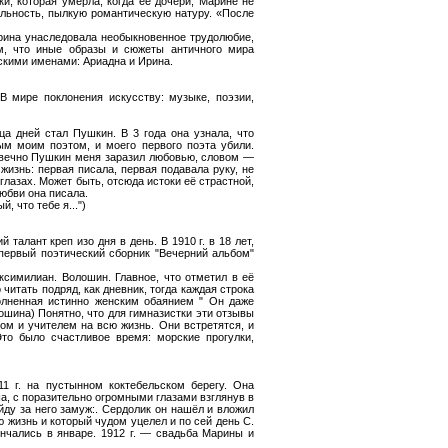
и, которая умерла, когда ее дочери, Марине не
альность, пылкую романтическую натуру. «После
рина унаследовала необыкновенное трудолюбие,
ом, что иные образы и сюжеты античного мира
ескими именами: Ариадна и Ирина.
В мире поклонения искусству: музыке, поэзии,
ца дней стал Пушкин. В 3 года она узнала, что
м моим поэтом, и моего первого поэта убили.
ы вечно Пушкин меня заразил любовью, словом —
жизнь: первая писала, первая подавала руку, не
 глазах. Может быть, отсюда истоки её страстной,
любви она писала.
, что тебе я...")
 талант креп изо дня в день. В 1910 г. в 18 лет,
первый поэтический сборник "Вечерний альбом"
ксимилиан. Волошин. Главное, что отметил в её
 читать подряд, как дневник, тогда каждая строка
полненная истинно женским обаянием " Он даже
лошина) Понятно, что для гимназистки эти отзывы
ом и учителем на всю жизнь. Они встретятся, и
то было счастливое время: морские прогулки,
1 г. на пустынном коктебельском берегу. Она
а, с поразительно огромными глазами взглянув в
ыйду за него замуж:. Сердолик он нашёл и вложил
 жизнь и который чудом уцелел и по сей день С.
нчались в январе. 1912 г. — свадьба Марины и