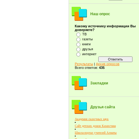
Наш опрос
Какому источнику информации Вы
доверяете?
ТВ
газеты
книги
друзья
интернет
Результаты
|
Архив опросов
Всего ответов:
435
Закладки
Друзья сайта
Академия сказочных наук
Сайт детских домов Казахстана
Школа-портал учителей Алматы