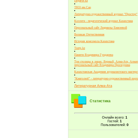
Педагог.kz
ТЮЗ им.Сац
Литературно-художественный журнал "Простор"
Коллеги - педагогический журнал Казахстана
Персональный сайт Людмилы Енисеевой
Великая Отечественная
История комсомола Казахстана
Театр.kz
Памяти Владимира Гундарева
Три столицы в лицах: Верный, Алма-Ата, Алмат
персональный сайт Владимира Проскурина
Казахстанская Академия журналистского мастерс
"Книголюб" - литературно-художественный порт
Литературная Алма-Ата
Статистика
Онлайн всего:
1
Гостей:
1
Пользователей:
0