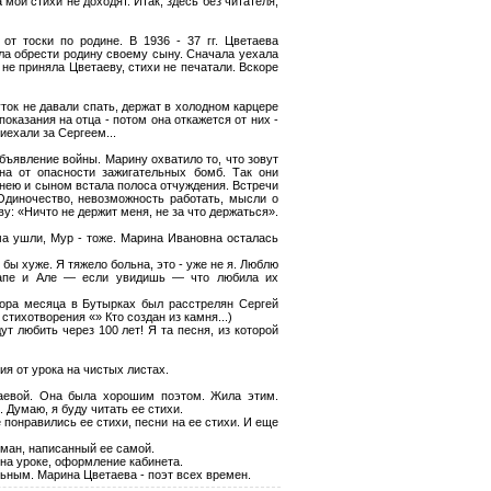
 мои стихи не доходят. Итак, здесь без читателя,
от тоски по родине. В 1936 - 37 гг. Цветаева
ала обрести родину своему сыну. Сначала уехала
не приняла Цветаеву, стихи не печатали. Вскоре
ток не давали спать, держат в холодном карцере
показания на отца - потом она откажется от них -
иехали за Сергеем...
бъявление войны. Марину охватило то, что зовут
а от опасности зажигательных бомб. Так они
 нею и сыном встала полоса отчуждения. Встречи
Одиночество, невозможность работать, мысли о
у: «Ничто не держит меня, не за что держаться».
ома ушли, Мур - тоже. Марина Ивановна осталась
бы хуже. Я тяжело больна, это - уже не я. Люблю
папе и Але — если увидишь — что любила их
тора месяца в Бутырках был расстрелян Сергей
стихотворения «» Кто создан из камня...)
ут любить через 100 лет! Я та песня, из которой
ия от урока на чистых листах.
таевой. Она была хорошим поэтом. Жила этим.
 Думаю, я буду читать ее стихи.
понравились ее стихи, песни на ее стихи. И еще
оман, написанный ее самой.
 на уроке, оформление кабинета.
льным. Марина Цветаева - поэт всех времен.