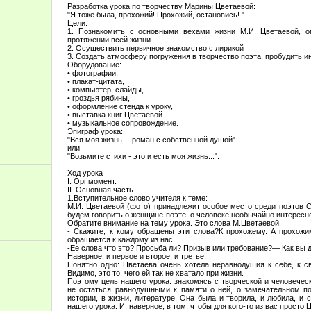
Разработка урока по творчеству Марины Цветаевой:
"Я тоже была, прохожий! Прохожий, остановись! "
Цели:
1. Познакомить с основными вехами жизни М.И. Цветаевой, о
протяжении всей жизни
2. Осуществить первичное знакомство с лирикой
3. Создать атмосферу погружения в творчество поэта, пробудить ин
Оборудование:
• фотографии,
• плакат-цитата,
• компьютер, слайды,
• гроздья рябины,
• оформление стенда к уроку,
• выставка книг Цветаевой.
• музыкальное сопровождение.
Эпиграф урока:
"Вся моя жизнь —роман с собственной душой"
или
"Возьмите стихи - это и есть моя жизнь...".
Ход урока
I. Орг.момент.
II. Основная часть
1.Вступительное слово учителя к теме:
М.И. Цветаевой (фото) принадлежит особое место среди поэтов 
будем говорить о женщине-поэте, о человеке необычайно интересно
Обратите внимание на тему урока. Это слова М.Цветаевой.
- Скажите, к кому обращены эти слова?К прохожему. А прохожи
обращается к каждому из нас.
-Ее слова что это? Просьба ли? Призыв или требование?— Как вы 
Наверное, и первое и второе, и третье.
Понятно одно: Цветаева очень хотела неравнодушия к себе, к с
Видимо, это то, чего ей так не хватало при жизни.
Поэтому цель нашего урока: знакомясь с творческой и человече
не остаться равнодушными к памяти о ней, о замечательном по
истории, в жизни, литературе. Она была и творила, и любила, и 
нашего урока. И, наверное, в том, чтобы для кого-то из вас просто