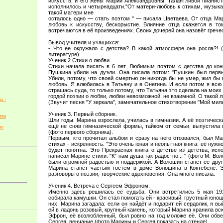
искусств, и его жены Марии Александровны, талантливой пианистк
исполнилось и четырнадцати."От матери-любовь к стихам, музык
такой матери мне
осталось одно — стать поэтом " — писала Цветаева. От отца Ма
любовь к искусству, бескорыстие. Влияние отца скажется в т
встречаются в её произведениях. Своих дочерей она назовёт греч
Вывод учителя и учащихся:
- Что ее окружало с детства? В какой атмосфере она росла?! (
литературе).
Ученик 2.Стихи о любви .
Стихи начала писать в 6 лет. Любимым поэтом с детства до кон
Пушкина убили на дуэли. Она писала потом: "Пушкин был первы
Убили, потому, что своей смертью он никогда бы не умер, жил б
любовь. Я влюбилась в Татьяну и в Онегина. И если потом я всю 
страшась суда, то только потому, что Татьяна это сделала на моих
гордой поэзии о любви, любви невозможной, не взаимной. О такой 
ы -
(Звучит песня "У зеркала", замечательное стихотворение "Мой милый
Ученик 3. Первый сборник.
тва
Шли годы. Марина взрослела, училась в гимназии. А её поэтический
ещё не сняв гимназической формы, тайком от семьи, выпустила 
ал
(фото первого сборника).
Первым, кто прочитал альбом и сразу на него отозвался, был Ма
стихах - искренность. "Это очень юная и неопытная книга: её нужно
будет понятна. Это Прекрасная книга о детстве из детства, ис
написал Марине стихи: "К" нам душа так радостно... " (фото М. Во
были огромной радостью и поддержкой. А Волошин станет ее друг
Марина станет частым гостем в доме Волошина в Коктебеле. Э
разговоры о поэзии, творческие вдохновения. Она много писала.
Ученик 4. Встреча с Сергеем Эфроном.
Именно здесь решилась её судьба. Они встретились 5 мая 191
собирала камушки. Он стал помогать ей - красивый, грустный юнош
них, Марина загадала: если он найдёт и подарит ей сердолик, я в
ей в ладонь розовый, крупный камень, который Марина хранила всю
Эфрон, её возлюбленный, был ровно на год моложе её. Они обве
Сергея, венчание (фото Марины и Сергея показать на стенде).