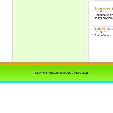
2
фантазия
0
Спасибо за ст
задач обучен
1
Эдита
(01.1
0
Спасибо за с
Copyright Литературная Алма-Ата © 2026