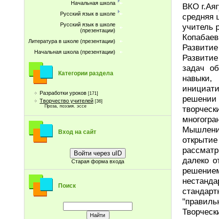
Начальная школа
ВКО г.Аяг
Русский язык в школе
средняя 
Русский язык в школе
учитель 
(презентации)
Копабаев
Литература в школе (презентации)
Развитие
Начальная школа (презентации)
Развитие
задач об
Категории раздела
навыки,
инициати
Разработки уроков
[171]
решении 
Творчество учителей
[36]
Проза, поэзия. эссе
творчес
многогра
Мышление
Вход на сайт
открытие
рассматр
Войти через uID
далеко о
Старая форма входа
решени
нестанда
Поиск
стандар
"правиль
Творческ