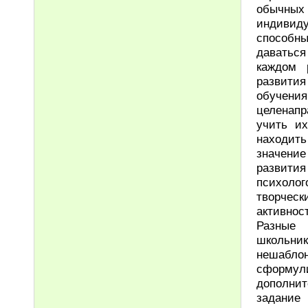
обычных
индивид
способн
даваться
каждом 
развити
обучения
целенапр
учить и
находить
значени
развития
психоло
творчес
активнос
Разные 
школьни
нешаблон
сформул
дополни
задание