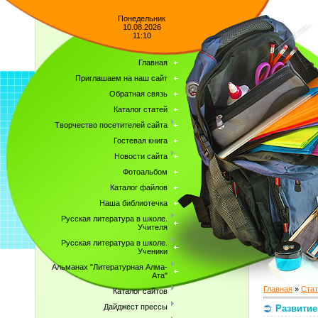
Понедельник
10.08.2026
11:10
Главная
Приглашаем на наш сайт
Обратная связь
Каталог статей
Творчество посетителей сайта
Гостевая книга
Новости сайта
Фотоальбом
Каталог файлов
Наша библиотечка
Русская литература в школе.
Учителя
Русская литература в школе.
Ученики
Альманах "Литературная Алма-
Ата"
Главная
»
Стат
Каталог сайтов
Дайджест прессы
Развитие