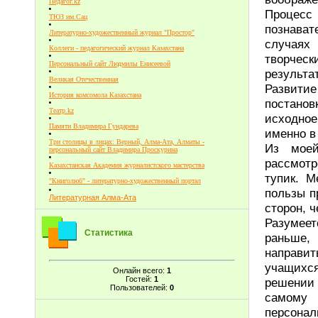
Педагог.kz
Процесс
ТЮЗ им.Сац
познават
Литературно-художественный журнал "Простор"
случаях
Коллеги - педагогический журнал Казахстана
творческ
Персональный сайт Людмилы Енисеевой
результа
Великая Отечественная
Развитие
История комсомола Казахстана
постанов
Театр.kz
исходное
Памяти Владимира Гундарева
именно в
Три столицы в лицах: Верный, Алма-Ата, Алматы -
Из моей
персональный сайт Владимира Проскурина
рассмотр
Казахстанская Академия журналистского мастерства
тупик. М
"Книголюб" - литературно-художественный портал
пользы п
Литературная Алма-Ата
сторон, 
Разумеетс
Статистика
раньше,
направи
учащихся
Онлайн всего:
1
Гостей:
1
решении 
Пользователей:
0
самому 
персонал