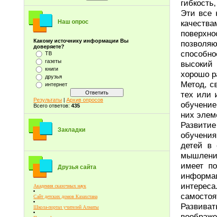
гибкость
Эти все 
качеств
Наш опрос
поверхн
Какому источнику информации Вы
позволя
доверяете?
способно
ТВ
газеты
высокий 
книги
хорошо р
друзья
Метод, с
интернет
тех или 
Результаты
|
Архив опросов
обучение
Всего ответов:
435
них элем
Развити
Закладки
обучения
детей в 
мышления
имеет по
Друзья сайта
информац
интереса
Академия сказочных наук
самостоя
Сайт детских домов Казахстана
Развиват
Школа-портал учителей Алматы
воображе