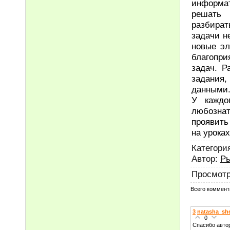
информа
решать 
разбира
задачи н
новые эл
благопр
задач. Р
задания
данными
У каждо
любозна
проявить
на уроках
Категори
Автор
:
Р
Просмот
Всего коммент
3
natasha_sh
0
Спасибо авто