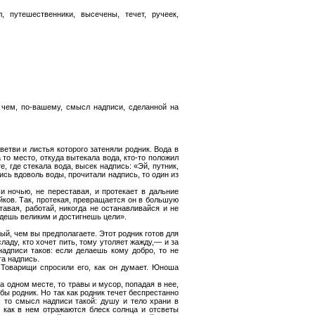
 путешественники, высечены, течет, ручеек,
 чем, по-вашему, смысл надписи, сделанной на
 ветви и листья которого затеняли родник. Вода в
а то место, откуда вытекала вода, кто-то положил
е, где стекала вода, высек надпись: «Эй, путник,
ись вдоволь воды, прочитали надпись, то один из
 ночью, не переставая, и протекает в дальние
йков. Так, протекая, превращается он в большую
ставая, работай, никогда не останавливайся и не
будешь великим и достигнешь цели».
ый, чем вы предполагаете. Этот родник готов для
ладу, кто хочет пить, тому утоляет жажду,— и за
надписи таков: если делаешь кому добро, то не
та надпись.
 Товарищи спросили его, как он думает. Юноша
а одном месте, то травы и мусор, попадая в нее,
 бы родник. Но так как родник течет беспрестанно
, то смысл надписи такой: душу и тело храни в
ь, как в нем отражаются блеск солнца и отсветы