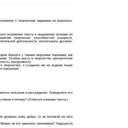
Изложение с творческим заданием на морально-
ного изложения текста и выражения позиции по
звитию творческих способностей учащихся,
лительной деятельности; воспитывать духовно-
арин боролся с такими людскими пороками, как
жения. Особое место в творчестве просветителя
лость, находчивость
о творчестве, о создании им на родном языке
го поколения.
лементы описания и рассуждения. Определите его
утников и почему? (Ответьте словами текста.)
ли делаешь кому добро, то не возлагай на него
й? Можно ли его заменить синонимом? Нарушится