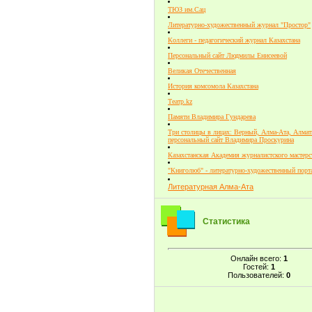
ТЮЗ им.Сац
Литературно-художественный журнал "Простор"
Коллеги - педагогический журнал Казахстана
Персональный сайт Людмилы Енисеевой
Великая Отечественная
История комсомола Казахстана
Театр.kz
Памяти Владимира Гундарева
Три столицы в лицах: Верный, Алма-Ата, Алмат
персональный сайт Владимира Проскурина
Казахстанская Академия журналистского мастерс
"Книголюб" - литературно-художественный порт
Литературная Алма-Ата
Статистика
Онлайн всего:
1
Гостей:
1
Пользователей:
0