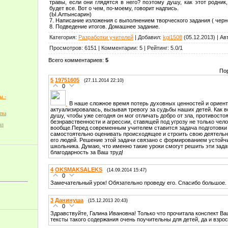
травы, если они глядятся в него? поэтому душу, как этот родник
будет все. Вот о чем, по-моему, говорит надпись.
(Ы.Алтынсарин)
7. Написание изложения с выполнением творческого задания ( черн
8. Подведение итогов. Домашнее задание.
Категория
:
Разработки учителей
|
Добавил
:
kgi1508
(05.12.2013)
|
Ав
Просмотров
:
6151
|
Комментарии
:
5
|
Рейтинг
:
5.0
/
1
Всего комментариев
:
5
По
5
19751605
(27.11.2014 22:10)
0
ы -
В наше сложное время потерь духовных ценностей и ориен
актуализировалась, вызывая тревогу за судьбы наших детей. Как в
тва
душу, чтобы уже сегодня он мог отличать добро от зла, противос
безнравственности и агрессии, ставящей под угрозу не только чел
ал
вообще.Перед современным учителем ставится задача подготовки 
самостоятельно оценивать происходящее и строить свою деятельн
его людей. Решение этой задачи связано с формированием устойч
школьника. Думаю, что именно такие уроки смогут решить эти зад
благодарность за Ваш труд!
4
OKSMAKSALEKS
(14.09.2014 15:47)
0
Замечательный урок! Обязательно проведу его. Спасибо большое.
3
Данинуша
(15.12.2013 20:43)
0
Здравствуйте, Галина Ивановна! Только что прочитала конспект Ва
тексты такого содержания очень поучительны для детей, да и взр