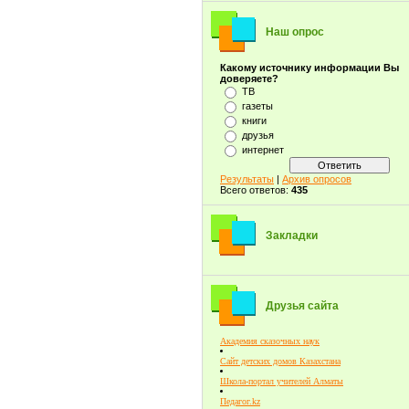
Наш опрос
Какому источнику информации Вы
доверяете?
ТВ
газеты
книги
друзья
интернет
Результаты
|
Архив опросов
Всего ответов:
435
Закладки
Друзья сайта
Академия сказочных наук
Сайт детских домов Казахстана
Школа-портал учителей Алматы
Педагог.kz