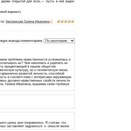
, держи открытой для всех,— пусть в ней видно
овой вариант).
тор
:
Капланская Галина Ивановна
E
рядок вывода комментариев:
тиров проблема нравственности усложнилась и
оспитывать их? Чем наполнить и укрепить их
тоять процветающей в нашем обществе
овеческую культуру, но и человеческую жизнь
гармонично развитой личности, способной
ость в соответствии с интересами окружающих
ивых духовно-нравственных свойств личности
ачи. Галина Ивановна, выражаю свою глубокую
шего урока, мне понравилось. Я считаю, что
ослых заставляют задуматься о смысле жизни.