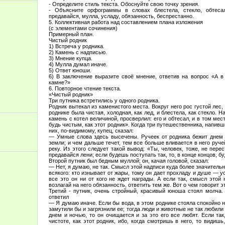
- Определите стиль текста. Обоснуйте свою точку зрения.
- Объясните орфограммы в словах блестела, стекло, обтесал,
предавайся, мулла, усладу, обязанность, беспрестанно.
5. Коллективная работа над составлением плана изложения
(с элементами сочинения)
Примерный план.
Чистый родник
1) Встреча у родника.
2) Камень с надписью.
3) Мнение купца.
4) Мулла думал иначе.
5) Ответ юноши.
6) В заключение выразите своё мнение, ответив на вопрос «А в
камне?»
6. Повторное чтение текста.
«Чистый родник»
Три путника встретились у одного родника.
Родник вытекал из каменистого места. Вокруг него рос густой лес,
роднике была чистая, холодная, как лед, и блестела, как стекло. Н
камень с котел величиной, просверлил: его и обтесал, и в том мест
будь чистым, как этот родник». Когда три путешественника, напивш
них, по-видимому, купец, сказал:
— Умные слова здесь высечены. Ручеек от родника бежит днем и
земли; и чем дальше течет, тем все больше вливается в него руче
реку. Из этого следует такой вывод: «Ты, человек, тоже, не пере
предавайся лени; если будешь поступать так, то, в конце концов, 
Второй путник был бедным муллой; он, качая головой, сказал:
— Нет, я думаю, не так. Смысл этой надписи куда более значительн
всякого: кто изнывает от жары, тому он дает прохладу и душе — ус
все это он ни от кого не ждет награды. А если так, смысл этой 
возлагай на него обязанность, ответить тем же. Вот о чем говорит э
Третий - путник, очень стройный, красивый юноша стоял молча.
ответил
— Я думаю иначе. Если бы вода, в этом роднике стояла спокойно н
замутили бы и загрязнили ее; тогда люди и животные не так любили
днем и ночью, то он очищается и за это его все любят. Если так
чистоте, как этот родник, ибо, когда смотришь в него, то видиш