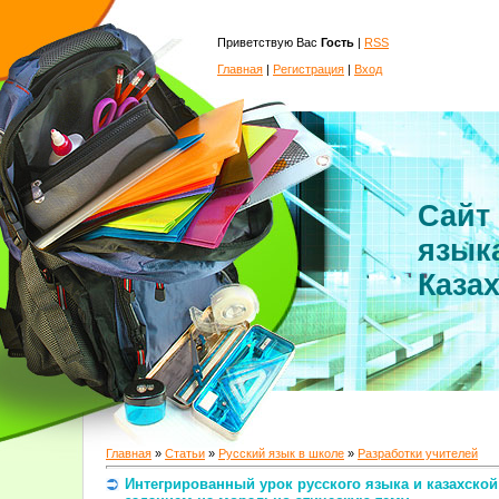
Приветствую Вас
Гость
|
RSS
Главная
|
Регистрация
|
Вход
Сайт
язык
Каза
Главная
»
Статьи
»
Русский язык в школе
»
Разработки учителей
Интегрированный урок русского языка и казахской