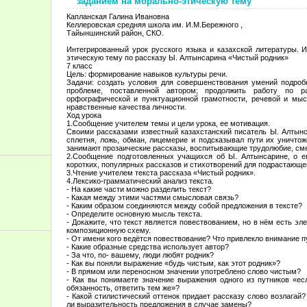
заданием на морально-этическую тему
Капланская Галина Ивановна
Келлеровская средняя школа им. И.М.Бережного ,
Тайыншинский район, СКО.
Интегрированный урок русского языка и казахской литературы. 
этическую тему по рассказу Ы. Алтынсарина «Чистый родник»
7 класс
Цель: формирование навыков культуры речи.
Задачи: создать условия для совершенствования умений подроб
проблеме, поставленной автором; продолжить работу по ра
орфографической и пунктуационной грамотности, речевой и мыс
нравственные качества личности.
Ход урока
1.Сообщение учителем темы и цели урока, ее мотивация.
Своими рассказами известный казахстанский писатель Ы. Алтынс
сплетня, ложь, обман, лицемерие и подсказывал пути их уничто
занимают прозаические рассказы, воспитывающие трудолюбие, сме
2.Сообщение подготовленных учащихся об Ы. Алтынсарине, о ег
коротких, популярных рассказов и стихотворений для подрастающе
3.Чтение учителем текста рассказа «Чистый родник».
4.Лексико-грамматический анализ текста.
- На какие части можно разделить текст?
- Какая между этими частями смысловая связь?
- Каким образом соединяются между собой предложения в тексте?
- Определите основную мысль текста.
- Докажите, что текст является повествованием, но в нём есть э
композиционную схему.
- От имени кого ведётся повествование? Что привлекло внимание п
- Какие образные средства использует автор?
- За что, по- вашему, люди любят родник?
- Как вы поняли выражение «будь чистым, как этот родник»?
- В прямом или переносном значении употреблено слово чистым?
- Как вы понимаете значение выражения одного из путников «ес
обязанность, ответить тем же»?
- Какой стилистический оттенок придает рассказу слово возлага
ли выразительность предложения в случае замены?