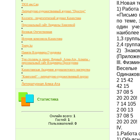
II.Новая т
ТЮЗ им.Сац
1) Работа
Литературно-художественный журнал "Простор"
«Письмо п
Коллеги - педагогический журнал Казахстана
по теме,
Персональный сайт Людмилы Енисеевой
один уче
наиболее 
Великая Отечественная
1,3 групп
История комсомола Казахстана
2,4 групп
Театр.kz
2) Знако
Памяти Владимира Гундарева
(Приложе
Три столицы в лицах: Верный, Алма-Ата, Алматы -
III. Физми
персональный сайт Владимира Проскурина
Веселые 
Казахстанская Академия журналистского мастерства
Одинаков
"Книголюб" - литературно-художественный портал
2 15 42
Литературная Алма-Ата
42 15
37 08 5
20 20 20!
Статистика
7 14 105
2 00 13
37 08 5
Онлайн всего:
1
Гостей:
1
20 20 20!
Пользователей:
0
IV.
1.Работа 
1) Объясн