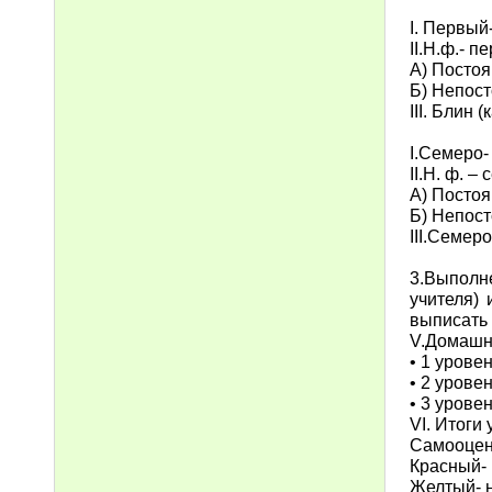
I. Первый
II.Н.ф.- п
А) Постоя
Б) Непост
III. Блин
I.Семеро-
II.Н. ф. –
А) Постоя
Б) Непост
III.Семер
3.Выполн
учителя)
выписать 
V.Домашне
• 1 урове
• 2 урове
• 3 урове
VI. Итоги
Самооцен
Красный- 
Желтый- 