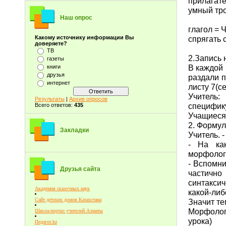
прилагате
умный тро
Наш опрос
глагол = 
спрягать 
Какому источнику информации Вы
доверяете?
ТВ
2.Запись 
газеты
В каждой 
книги
друзья
раздали п
интернет
листу 7(се
Учитель:
Результаты
|
Архив опросов
специфику
Всего ответов:
435
Учащиеся
2. Формул
Закладки
Учитель. 
- На ка
морфологи
- Вспомни
Друзья сайта
частично
синтакси
Академия сказочных наук
какой-либ
Сайт детских домов Казахстана
Значит те
Морфологи
Школа-портал учителей Алматы
урока)
Педагог.kz