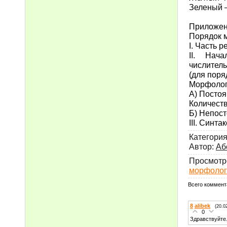
Зеленый –
Приложе
Порядок 
I. Часть 
II. Нач
числител
(для поря
Морфолог
А) Постоя
Количеств
Б) Непост
III. Синта
Категори
Автор
:
Аб
Просмотр
морфолог
Всего коммент
8
alibek
(20.0
0
Здравствуйте.