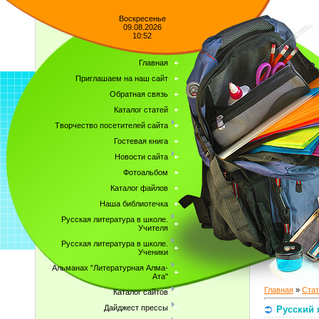
Воскресенье
09.08.2026
10:52
Главная
Приглашаем на наш сайт
Обратная связь
Каталог статей
Творчество посетителей сайта
Гостевая книга
Новости сайта
Фотоальбом
Каталог файлов
Наша библиотечка
Русская литература в школе.
Учителя
Русская литература в школе.
Ученики
Альманах "Литературная Алма-
Ата"
Главная
»
Стат
Каталог сайтов
Дайджест прессы
Русский 