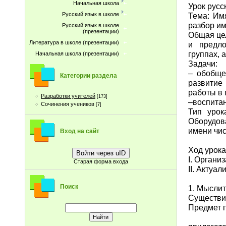
Начальная школа
Урок русс
Тема: Им
Русский язык в школе
разбор им
Русский язык в школе
(презентации)
Общая це
Литература в школе (презентации)
и предло
группах, 
Начальная школа (презентации)
Задачи:
– обобще
Категории раздела
развитие
работы в 
Разработки учителей
[173]
–воспитан
Сочинения учеников
[7]
Тип урок
Оборудов
имени чис
Вход на сайт
Ход урока
Войти через uID
I. Органи
Старая форма входа
II. Актуал
Поиск
1. Мыслит
Существи
Предмет п