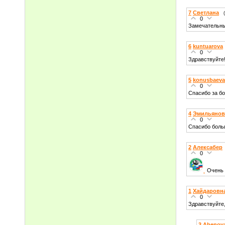
7
Светлана
0
Замечательный
6
kuntuarova
0
Здравствуйте
5
konusbaeva
0
Спасибо за бо
4
Эмильянов
0
Спасибо боль
2
Алексабер
0
Очень 
1
Хайдаровн
0
Здравствуйте,
3
Abenov