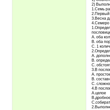
2) Выполн
1.Семь ра
2.Первый
3.Весна д
4.Семеро 
1.Опред
послови
А. оба ко
В. оба по
С. 1 коли
2.Определ
А. допол
В. опред
С. обстоя
3.В посло
А. просто
В. состав
С. сложно
4.В посло
А.целое
В.дробно
С.собира
2.Выполн