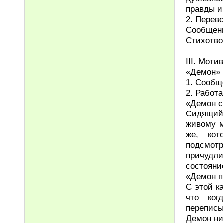
правды и
2. Перев
Сообщени
Стихотво
III. Мот
«Демон» 
1. Сообщ
2. Работ
«Демон 
Сидящий 
живому м
же, кот
подсмо
причудл
состояни
«Демон 
С этой к
что ког
переписы
Демон ни