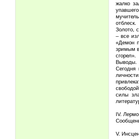
жалко за
упавшего
мучител
отблеск.
Золото, 
– все из
«Демон п
зримым в
сгорел».
Выводы.
Сегодня 
личност
привлека
свободой
силы зла
литерату
IV. Лермо
Сообщени
V. Инсце