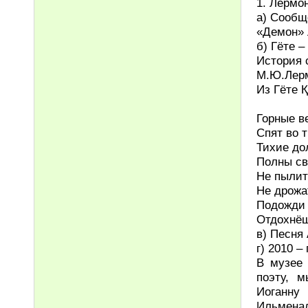
1. Лермо
а) Сообщ
«Демон» 
б) Гёте 
История 
М.Ю.Лерм
Из Гёте 
Горные в
Спят во 
Тихие до
Полны св
Не пылит
Не дрожа
Подожди 
Отдохнёш
в) Песня
г) 2010 –
В музее 
поэту, 
Иоганну 
Ильменал