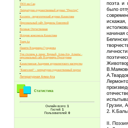
поэта и 
ТЮЗ им.Сац
было отп
Литературно-художественный журнал "Простор"
современ
Коллеги - педагогический журнал Казахстана
искажая
Персональный сайт Людмилы Енисеевой
истолко
Великая Отечественная
начиная 
История комсомола Казахстана
Белинск
Театр.kz
творчест
Памяти Владимира Гундарева
личност
Три столицы в лицах: Верный, Алма-Ата, Алматы -
поэтичес
персональный сайт Владимира Проскурина
Животвор
Казахстанская Академия журналистского мастерства
В.Маяко
"Книголюб" - литературно-художественный портал
А.Твардо
Литературная Алма-Ата
Лермонто
произвед
Статистика
отечест
испытыва
Грузии, 
Онлайн всего:
1
Гостей:
1
2. К.Бал
Пользователей:
0
II. Поэз