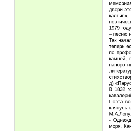
мемориа
двери эт
қалғып»
поэтичес
1979 год
– песню 
Так нача
теперь е
по профе
камней, 
папоротн
литерат
стихотво
д) «Пару
В 1832 г
кавалери
Поэта во
клянусь 
М.А.Лопу
- Однажд
моря. Ка