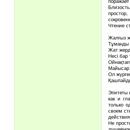
поражает
Близость
простор,
сокровен
Чтение с
Жалғыз 
Тұманды т
Жат жерд
Несі бар 
Ойнақтап
Майысар 
Ол жүрген
Қашпайды
Эпитеты 
как и гл
только о
своем ст
действия
Не прост
душевное