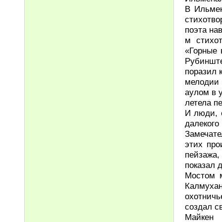
В Ильмен
стихотво
поэта на
м стихо
«Горные 
Рубинште
поразил 
мелодии 
аулом в 
летела п
И люди, 
далекого
Замечате
этих про
пейзажа
показал 
Мостом 
Калмухан
охотничь
создал с
Майкен 