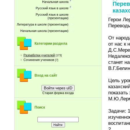
Начальная школа
Перев
Русский язык в школе
казах
Русский язык в школе
(презентации)
Герои Ле
Переводы
Литература в школе (презентации)
Начальная школа (презентации)
От народ
от нас к
Категории раздела
Д.С.Мере
Недалеко 
Разработки учителей
[173]
Сочинения учеников
[7]
станет н
В.Г.Бели
Вход на сайт
Цель уро
казахский
Войти через uID
показать
Старая форма входа
М.Ю.Лерм
Поиск
Задачи: 
изученно
воспитан
2.