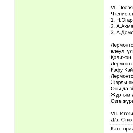
VI. Посв
Чтение с
1. Н.Ога
2. А.Ахм
3. А.Дем
Лермонт
елеулі ү
Қалижан 
Лермонтов
Ғафу Қай
Лермонто
Жарлы ем
Оны да о
Жұртым 
Өзге жұрт
VII. Итог
Д/з. Сти
Категори