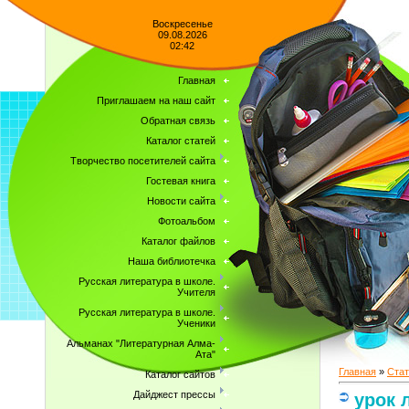
Воскресенье
09.08.2026
02:42
Главная
Приглашаем на наш сайт
Обратная связь
Каталог статей
Творчество посетителей сайта
Гостевая книга
Новости сайта
Фотоальбом
Каталог файлов
Наша библиотечка
Русская литература в школе.
Учителя
Русская литература в школе.
Ученики
Альманах "Литературная Алма-
Ата"
Главная
»
Стат
Каталог сайтов
Дайджест прессы
урок 