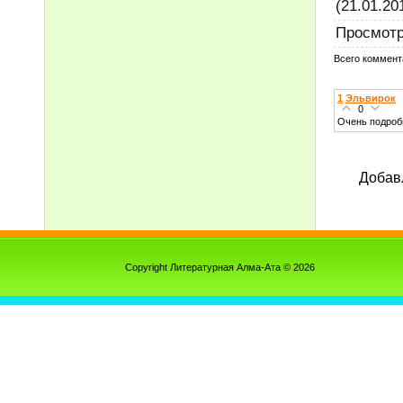
(21.01.20
Просмот
Всего коммент
1
Эльвирок
0
Очень подроб
Добав
Copyright Литературная Алма-Ата © 2026