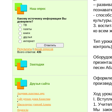
– развив
Наш опрос
познават
- способ
Какому источнику информации Вы
культуры
доверяете?
3. воспи
ТВ
газеты
ко всем 
книги
друзья
Тип урок
интернет
контроль)
Результаты
|
Архив опросов
Всего ответов:
435
Оборудов
презента
Закладки
песен Аб
Оформлен
произвед
Друзья сайта
Ход урока
Академия сказочных наук
I. Вступл
Сайт детских домов Казахстана
1. Учите
Школа-портал учителей Алматы
Мы закон
Педагог.kz