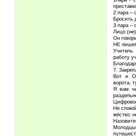
приставко
2 пара –
Бросить 
3 пара –
Лицо (не)
Он говори
НЕ пишет
Учитель 
работу у
Благодар
7. Закреп
Вот и О
ворота, т
Я вам чи
раздельно
Цифровой
Не спокой
жёстко; н
Назовите
Молодцы,
путешест