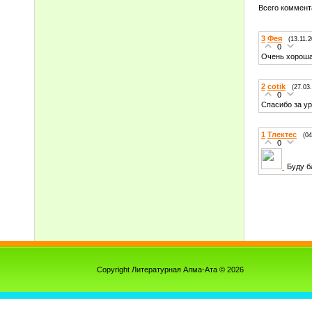
Всего коммент
3
Фея
(13.11.
0
Очень хорошая
2
cotik
(27.03
0
Спасибо за у
1
Тлектес
(04
0
Буду б
Copyright Литературная Алма-Ата © 2026