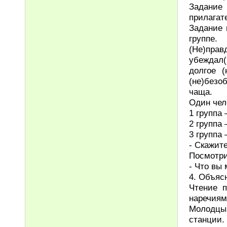
Задание
прилагат
Задание 
группе.
(Не)пра
убеждал(
долгое (
(не)безо
чаща.
Один чел
1 группа
2 группа
3 группа 
- Скажит
Посмотри
- Что вы
4. Объяс
Чтение 
наречиям
Молодцы
станции.