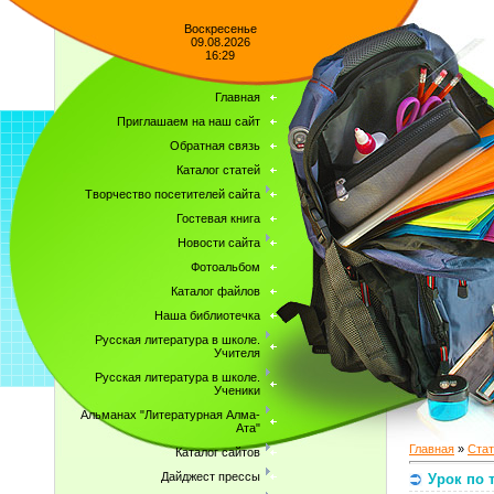
Воскресенье
09.08.2026
16:29
Главная
Приглашаем на наш сайт
Обратная связь
Каталог статей
Творчество посетителей сайта
Гостевая книга
Новости сайта
Фотоальбом
Каталог файлов
Наша библиотечка
Русская литература в школе.
Учителя
Русская литература в школе.
Ученики
Альманах "Литературная Алма-
Ата"
Главная
»
Стат
Каталог сайтов
Дайджест прессы
Урок по 