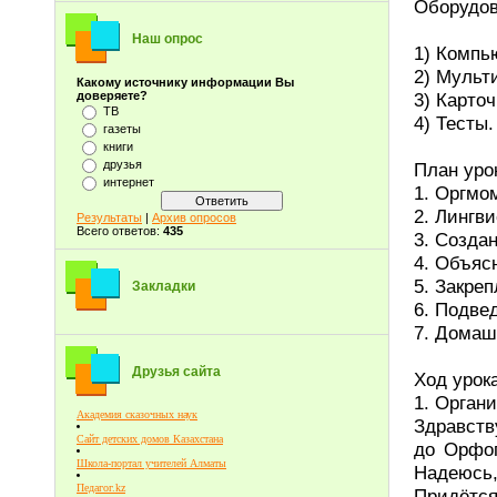
Оборудов
Наш опрос
1) Компь
2) Мульт
Какому источнику информации Вы
3) Карточ
доверяете?
ТВ
4) Тесты.
газеты
книги
друзья
План уро
интернет
1. Оргмо
2. Лингв
Результаты
|
Архив опросов
Всего ответов:
435
3. Созда
4. Объяс
5. Закреп
Закладки
6. Подвед
7. Домаш
Друзья сайта
Ход урока
1. Орган
Академия сказочных наук
Здравств
Сайт детских домов Казахстана
до Орфог
Школа-портал учителей Алматы
Надеюсь,
Педагог.kz
Придётся