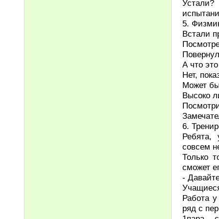
Устали?
испытани
5. Физми
Встали п
Посмотре
Повернул
А что это
Нет, пока
Может бы
Высоко л
Посмотри
Замечате
6. Трени
Ребята,
совсем н
Только т
сможет е
- Давайт
Учащиеся
Работа у
ряд с пер
1пара - 