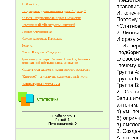
ТЮЗ им.Сац
правопис
Литературно-художественный журнал "Простор"
И, конеч
Поэтому 
Коллеги - педагогический журнал Казахстана
«Слитное
Персональный сайт Людмилы Енисеевой
2. Лингв
Великая Отечественная
И сразу 
История комсомола Казахстана
1. Из пе
Театр.kz
-подбе
Памяти Владимира Гундарева
словосоч
Три столицы в лицах: Верный, Алма-Ата, Алматы -
персональный сайт Владимира Проскурина
-почему 
Казахстанская Академия журналистского мастерства
Группа А:
"Книголюб" - литературно-художественный портал
Группа Б:
Группа В:
Литературная Алма-Ата
2. Сост
Запишите
Статистика
антоним.
а) ум, пе
Онлайн всего:
1
б) опричн
Гостей:
1
в) смелос
Пользователей:
0
3. Созда
А вот ещ