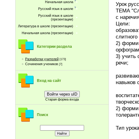
Начальная школа
Урок русс
Русский язык в школе
ТЕМА "Сл
Русский язык в школе
с наречия
(презентации)
Цели:
Литература в школе (презентации)
образова
Начальная школа (презентации)
слитного
2) форми
Категории раздела
орфограм
3) учить
Разработки учителей
[173]
речи;
Сочинения учеников
[7]
развиваю
Вход на сайт
навыков 
Войти через uID
воспитат
Старая форма входа
творческ
2) форми
толерантн
Поиск
Тип урок