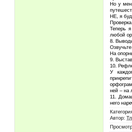
Но у мен
путешест
НЕ, я бу
Проверка
Теперь я
любой ор
8. Вывод
Озвучьте,
На опорн
9. Выста
10. Рефл
У каждо
прикрепи
орфограм
ней – на
11. Дома
него нар
Категори
Автор
:
Тл
Просмот