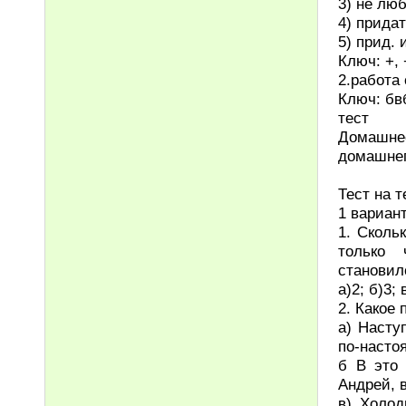
3) не лю
4) прида
5) прид.
Ключ: +, +
2.работа
Ключ: бв
тест
Домашне
домашнег
Тест на 
1 вариан
1. Сколь
только 
становил
а)2; б)3; 
2. Какое
а) Насту
по-насто
б В это 
Андрей, 
в) Холод