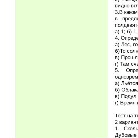
видно вгл
3.В како
в предл
полдевято
а) 1; б) 1,
4. Опред
а) Лес, 
б)То солн
в) Прошл
г) Там сч
5. Опре
одноврем
а) Льётс
б) Облак
в) Подул
г) Время 
Тест на 
2 вариан
1. Скол
Дубовые