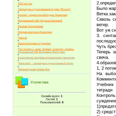
2.опреде
ТЮЗ им.Сац
Было жарк
Литературно-художественный журнал "Простор"
Ветка зак
Коллеги - педагогический журнал Казахстана
Сквозь с
Персональный сайт Людмилы Енисеевой
ветер.
Великая Отечественная
Вот уж с
История комсомола Казахстана
3. синта
Театр.kz
последую
Памяти Владимира Гундарева
Чуть бре
Три столицы в лицах: Верный, Алма-Ата, Алматы -
Теперь з
персональный сайт Владимира Проскурина
свеча.
Казахстанская Академия журналистского мастерства
4.образов
"Книголюб" - литературно-художественный портал
1, 2 пото
Литературная Алма-Ата
На выбо
Комменти
Статистика
Учебник
тетради
Контроль
Онлайн всего:
1
Гостей:
1
суждение
Пользователей:
0
1)придат
2) средс