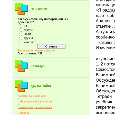
мотиваци
Наш опрос
«Я рад(а
дают себ
Какому источнику информации Вы
Анализ 
доверяете?
отметки,
ТВ
газеты
Актуализ
книги
особенно
друзья
- каковы
интернет
Изучение
Результаты
|
Архив опросов
Всего ответов:
435
изучение
1, 2 пото
Закладки
Самостоя
Взаимооб
Обсужден
Взаимооб
Друзья сайта
Обсужде
Тетради
Академия сказочных наук
учебник
Сайт детских домов Казахстана
закрепл
Школа-портал учителей Алматы
выполнен
Педагог.kz