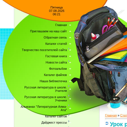
Пятница
07.08.2026
06:21
Главная
Приглашаем на наш сайт
Обратная связь
Каталог статей
Творчество посетителей сайта
Гостевая книга
Новости сайта
Фотоальбом
Каталог файлов
Наша библиотечка
Русская литература в школе.
Учителя
Русская литература в школе.
Ученики
Альманах "Литературная Алма-
Ата"
Главная
»
Стат
Каталог сайтов
Дайджест прессы
Урок 