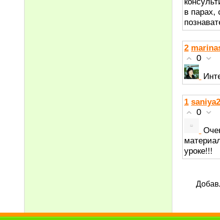
консульт
в парах,
познават
2
marina
0
Инт
1
saniya
0
Оче
материал
уроке!!!
Добав