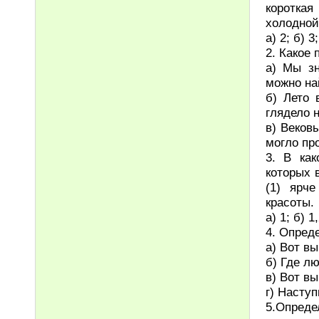
короткая
холодной
а) 2; б) 3;
2. Какое
а) Мы зн
можно на
б) Лето 
глядело 
в) Веков
могло пр
3. В ка
которых 
(1) ярч
красоты.
а) 1; б) 1,
4. Опред
а) Вот в
б) Где лю
в) Вот в
г) Наступ
5.Опре