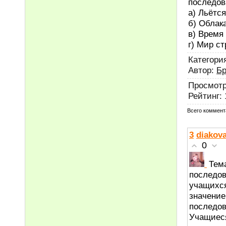
последов
а) Льётс
б) Облак
в) Время 
г) Мир ст
Категори
Автор
:
Бр
Просмот
Рейтинг
:
Всего коммент
3
diakov
0
Тем
последов
учащихся
значение
последов
Учащиес