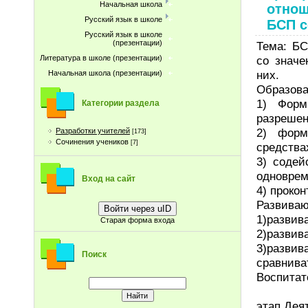
Начальная школа
отнош
Русский язык в школе
БСП с
Русский язык в школе
(презентации)
Тема: БС
со значе
Литература в школе (презентации)
них.
Начальная школа (презентации)
Образова
1) Форм
Категории раздела
разрешен
2) форм
Разработки учителей
[173]
Сочинения учеников
[7]
средства
3) содей
одноврем
Вход на сайт
4) проко
Развиваю
Войти через uID
1)развив
Старая форма входа
2)развив
3)развив
Поиск
сравнива
Воспитат
этап Дея