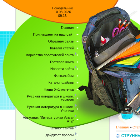
Понедельник
10.08.2026
09:13
Главная
Приглашаем на наш сайт
Обратная связь
Каталог статей
Творчество посетителей сайта
Гостевая книга
Новости сайта
Фотоальбом
Каталог файлов
Наша библиотечка
Русская литература в школе.
Учителя
Русская литература в школе.
Ученики
Альманах "Литературная Алма-
Ата"
Главная
»
Стат
Каталог сайтов
Дайджест прессы
СТРУННЫ