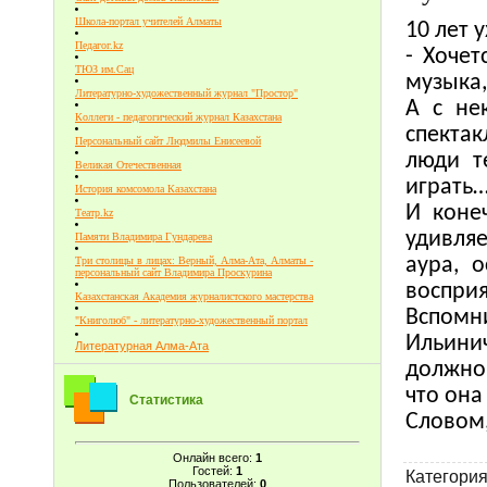
Школа-портал учителей Алматы
10 лет 
Педагог.kz
- Хочет
ТЮЗ им.Сац
музыка,
Литературно-художественный журнал "Простор"
А с не
Коллеги - педагогический журнал Казахстана
спекта
Персональный сайт Людмилы Енисеевой
люди т
Великая Отечественная
играть
История комсомола Казахстана
И коне
Театр.kz
удивля
Памяти Владимира Гундарева
аура, 
Три столицы в лицах: Верный, Алма-Ата, Алматы -
персональный сайт Владимира Проскурина
воспри
Казахстанская Академия журналистского мастерства
Вспомн
"Книголюб" - литературно-художественный портал
Ильини
Литературная Алма-Ата
должно
что он
Статистика
Словом,
Онлайн всего:
1
Гостей:
1
Категори
Пользователей:
0