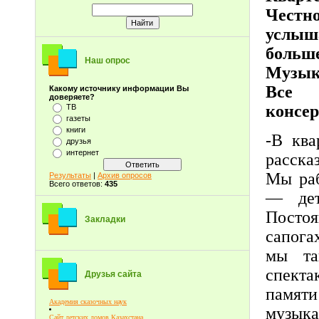
Честн
услыш
больш
Наш опрос
Музык
Все 
Какому источнику информации Вы
доверяете?
консер
ТВ
газеты
книги
-В ква
друзья
интернет
расска
Мы раб
Результаты
|
Архив опросов
Всего ответов:
435
— дет
Постоя
Закладки
сапога
мы та
спекта
Друзья сайта
памяти
Академия сказочных наук
музыка
Сайт детских домов Казахстана