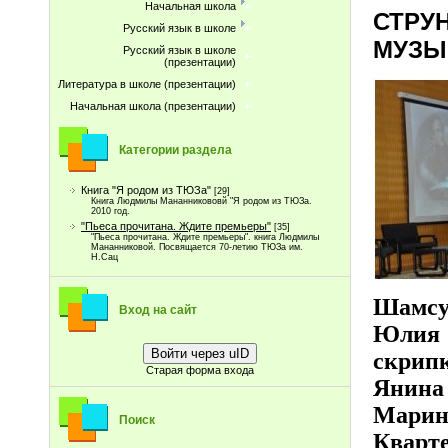
Начальная школа
СТРУ
Русский язык в школе
МУЗЫ
Русский язык в школе
(презентации)
Литература в школе (презентации)
Начальная школа (презентации)
Категории раздела
Книга "Я родом из ТЮЗа"
[29]
Книга Людмилы Мананникововй "Я родом из ТЮЗа.
2010 год.
"Пьеса прочитана. Ждите премьеры"
[35]
"Пьеса прочитана. Ждите премьеры". книга Людмилы
Мананниковой. Посвящается 70-летию ТЮЗа им.
Н.Сац
Шамсут
Вход на сайт
Юлия
Войти через uID
скрипк
Старая форма входа
Янина
Марина
Поиск
Кварте