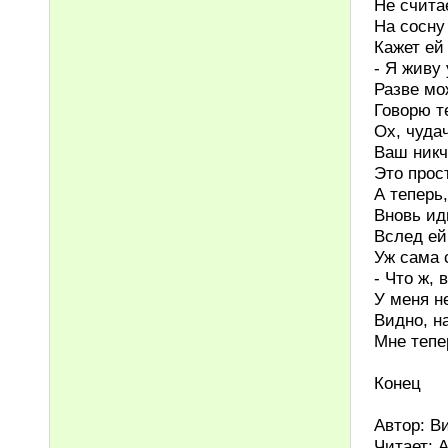
Не счита
На сосну 
Кажет ей
- Я живу 
Разве мо
Говорю те
Ох, чудач
Ваш никч
Это прост
А теперь
Вновь ид
Вслед ей
Уж сама 
- Что ж, 
У меня н
Видно, н
Мне тепе
Конец
Автор: В
Читает: 