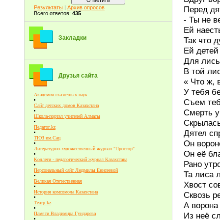
Перед дя
Результаты
|
Архив опросов
Всего ответов:
435
- Ты не в
Ей наест
Закладки
Так что 
Ей детей
Для лисы
В той ли
Друзья сайта
« Что ж, 
У тебя бе
Академия сказочных наук
Съем теб
Сайт детских домов Казахстана
Смерть у
Школа-портал учителей Алматы
Скрылась
Педагог.kz
Дятел сп
ТЮЗ им.Сац
Он ворон
Литературно-художественный журнал "Простор"
Он её бл
Коллеги - педагогический журнал Казахстана
Рано утро
Персональный сайт Людмилы Енисеевой
Та лиса 
Великая Отечественная
Хвост со
История комсомола Казахстана
Сквозь р
Театр.kz
А ворона 
Из неё с
Памяти Владимира Гундарева