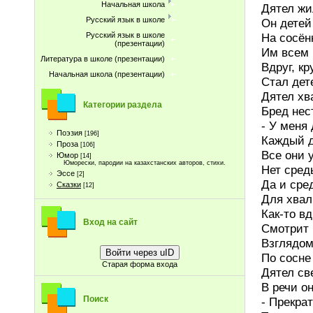
Начальная школа
Дятел жи
Русский язык в школе
Он детей
На сосён
Русский язык в школе
(презентации)
Им всем 
Литература в школе (презентации)
Вдруг, к
Начальная школа (презентации)
Стал дет
Дятел хв
Категории раздела
Бред нес
- У меня
Поэзия
[196]
Каждый д
Проза
[106]
Все они 
Юмор
[14]
Юморески, пародии на казахстанских авторов, стихи.
Нет сред
Эссе
[2]
Да и сре
Сказки
[12]
Для хвал
Как-то вд
Вход на сайт
Смотрит 
Взглядом
Войти через uID
По сосне
Старая форма входа
Дятел св
В речи он
Поиск
- Прекрат