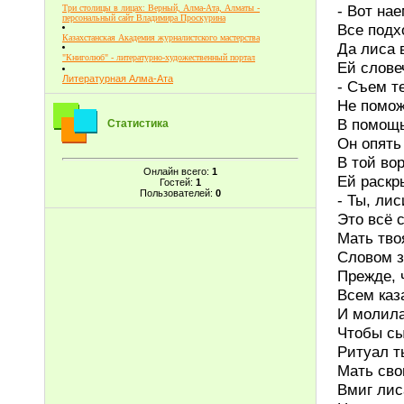
- Вот на
Три столицы в лицах: Верный, Алма-Ата, Алматы -
персональный сайт Владимира Проскурина
Все подх
Казахстанская Академия журналистского мастерства
Да лиса в
"Книголюб" - литературно-художественный портал
Ей слове
Литературная Алма-Ата
- Съем т
Не помож
В помощь
Статистика
Он опять 
В той вор
Онлайн всего:
1
Ей раскр
Гостей:
1
Пользователей:
0
- Ты, лис
Это всё 
Мать твоя
Словом з
Прежде, 
Всем каз
И молила
Чтобы сы
Ритуал т
Мать сво
Вмиг лис