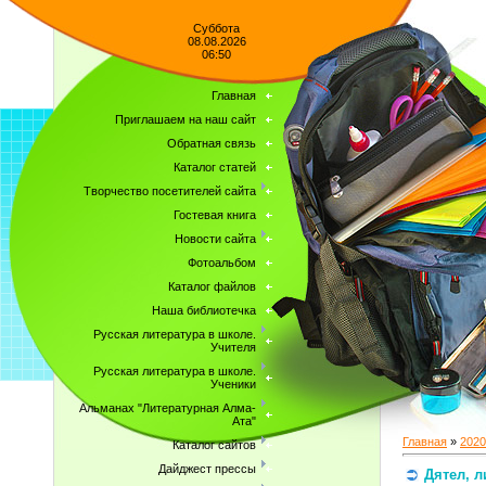
Суббота
08.08.2026
06:50
Главная
Приглашаем на наш сайт
Обратная связь
Каталог статей
Творчество посетителей сайта
Гостевая книга
Новости сайта
Фотоальбом
Каталог файлов
Наша библиотечка
Русская литература в школе.
Учителя
Русская литература в школе.
Ученики
Альманах "Литературная Алма-
Ата"
Главная
»
2020
Каталог сайтов
Дайджест прессы
Дятел, л