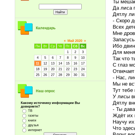
Ты мешае
Да лиса 
Дятлу ли
- Скоро 
Всех дет
Календарь
Мне дров
Запасусь
«
Май 2020
»
Ибо двин
Пн
Вт
Ср
Чт
Пт
Сб
Вс
Для меня
1
2
3
Так что т
4
5
6
7
8
9
10
11
12
13
14
15
16
17
С глаз м
18
19
20
21
22
23
24
Отвечает
25
26
27
28
29
30
31
- Нас, ли
Мы не вс
Тут тебе 
Наш опрос
У лисы в
Дятлу вн
Какому источнику информации Вы
доверяете?
- Ты дава
ТВ
Ждёт их 
газеты
книги
Научу их
друзья
Что здес
интернет
Вдруг вор