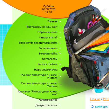
Суббота
08.08.2026
14:18
Главная
Приглашаем на наш сайт
Обратная связь
Каталог статей
Творчество посетителей сайта
Гостевая книга
Новости сайта
Фотоальбом
Каталог файлов
Наша библиотечка
Русская литература в школе.
Учителя
Русская литература в школе.
Ученики
Альманах "Литературная Алма-
Ата"
Главная
»
2011
Каталог сайтов
Дайджест прессы
конкурс