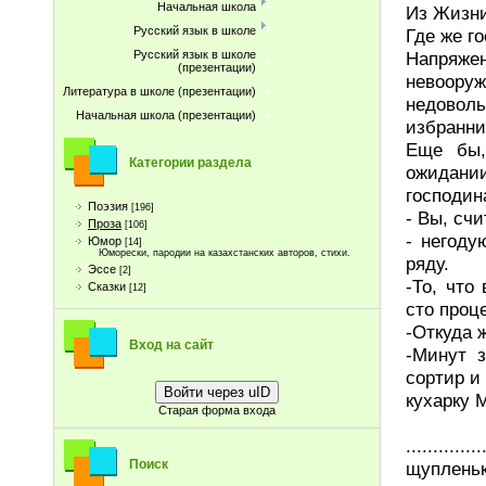
Начальная школа
Из Жизни
Русский язык в школе
Где же г
Напряже
Русский язык в школе
(презентации)
невоору
Литература в школе (презентации)
недовол
Начальная школа (презентации)
избранни
Еще бы,
Категории раздела
ожидани
господин
Поэзия
[196]
- Вы, сч
Проза
[106]
- негоду
Юмор
[14]
Юморески, пародии на казахстанских авторов, стихи.
ряду.
Эссе
[2]
-То, что
Сказки
[12]
сто проц
-Откуда 
Вход на сайт
-Минут 
сортир и
Войти через uID
кухарку Мо
Старая форма входа
.........
Поиск
щуплень