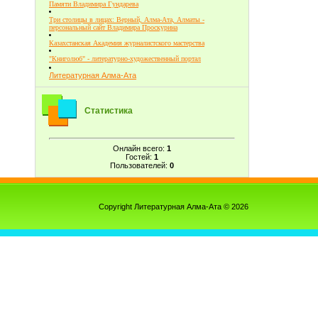
Памяти Владимира Гундарева
Три столицы в лицах: Верный, Алма-Ата, Алматы -
персональный сайт Владимира Проскурина
Казахстанская Академия журналистского мастерства
"Книголюб" - литературно-художественный портал
Литературная Алма-Ата
Статистика
Онлайн всего:
1
Гостей:
1
Пользователей:
0
Copyright Литературная Алма-Ата © 2026