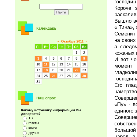
господин 
Короче 
раскалив
Вышло вс
« Тина»,
Календарь
Семенит 
на своих
«
Октябрь 2011
»
а следо
Пн
Вт
Ср
Чт
Пт
Сб
Вс
кожаных 
1
2
И вот че
3
4
5
6
7
8
9
10
11
12
13
14
15
16
момент
17
18
19
20
21
22
23
гладкол
24
25
26
27
28
29
30
господин
31
Его гла
намертво
Совершен
Наш опрос
«Пу» - в
единого 
Какому источнику информации Вы
доверяете?
Соверше
ТВ
собствен
газеты
книги
большой
друзья
народ, а