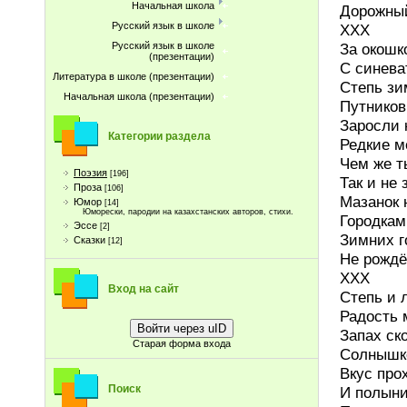
Начальная школа
Дорожны
Русский язык в школе
ХХХ
За окошк
Русский язык в школе
(презентации)
С синева
Литература в школе (презентации)
Степь зи
Начальная школа (презентации)
Путников
Заросли 
Категории раздела
Редкие м
Чем же т
Поэзия
[196]
Так и не
Проза
[106]
Мазанок 
Юмор
[14]
Юморески, пародии на казахстанских авторов, стихи.
Городкам
Эссе
[2]
Зимних г
Сказки
[12]
Не рождён
ХХХ
Вход на сайт
Степь и л
Радость 
Войти через uID
Запах ск
Старая форма входа
Солнышк
Вкус про
Поиск
И полыни