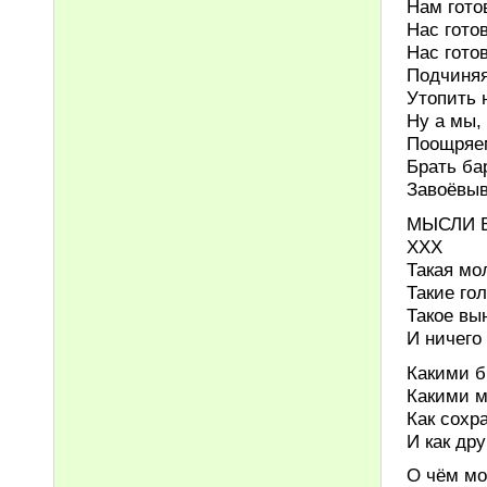
Нам гото
Нас гото
Нас гото
Подчиняя
Утопить 
Ну а мы,
Поощряем
Брать ба
Завоёвыв
МЫСЛИ 
ХХХ
Такая мо
Такие го
Такое вы
И ничего
Какими б
Какими м
Как сохр
И как др
О чём мо