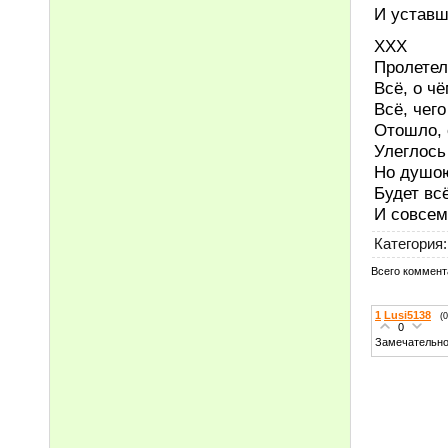
И устав
ХХХ
Пролетел
Всё, о ч
Всё, чего
Отошло, 
Улеглось
Но душою
Будет всё
И совсем
Категория
:
Всего коммент
1
Lusi5138
(
0
Замечательно!