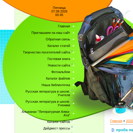
Пятница
07.08.2026
00:45
Главная
Приглашаем на наш сайт
Обратная связь
Каталог статей
Творчество посетителей сайта
Гостевая книга
Новости сайта
Фотоальбом
Каталог файлов
Наша библиотечка
Русская литература в школе.
Учителя
Русская литература в школе.
Ученики
Альманах "Литературная Алма-
Ата"
Главная
»
2010
Каталог сайтов
Дайджест прессы
проба п