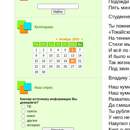
Подожди 
Пять мину
Студенч
Ты помни
Календарь
«Токайск
На тенни
«
Ноябрь 2010
»
Стихи мы
Пн
Вт
Ср
Чт
Пт
Сб
Вс
И всё по
1
2
3
4
5
6
7
И было н
8
9
10
11
12
13
14
15
16
17
18
19
20
21
Так жизн
22
23
24
25
26
27
28
Под звон
29
30
Владику 
Наш куми
Наш опрос
Наш куми
Развалю
Какому источнику информации Вы
доверяете?
Да смешн
ТВ
Ты рубля
газеты
книги
У него не
друзья
Накупил 
интернет
Книг о д