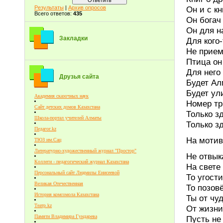
Результаты
|
Архив опросов
Он и с к
Всего ответов:
435
Он богач
Он для н
Закладки
Для кого-
Не прием
Птица он
Для него
Друзья сайта
Будет А
Будет ул
Академия сказочных наук
Номер тр
Сайт детских домов Казахстана
Только з
Школа-портал учителей Алматы
Только зд
Педагог.kz
На мотив
ТЮЗ им.Сац
Литературно-художественный журнал "Простор"
Не отвык
Коллеги - педагогический журнал Казахстана
На свете 
Персональный сайт Людмилы Енисеевой
То угост
Великая Отечественная
То позов
История комсомола Казахстана
Ты от чу
Театр.kz
От жизни
Памяти Владимира Гундарева
Пусть не