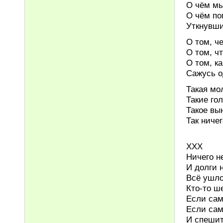
О чём мы
О чём по
Уткнувши
О том, ч
О том, ч
О том, ка
Сажусь о
Такая мо
Такие го
Такое вы
Так ничег
ХХХ
Ничего н
И долги 
Всё ушло
Кто-то ш
Если сам
Если сам
И спешит