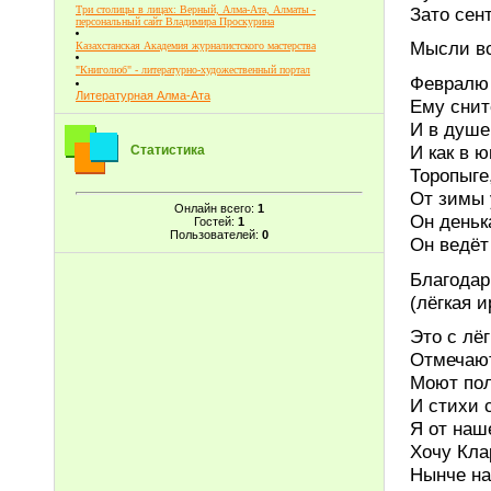
Зато сен
Три столицы в лицах: Верный, Алма-Ата, Алматы -
персональный сайт Владимира Проскурина
Мысли вс
Казахстанская Академия журналистского мастерства
"Книголюб" - литературно-художественный портал
Февралю 
Литературная Алма-Ата
Ему снит
И в душе
И как в 
Статистика
Торопыге
От зимы 
Онлайн всего:
1
Он деньк
Гостей:
1
Пользователей:
0
Он ведёт
Благодар
(лёгкая 
Это с лё
Отмечаю
Моют пол
И стихи 
Я от наш
Хочу Кла
Нынче на