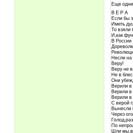
Еще одни 
В Е Р А
Если бы 
Иметь ду
То взяли 
И,как фун
В России
Дореволю
Революц
Несли на
Веру!
Веру не в
Не в блес
Они убеж
Верили в
Верили в
Верили в
С верой 
Вынесли 
Через ог
Голод,раз
По непро
Шли мы,в