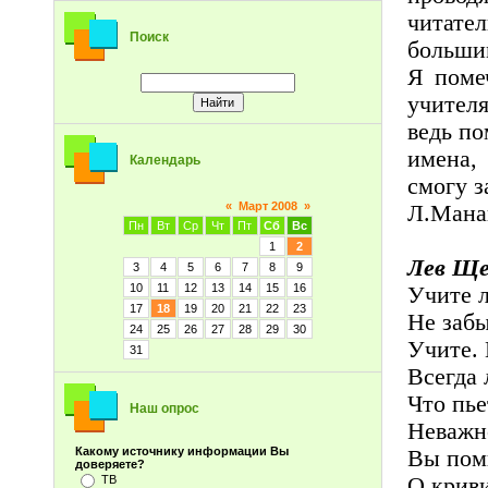
читател
Поиск
большим
Я поме
учителя
ведь по
имена,
Календарь
смогу з
«
Март 2008
»
Л.Мана
Пн
Вт
Ср
Чт
Пт
Сб
Вс
1
2
Лев Ще
3
4
5
6
7
8
9
10
11
12
13
14
15
16
Учите л
17
18
19
20
21
22
23
Не забы
24
25
26
27
28
29
30
Учите. 
31
Всегда 
Что пье
Наш опрос
Неважно
Какому источнику информации Вы
Вы пом
доверяете?
О криви
ТВ