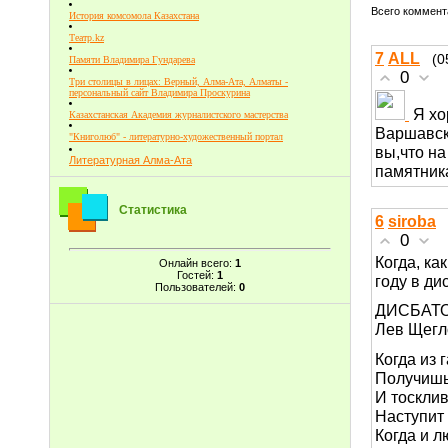
Всего коммент
История комсомола Казахстана
Театр.kz
7
ALL
(0
Памяти Владимира Гундарева
0
Три столицы в лицах: Верный, Алма-Ата, Алматы -
персональный сайт Владимира Проскурина
Я хо
Казахстанская Академия журналистского мастерства
Варшавско
"Книголюб" - литературно-художественный портал
вы,что на
Литературная Алма-Ата
памятника
Статистика
6
siroba
0
Когда, ка
Онлайн всего:
1
Гостей:
1
году в ди
Пользователей:
0
ДИСБАТ
Лев Щегл
Когда из 
Получишь 
И тоскли
Наступит 
Когда и 