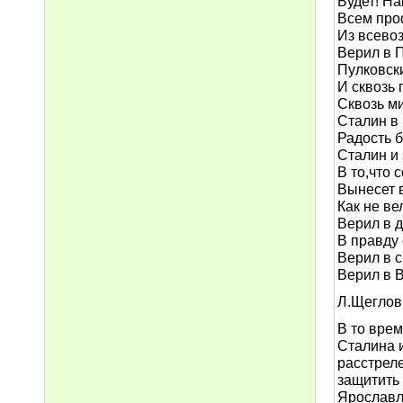
Будет! Н
Всем про
Из всево
Верил в 
Пулковск
И сквозь 
Сквозь м
Сталин в
Радость 
Сталин и 
В то,что 
Вынесет в
Как не вел
Верил в 
В правду 
Верил в 
Верил в 
Л.Щеглов 
В то врем
Сталина 
расстреле
защитить
Ярославл