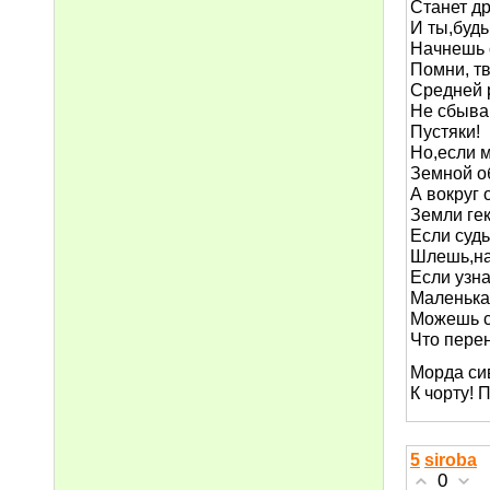
Станет др
И ты,будь
Начнешь 
Помни, т
Средней 
Не сбыва
Пустяки!
Но,если 
Земной о
А вокруг
Земли гек
Если суд
Шлешь,на
Если узна
Маленька
Можешь с
Что перен
Морда сив
К чорту! 
5
siroba
0