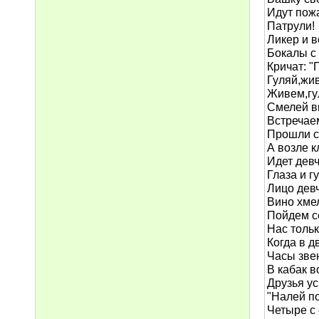
Идут пож
Патрули!
Ликер и в
Бокалы с
Кричат: "
Гуляй,жив
Живем,гу
Смелей в
Встречае
Прошли с
А возле к
Идет девч
Глаза и г
Лицо дев
Вино хме
Пойдем с
Нас тольк
Когда в д
Часы зве
В кабак в
Друзья ус
"Налей по
Четыре с