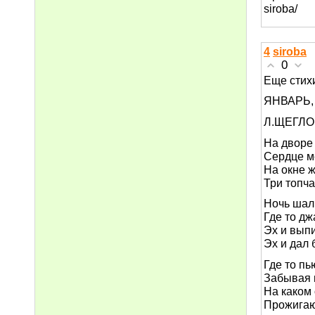
siroba/
4
siroba
0
Еще стих
ЯНВАРЬ,
Л.ЩЕГЛО
На дворе
Сердце ме
На окне ж
Три топча
Ночь шал
Где то дж
Эх и выпи
Эх и дал 
Где то пь
Забывая 
На каком
Прожигаю