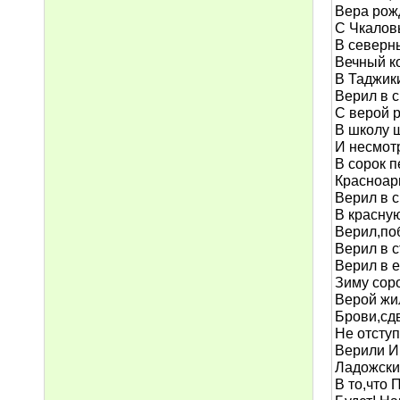
Вера рож
С Чкалов
В северн
Вечный к
В Таджик
Верил в с
С верой р
В школу ш
И несмот
В сорок п
Красноар
Верил в с
В красную
Верил,по
Верил в с
Верил в е
Зиму соро
Верой жи
Брови,сд
Не отступ
Верили И
Ладожски
В то,что