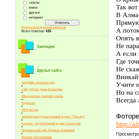
газеты
Так вот
книги
друзья
В Алма-
интернет
Прямую
Результаты
|
Архив опросов
А пото
Всего ответов:
435
Опять в
Не пар
Закладки
А если 
Где точ
Не скаж
Друзья сайта
Вникайт
Академия сказочных наук
Учите и
Сайт детских домов Казахстана
Но на с
Школа-портал учителей Алматы
Всегда 
Педагог.kz
ТЮЗ им.Сац
Фоторе
Литературно-художественный журнал "Простор"
http://a
Коллеги - педагогический журнал Казахстана
Персональный сайт Людмилы Енисеевой
Просмотр
Великая Отечественная