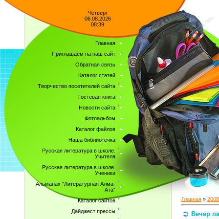
Четверг
06.08.2026
08:39
Главная
Приглашаем на наш сайт
Обратная связь
Каталог статей
Творчество посетителей сайта
Гостевая книга
Новости сайта
Фотоальбом
Каталог файлов
Наша библиотечка
Русская литература в школе.
Учителя
Русская литература в школе.
Ученики
Альманах "Литературная Алма-
Ата"
Главная
»
2008
Каталог сайтов
Дайджест прессы
Вечер п