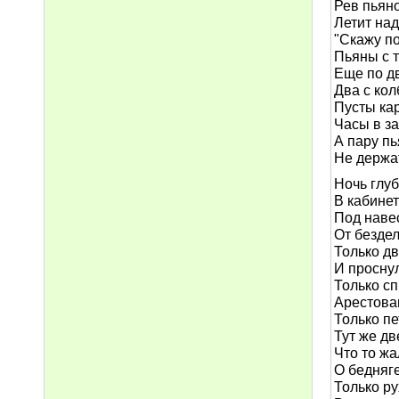
Рев пьян
Летит на
"Скажу по
Пьяны с 
Еще по д
Два с кол
Пусты ка
Часы в за
А пару п
Не держат
Ночь глуб
В кабинет
Под наве
От бездел
Только дв
И просну
Только с
Арестова
Только пе
Тут же дв
Что то ж
О бедняг
Только р