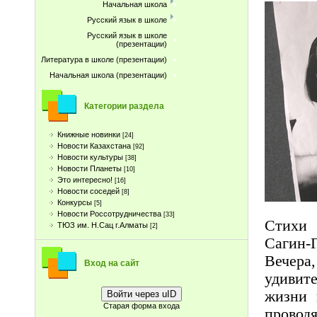
Начальная школа
Русский язык в школе
Русский язык в школе
(презентации)
Литература в школе (презентации)
Начальная школа (презентации)
Категории раздела
Книжные новинки
[24]
Новости Казахстана
[92]
Новости культуры
[38]
Новости Планеты
[10]
Это интересно!
[16]
Новости соседей
[8]
Конкурсы
[5]
Новости Россотрудничества
[33]
Стихи 
ТЮЗ им. Н.Сац г.Алматы
[2]
Сагин-
Вечера
Вход на сайт
удивите
жизни 
Войти через uID
Старая форма входа
провод