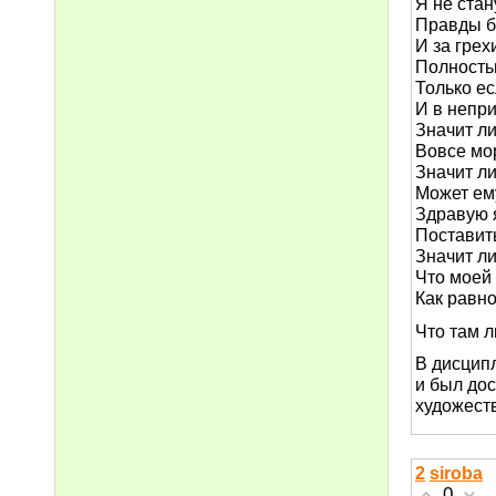
Я не стан
Правды б
И за грех
Полность
Только ес
И в непри
Значит ли
Вовсе мо
Значит ли
Может ем
Здравую я
Поставить
Значит ли
Что моей 
Как равн
Что там 
В дисцип
и был до
художеств
2
siroba
0