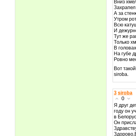
Вниз хме
Захрапел
А за стен
Утром ро
Всю кату
И дежурн
Тут же ра
Только х
В головах
На губе д
Ровно мес
Вот такой
siroba.
3
siroba
0
Я друг де
году он у
в Белорус
Он присла
Здравств
Здорово,