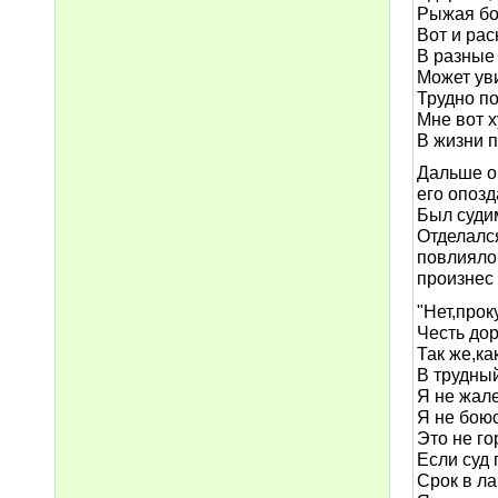
Рыжая бо
Вот и рас
В разные 
Может ув
Трудно по
Мне вот 
В жизни 
Дальше о
его опозд
Был суди
Отделалс
повлиял
произнес 
"Нет,про
Честь дор
Так же,ка
В трудны
Я не жале
Я не боюс
Это не го
Если суд
Срок в ла