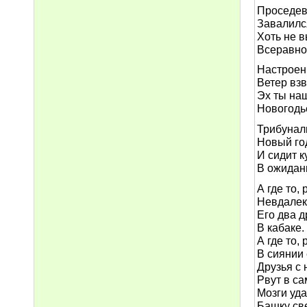
Проседев
Завалился
Хоть не в
Всеравно
Настроен
Ветер взв
Эх ты наш
Новогодье
Трибунал
Новый год
И сидит к
В ожидан
А где то,
Невдалек
Его два д
В кабаке.
А где то,
В сиянии 
Друзья с
Рвут в са
Мозги уд
Башку св