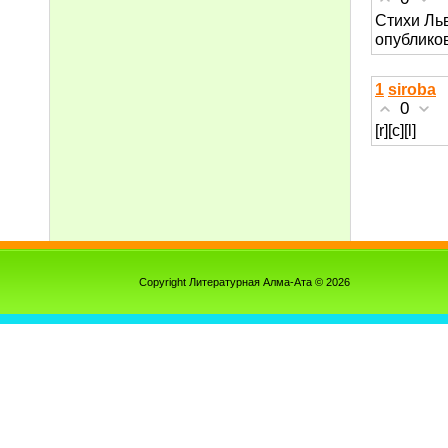
Стихи Ль
опубликов
1
siroba
0
[r][c][l]
Copyright Литературная Алма-Ата © 2026