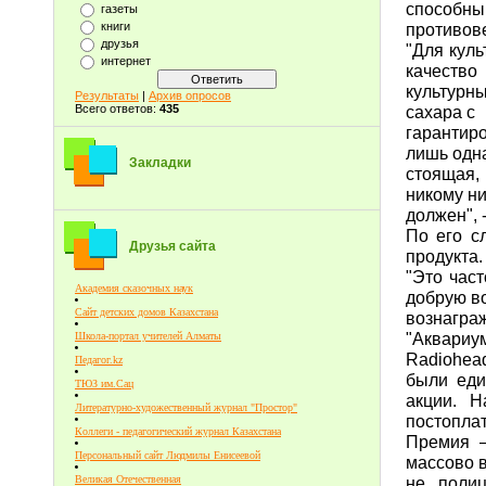
способны
газеты
противове
книги
друзья
"Для куль
интернет
качество
культурн
Результаты
|
Архив опросов
сахара с
Всего ответов:
435
гарантир
лишь одн
Закладки
стоящая,
никому н
должен", 
По его с
Друзья сайта
продукта.
"Это час
Академия сказочных наук
добрую в
Сайт детских домов Казахстана
вознаграж
"Аквариу
Школа-портал учителей Алматы
Radiohea
Педагог.kz
были ед
ТЮЗ им.Сац
акции. Н
Литературно-художественный журнал "Простор"
постопла
Коллеги - педагогический журнал Казахстана
Премия –
Персональный сайт Людмилы Енисеевой
массово 
не полиц
Великая Отечественная