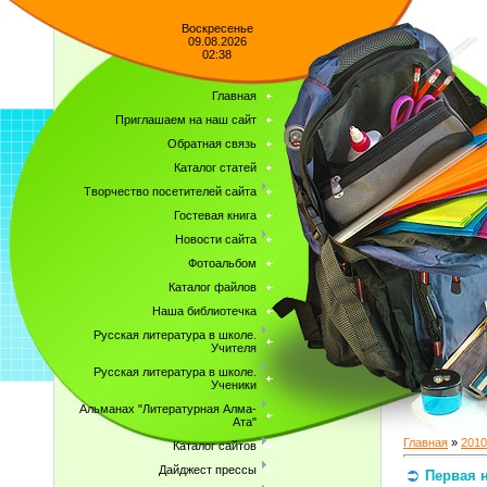
Воскресенье
09.08.2026
02:38
Главная
Приглашаем на наш сайт
Обратная связь
Каталог статей
Творчество посетителей сайта
Гостевая книга
Новости сайта
Фотоальбом
Каталог файлов
Наша библиотечка
Русская литература в школе.
Учителя
Русская литература в школе.
Ученики
Альманах "Литературная Алма-
Ата"
Главная
»
2010
Каталог сайтов
Дайджест прессы
Первая н