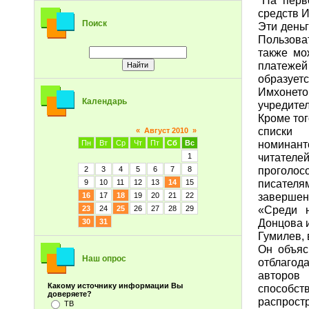
средств 
Поиск
Эти день
Пользова
также мо
платеже
образует
Имхонето
Календарь
учредите
Кроме тог
списки
«
Август 2010
»
номинант
Пн
Вт
Ср
Чт
Пт
Сб
Вс
читателей
1
проголос
2
3
4
5
6
7
8
писателя
9
10
11
12
13
14
15
завершен
16
17
18
19
20
21
22
«Среди н
23
24
25
26
27
28
29
Донцова 
30
31
Гумилев, 
Он объяс
Наш опрос
отблагод
авторов
Какому источнику информации Вы
способст
доверяете?
распрост
ТВ