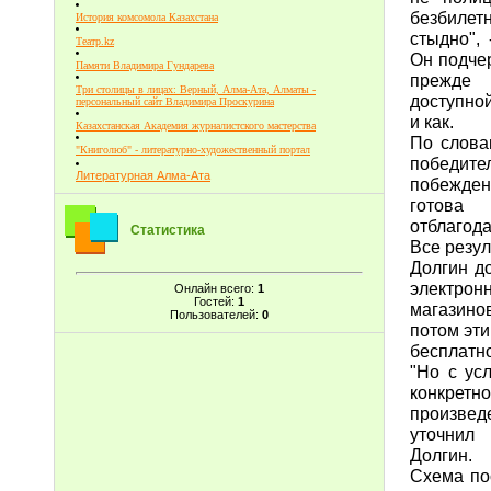
безбилет
История комсомола Казахстана
стыдно", 
Театр.kz
Он подчер
Памяти Владимира Гундарева
прежде
Три столицы в лицах: Верный, Алма-Ата, Алматы -
доступно
персональный сайт Владимира Проскурина
и как.
Казахстанская Академия журналистского мастерства
По слова
"Книголюб" - литературно-художественный портал
победите
Литературная Алма-Ата
побежден
готова
отблагода
Статистика
Все резул
Долгин д
электрон
Онлайн всего:
1
Гостей:
1
магазино
Пользователей:
0
потом эт
бесплатн
"Но с ус
конкретн
произведе
уточнил
Долгин.
Схема по