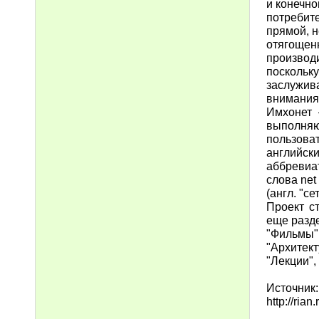
и конечн
потребит
прямой, 
отягощен
производ
поскольк
заслужив
внимания
Имхонет 
выполня
пользова
английск
аббревиа
слова net
(англ. "сет
Проект ст
еще раз
"Фильмы"
"Архитект
"Лекции",
Источник:
http://ria