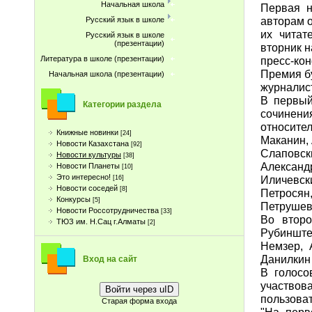
Начальная школа
Первая н
авторам 
Русский язык в школе
их читат
Русский язык в школе
(презентации)
вторник 
пресс-ко
Литература в школе (презентации)
Премия б
Начальная школа (презентации)
журналис
В первый
Категории раздела
сочинени
относите
Книжные новинки
[24]
Маканин,
Новости Казахстана
[92]
Слаповск
Новости культуры
[38]
Алексан
Новости Планеты
[10]
Это интересно!
Иличевск
[16]
Новости соседей
[8]
Петросян
Конкурсы
[5]
Петрушев
Новости Россотрудничества
[33]
Во второ
ТЮЗ им. Н.Сац г.Алматы
[2]
Рубинште
Немзер, 
Данилкин 
Вход на сайт
В голосо
участвов
Войти через uID
пользоват
Старая форма входа
"На перв