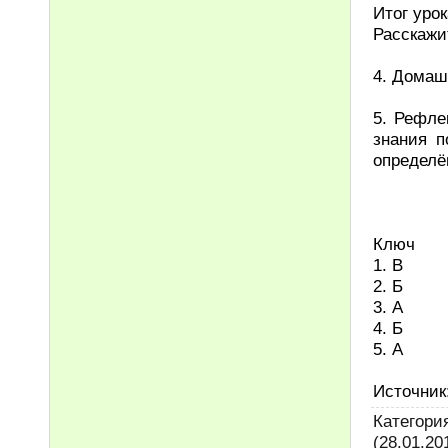
Итог урок
Расскажи
4. Домаш
5. Рефле
знания п
определё
Ключ
1. В
2. Б
3. А
4. Б
5. А
Источник
Категори
(28.01.20