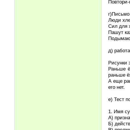
Повтори-
г)Письмо
Люди хле
Сил для 
Пашут ка
Подымают
д) работа
Рисунки 
Раньше ё
раньше ё
А еще ра
его нет.
е) Тест п
1. Имя с
А) призн
Б) дейст
В) предм