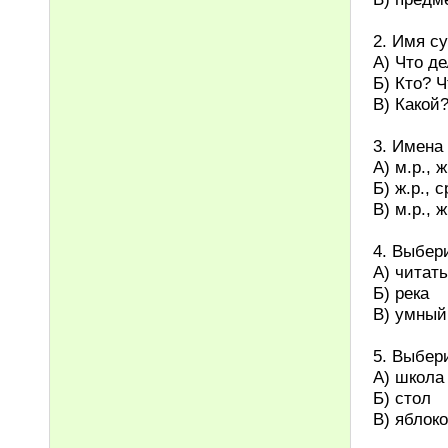
2. Имя с
А) Что д
Б) Кто? Ч
В) Какой
3. Имена
А) м.р., ж.
Б) ж.р., с
В) м.р., ж
4. Выбер
А) читать
Б) река
В) умный
5. Выбер
А) школа
Б) стол
В) яблоко