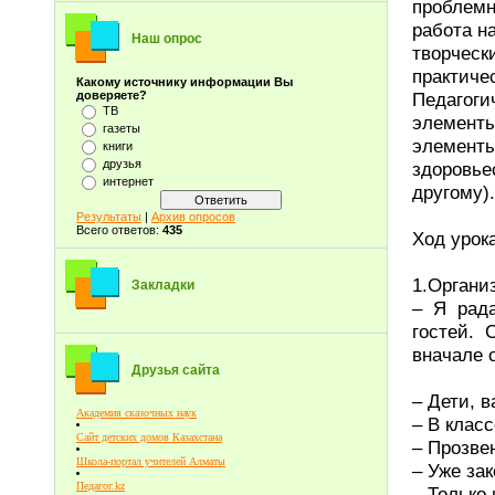
проблемн
работа н
Наш опрос
творческ
практиче
Какому источнику информации Вы
Педагоги
доверяете?
ТВ
элементы
газеты
элементы
книги
друзья
здоровье
интернет
другому).
Результаты
|
Архив опросов
Всего ответов:
435
Ход урока
1.Органи
Закладки
– Я рада
гостей. 
вначале 
Друзья сайта
– Дети, в
Академия сказочных наук
– В класс
Сайт детских домов Казахстана
– Прозвен
Школа-портал учителей Алматы
– Уже зак
Педагог.kz
– Только 