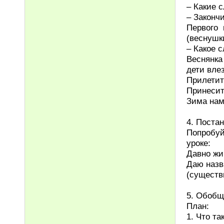
– Какие 
– Законч
Первого
(веснушк
– Какое 
Веснянка
дети вле
Прилетит
Принесит
Зима нам
4. Поста
Попробуй
уроке:
Давно жи
Даю назв
(cуществ
5. Обобщ
План:
1. Что т