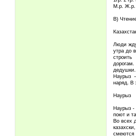
М.р. Ж.р.
В) Чтени
Казахста
Люди жду
утра до 
строить
дорогам.
дедушки.
Наурыз –
наряд. В
Наурыз
Наурыз -
поют и т
Во всех 
казахски,
смеются 