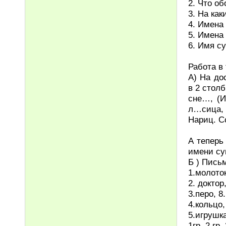
2. Что об
3. На как
4. Имена
5. Имена
6. Имя с
Работа в 
А) На до
в 2 столб
сне…, (И
л…сица, 
Нариц. С
А теперь
имени су
Б ) Пись
1.молоток
2. доктор
3.перо, 8
4.кольцо,
5.игрушка
1гр. 2 гр. 