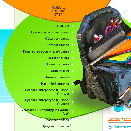
Суббота
08.08.2026
07:54
Главная
Приглашаем на наш сайт
Обратная связь
Каталог статей
Творчество посетителей сайта
Гостевая книга
Новости сайта
Фотоальбом
Каталог файлов
Наша библиотечка
Русская литература в школе.
Учителя
Русская литература в школе.
Ученики
Альманах "Литературная Алма-
Ата"
Главная
»
Стат
Каталог сайтов
Дайджест прессы
Конспект