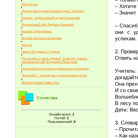
ТЮЗ им.Сац
– Хотите 
Литературно-художественный журнал "Простор"
– Значит
Коллеги - педагогический журнал Казахстана
– Спасиб
Персональный сайт Людмилы Енисеевой
они с у
Великая Отечественная
успехам.
История комсомола Казахстана
Театр.kz
2. Провер
Памяти Владимира Гундарева
Ответь н
Три столицы в лицах: Верный, Алма-Ата, Алматы -
персональный сайт Владимира Проскурина
Казахстанская Академия журналистского мастерства
Учитель:
"Книголюб" - литературно-художественный портал
догадайт
Она прих
Литературная Алма-Ата
И со сво
Волшебно
Статистика
В лесу п
Дети: Вес
Онлайн всего:
1
Гостей:
1
3. Слова
Пользователей:
0
– Прочита
– Как на