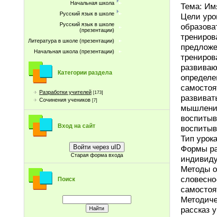
Начальная школа
Тема: Им
Русский язык в школе
Цели уро
Русский язык в школе
образов
(презентации)
трениро
Литература в школе (презентации)
предлож
Начальная школа (презентации)
трениров
развива
Категории раздела
определ
самостоя
Разработки учителей
[173]
развиват
Сочинения учеников
[7]
мышления
воспитыв
Вход на сайт
воспитыв
Тип урок
Войти через uID
Формы ра
Старая форма входа
индивиду
Методы о
словесно
Поиск
самостоя
Методиче
рассказ у