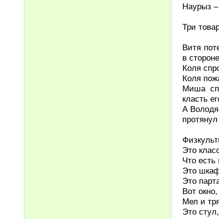
Наурыз –
Три това
Витя пот
в стороне
Коля спр
Коля пож
Миша спр
класть ег
А Володя
протянул
Физкульт
Это класс
Что есть 
Это шкаф
Это парта
Вот окно,
Мел и тр
Это стул,