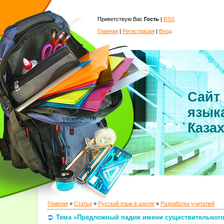
Приветствую Вас
Гость
|
RSS
Главная
|
Регистрация
|
Вход
Сайт
язык
Каза
Главная
»
Статьи
»
Русский язык в школе
»
Разработки учителей
Тема «Предложный падеж имени существительного