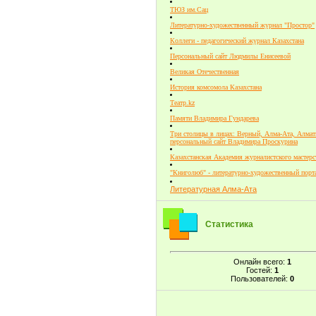
ТЮЗ им.Сац
Литературно-художественный журнал "Простор"
Коллеги - педагогический журнал Казахстана
Персональный сайт Людмилы Енисеевой
Великая Отечественная
История комсомола Казахстана
Театр.kz
Памяти Владимира Гундарева
Три столицы в лицах: Верный, Алма-Ата, Алмат
персональный сайт Владимира Проскурина
Казахстанская Академия журналистского мастерс
"Книголюб" - литературно-художественный порт
Литературная Алма-Ата
Статистика
Онлайн всего:
1
Гостей:
1
Пользователей:
0