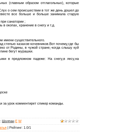
ных (главным образом отглагольных), которые
: Слух о сем происшествии в тот же день дошел до
невесте все больше и больше занимала старую
 при санатории ;
 в окопах, хранение в снегу и т.д.
м имени существительного.
ад степью казахов-кочевников.Вот почему,где бы
леко от Родины, в чужой стране,-когда слышу куй
спине бегут мурашки.
ми в предложном падеже: На снегу,в лесу,на
доске
и за урок комментирет спикер команды.
:
Шолпан
E
W
атья
|
Рейтинг
:
1.0
/
1