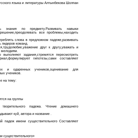
усского языка и литературы Алтынбекова Шолпан
ать знания по предмету.Развивать навыки
решение,преодолевать все проблемы,находить
треблять слова в предложном падеже,развивать
ь лидеров команд.
я,трудолюбие,уважение друг к другу,уважать и
м мелодиям.
о выполняют задания,стремятся пересмотреть
риал,формулируют гипотезы,сами составляют
вых и одаренных учеников,оценивание для
ных учеников.
е на тему:
ятся на группы
 творительного падежа. Чтение домашнего
ывают куй, автора и название .
ый падеж имени существительного Составляют
ни существительного»