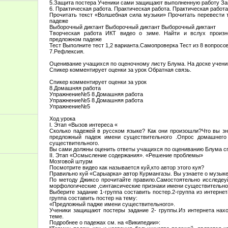
5.Защита постера Ученики сами защищают выполненную работу За
6. Практическая работа. Практическая работа. Практическая работа
Прочитать текст «Волшебная сила музыки» Прочитать перевести 
падеже
Выборочный диктант Выборочный диктант Выборочный диктант
Творческая работа ИКТ видео о зиме. Найти и вслух произ
предложном падеже
Тест Выполните тест 1,2 варианта.Самопроверка Тест из 8 вопросо
7.Рефлексия.
Оценивание учащихся по оценочному листу Блума. На доске учени
Спикер комментирует оценки за урок Обратная связь.
Спикер комментирует оценки за урок
8.Домашняя работа
Упражнение№5 8.Домашняя работа
Упражнение№5 8.Домашняя работа
Упражнение№5
Ход урока
І. Этап «Вызов интереса «
Сколько падежей в русском языке? Как они произошли?Что вы з
предложный падеж имени существительного .Опрос домашнего
существительного.
Вы сами должны оценить ответы учащихся по оцениванию Блума сп
ІІ. Этап «Осмысление содержания». «Решение проблемы»
Мозговой штурм
Посмотрите видео как называется куй,кто автор этого куя?
Правильно куй «Сарыарка» автор Курмангазы. Вы узнаете о музык
По методу Джиксо прочитайте правило.Самостоятельно исследеуй
морфологические ,синтаксические признаки имени существительно
Выберите задание 1-группа составить постер.2-группа из интерне
группа составить постер на тему:
«Предложный падже имени существительного».
Ученики защищают постеры задание 2- группы.Из интернета нах
теме.
Подробнее о падежах см. на «Википедии»: