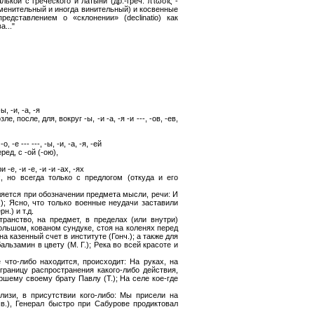
ькой с греческого и латыни (др.-греч. πτῶσις -
(именительный и иногда винительный) и косвенные
едставлением о «склонении» (declinatio) как
..."
, -и, -а, -я
е, после, для, вокруг -ы, -и -а, -я -и ---, -ов, -ев,
-е --- ---, -ы, -и, -а, -я, -ей
ед, с -ой (-ою),
е, -и -е, -и -и -ах, -ях
 но всегда только с предлогом (откуда и его
ляется при обозначении предмета мысли, речи: И
.); Ясно, что только военные неудачи заставили
.) и т.д.
транство, на предмет, в пределах (или внутри)
ольшом, кованом сундуке, стоя на коленях перед
на казенный счет в институте (Гонч.); а также для
альзамин в цвету (М. Г.); Река во всей красоте и
 что-либо находится, происходит: На руках, на
границу распространения какого-либо действия,
ршему своему брату Павлу (Т.); На селе кое-где
лизи, в присутствии кого-либо: Мы присели на
в.), Генерал быстро при Сабурове продиктовал