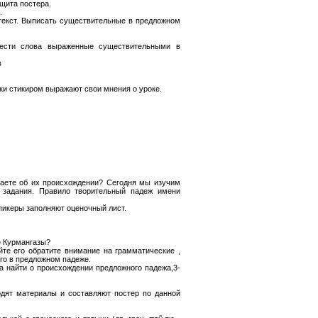
щита постера.
.
текст. Выписать существительные в предложном
нести слова выраженные существительными в
в
ки стикиром выражают свои мнения о уроке.
наете об их происхождении? Сегодня мы изучим
 задания. Правило творительный падеж имени
икеры заполняют оценочный лист.
е Курмангазы?
те его обратите внимание на грамматические ,
го в предложном падеже.
та найти о происхождении предложного падежа,3-
одят материалы и составляют постер по данной