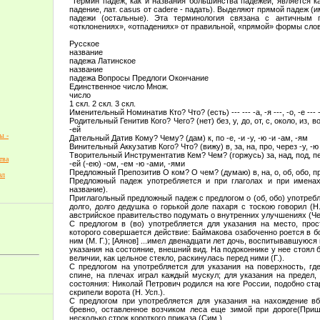
"Термин падеж, как и названия большинства падежей, является кал
падение, лат. casus от cadere - падать). Выделяют прямой падеж 
падежи (остальные). Эта терминология связана с античным пр
«отклонениях», «отпадениях» от правильной, «прямой» формы слова
Русское
название
падежа Латинское
название
падежа Вопросы Предлоги Окончание
Единственное число Множ.
число
1 скл. 2 скл. 3 скл.
Именительный Номинатив Кто? Что? (есть) --- --- -а, -я ---, -о, -е --- -ы
Родительный Генитив Кого? Чего? (нет) без, у, до, от, с, около, из, возл
-ей
ы -
Дательный Датив Кому? Чему? (дам) к, по -е, -и -у, -ю -и -ам, -ям
Винительный Аккузатив Кого? Что? (вижу) в, за, на, про, через -у, -ю -о, 
Творительный Инструментатив Кем? Чем? (горжусь) за, над, под, пер
тва
-ей (-ею) -ом, -ем -ю -ами, -ями
Предложный Препозитив О ком? О чем? (думаю) в, на, о, об, обо, при -
ал
Предложный падеж употребляется и при глаголах и при именах,
название).
Приглагольный предложный падеж с предлогом о (об, обо) употреб
долго, долго дедушка о горькой доле пахаря с тоскою говорил (Н
австрийское правительство подумать о внутренних улучшениях (Черн
С предлогом в (во) употребляется для указания на место, прос
которого совершается действие: Баймакова озабоченно роется в б
ним (М. Г.); [Аянов] ...имел двенадцати лет дочь, воспитывавшуюся 
указания на состояние, внешний вид. На подоконнике у нее стоял б
величии, как цельное стекло, раскинулась перед ними (Г.).
С предлогом на употребляется для указания на поверхность, где
спине, на плечах играл каждый мускул; для указания на предел, 
состояния: Николай Петрович родился на юге России, подобно ста
скрипели ворота (Н. Усп.).
С предлогом при употребляется для указания на нахождение вб
бревно, оставленное возчиком леса еще зимой при дороге(Приш
несколько строк короткого приказа (Сим.).