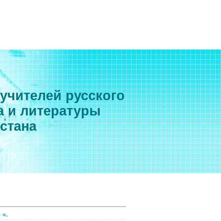
 учителей русского
а и литературы
хстана
 «.