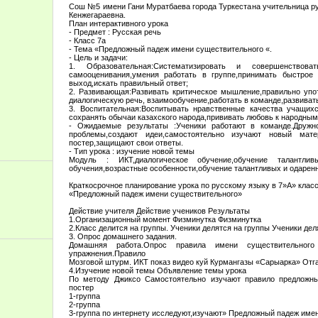
Сош №5 имени Гани Муратбаева города Туркестана учительница р
Кенжегараевна.
План интерактивного урока
- Предмет : Русская речь
- Класс 7а
- Тема «Предложный падеж имени существительного «.
- Цель и задачи:
1. Образовательная:Систематизировать и совершенствов
самооценивания,умения работать в группе,принимать быстрое 
выход,искать правильный ответ;
2. Развивающая:Развивать критическое мышление,правильно упо
диалогическую речь, взаимообучение,работать в команде,развиват
3. Воспитательная:Воспитывать нравственные качества учащихс
сохранять обычаи казахского народа,прививать любовь к народны
- Ожидаемые результаты :Ученики работают в команде.Дружн
проблемы,создают идеи,самостоятельно изучают новый мате
постер,защищают свои ответы.
- Тип урока : изучение новой темы
Модуль : ИКТ,диалогическое обучение,обучение талантли
обучения,возрастные особенности,обучение талантливых и одарен
Краткосрочное планирование урока по русскому языку в 7»А» класс
«Предложный падеж имени существительного»
Действие учителя Действие учеников Результаты
1.Организационный момент Физминутка Физминутка
2.Класс делится на группы. Ученики делятся на группы Ученики дел
3. Опрос домашнего задания.
Домашняя работа.Опрос правила имени существительного
упражнения.Правило
Мозговой штурм. ИКТ показ видео куй Курмангазы «Сарыарка» Отгад
4.Изучение новой темы Объявление темы урока
По методу Джиксо Самостоятельно изучают правило предложн
постер
1-группа
2-группа
3-группа по интернету исследуют,изучают» Предложный падеж име