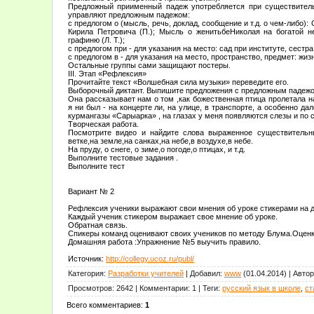
Предложный приименный падеж употребляется при существитель
управляют предложным падежом:
с предлогом о (мысль, речь, доклад, сообщение и т.д. о чем-либо)
Кирила Петровича (П.); Мысль о женитьбеНиколая на богатой 
графиню (Л. Т.);
с предлогом при - для указания на место: сад при институте, сестра
с предлогом в - для указания на место, пространство, предмет: жизнь
Остальные группы сами защищают постеры.
ІІІ. Этап «Рефлексия»
Прочитайте текст «Волшебная сила музыки» переведите его.
Выборочный диктант. Выпишите предложения с предложным падежо
Она рассказывает нам о том ,как божественная птица пролетала н
я ни был - на концерте ли, на улице, в транспорте, а особенно да
курмангазы «Сарыарка» , на глазах у меня появляются слезы и по 
Творческая работа.
Посмотрите видео и найдите слова выраженное существительны
ветке,на земле,на санках,на небе,в воздухе,в небе.
На пруду, о снеге, о зиме,о погоде,о птицах, и т.д.
Выполните тестовые задания .
Выполните тест
Вариант № 2
Рефлексия ученики выражают свои мнения об уроке стикерами на 
Каждый ученик стикером выражает свое мнение об уроке.
Обратная связь.
Спикеры команд оценивают своих учеников по методу Блума.Оценк
Домашняя работа :Упражнение №5 выучить правило.
Источник
:
http://collegy.ucoz.ru/publ/
Категория
:
Разработки учителей
|
Добавил
:
www
(01.04.2014)
|
Автор
Просмотров
:
2642
|
Комментарии
:
1
|
Теги
:
русский язык в школе
,
ст
Всего комментариев
:
1