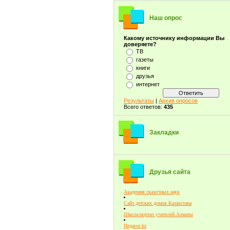
Наш опрос
Какому источнику информации Вы
доверяете?
ТВ
газеты
книги
друзья
интернет
Результаты
|
Архив опросов
Всего ответов:
435
Закладки
Друзья сайта
Академия сказочных наук
Сайт детских домов Казахстана
Школа-портал учителей Алматы
Педагог.kz