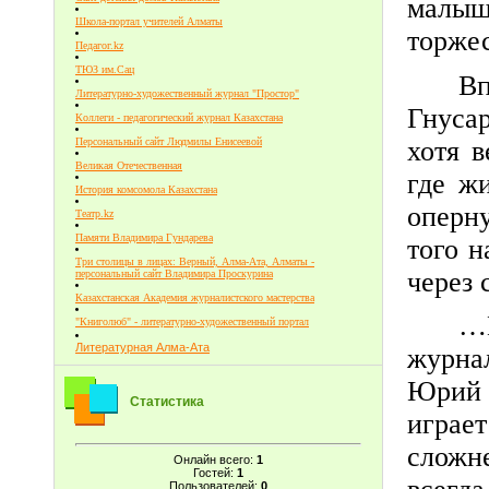
малыше
Школа-портал учителей Алматы
торжес
Педагог.kz
ТЮЗ им.Сац
В
Литературно-художественный журнал "Простор"
Гнуса
Коллеги - педагогический журнал Казахстана
хотя 
Персональный сайт Людмилы Енисеевой
Великая Отечественная
где жи
История комсомола Казахстана
оперну
Театр.kz
Памяти Владимира Гундарева
того н
Три столицы в лицах: Верный, Алма-Ата, Алматы -
через 
персональный сайт Владимира Проскурина
Казахстанская Академия журналистского мастерства
…
"Книголюб" - литературно-художественный портал
Литературная Алма-Ата
журнал
Юрий 
Статистика
играет
сложне
Онлайн всего:
1
Гостей:
1
Пользователей:
0