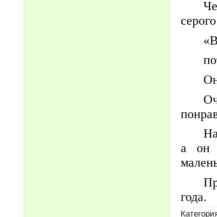
Че
серого
«В
по
Он
О
понрав
На
а он
малень
Пр
года.
Категори