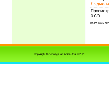
Людмила
Просмот
0.0
/
0
Всего коммент
Copyright Литературная Алма-Ата © 2026