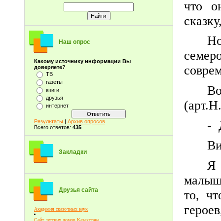
что о
сказку
Но
Наш опрос
семер
Какому источнику информации Вы
соврем
доверяете?
ТВ
газеты
В
книги
друзья
(арт.Н
интернет
­­
Результаты
|
Архив опросов
Всего ответов:
435
Ви
Закладки
Я
малыше
Друзья сайта
то, ч
героев
Академия сказочных наук
Сайт детских домов Казахстана