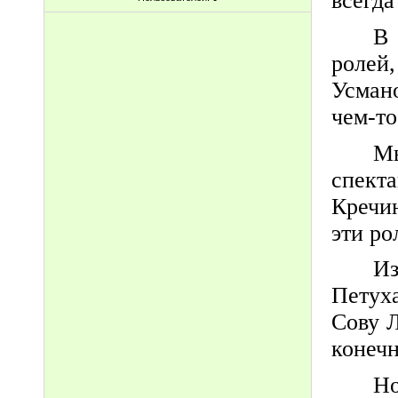
всегда
В 
ролей,
Усман
чем-то
М
спект
Кречин
эти ро
Из
Петуха
Сову 
конечн
Но