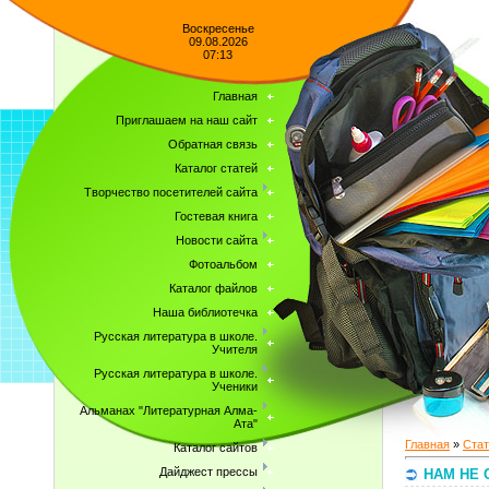
Воскресенье
09.08.2026
07:13
Главная
Приглашаем на наш сайт
Обратная связь
Каталог статей
Творчество посетителей сайта
Гостевая книга
Новости сайта
Фотоальбом
Каталог файлов
Наша библиотечка
Русская литература в школе.
Учителя
Русская литература в школе.
Ученики
Альманах "Литературная Алма-
Ата"
Главная
»
Стат
Каталог сайтов
Дайджест прессы
НАМ НЕ 