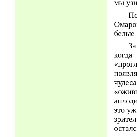
мы узн
По
Омаров
белые 
З
когд
«прог
появл
чудес
«ожи
аплоди
это у
зрите
осталс