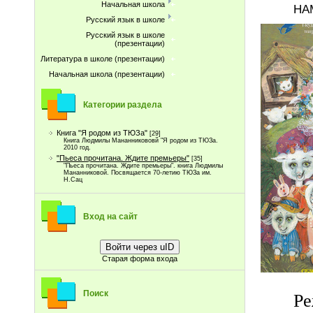
Начальная школа
НА
Русский язык в школе
Русский язык в школе
(презентации)
Литература в школе (презентации)
Начальная школа (презентации)
Категории раздела
Книга "Я родом из ТЮЗа"
[29]
Книга Людмилы Мананникововй "Я родом из ТЮЗа.
2010 год.
"Пьеса прочитана. Ждите премьеры"
[35]
"Пьеса прочитана. Ждите премьеры". книга Людмилы
Мананниковой. Посвящается 70-летию ТЮЗа им.
Н.Сац
Вход на сайт
Войти через uID
Старая форма входа
Поиск
Ре