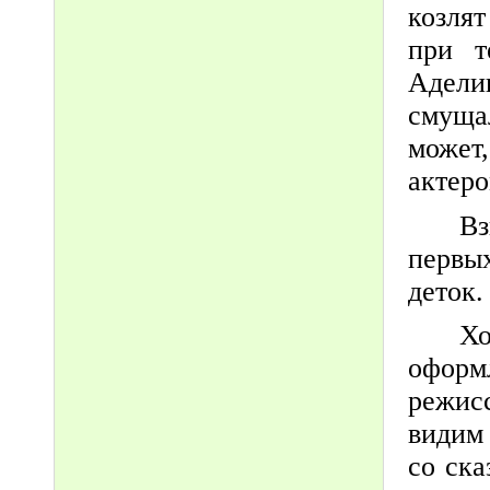
козля
при т
Адели
смущал
может
актеро
Вз
первы
деток.
Х
оформ
режис
видим
со ск