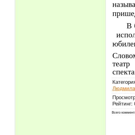
назыв
пришед
В 
испол
юбиле
Слово
теат
спект
Категори
Людмила
Просмот
Рейтинг
:
Всего коммент