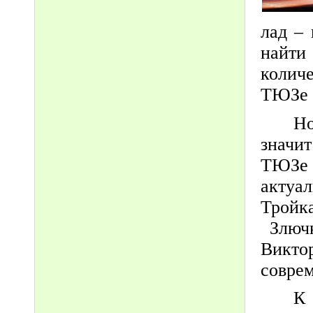
лад –
найти
количе
ТЮЗе п
Но
значи
ТЮЗе
актуал
Тройк
Злючк
Викт
совре
К