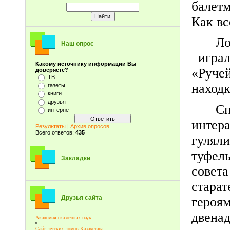
балетм
Как вс
Ло
Наш опрос
играл
Какому источнику информации Вы
«Руче
доверяете?
ТВ
находк
газеты
книги
друзья
С
интернет
интер
Результаты
|
Архив опросов
Всего ответов:
435
гулял
туфел
Закладки
совет
стара
Друзья сайта
героя
двена
Академия сказочных наук
Сайт детских домов Казахстана