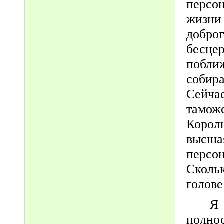
персо
жизни
добро
бесце
поближ
собир
Сейч
тамож
Корол
высш
персо
Сколь
голове
Я
полно