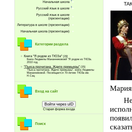
Начальная школа
ТА
Русский язык в школе
Русский язык в школе
(презентации)
Литература в школе (презентации)
Начальная школа (презентации)
Категории раздела
Книга "Я родом из ТЮЗа"
[29]
Книга Людмилы Мананникововй "Я родом из ТЮЗа.
2010 год.
"Пьеса прочитана. Ждите премьеры"
[35]
"Пьеса прочитана. Ждите премьеры". книга Людмилы
Мананниковой. Посвящается 70-летию ТЮЗа им.
Н.Сац
Мария
Вход на сайт
Н
Войти через uID
испол
Старая форма входа
появи
Поиск
сказа