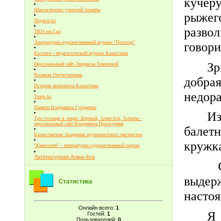
кучер
Школа-портал учителей Алматы
рыжег
Педагог.kz
разво
ТЮЗ им.Сац
Литературно-художественный журнал "Простор"
говори
Коллеги - педагогический журнал Казахстана
З
Персональный сайт Людмилы Енисеевой
Великая Отечественная
добрая
История комсомола Казахстана
недора
Театр.kz
Памяти Владимира Гундарева
Из
Три столицы в лицах: Верный, Алма-Ата, Алматы -
персональный сайт Владимира Проскурина
балетн
Казахстанская Академия журналистского мастерства
кружка
"Книголюб" - литературно-художественный портал
Литературная Алма-Ата
С
выдер
Статистика
насто
Онлайн всего:
1
Я
Гостей:
1
Пользователей:
0