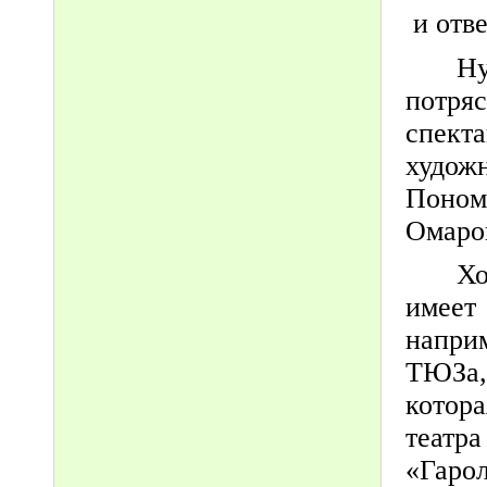
и отве
Н
потря
спекта
худо
Поном
Омаро
Хо
имеет
напри
ТЮЗа,
котор
театр
«Гар