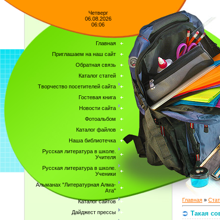
Четверг
06.08.2026
06:06
Главная
Приглашаем на наш сайт
Обратная связь
Каталог статей
Творчество посетителей сайта
Гостевая книга
Новости сайта
Фотоальбом
Каталог файлов
Наша библиотечка
Русская литература в школе.
Учителя
Русская литература в школе.
Ученики
Альманах "Литературная Алма-
Ата"
Главная
»
Стат
Каталог сайтов
Дайджест прессы
Такая со