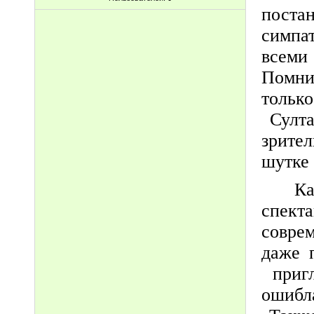
поста
симпа
всеми
Помни
тольк
Султа
зрите
шутке
К
спек
совре
даже 
пригл
ошибл