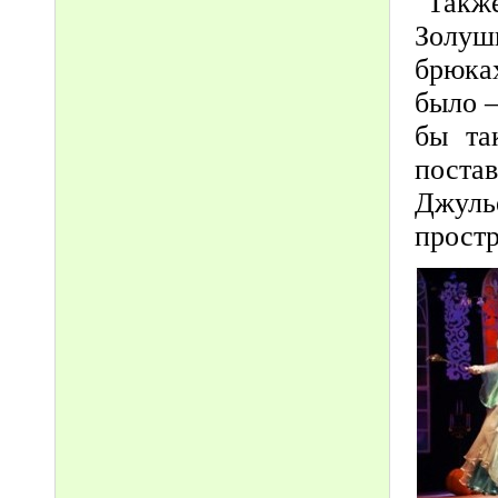
Также
Золуш
брюка
было –
бы та
поста
Джул
простр