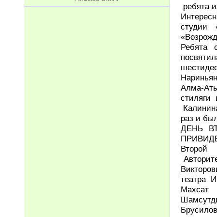
ребята и
Интересн
студии 
«Возрожд
Ребята 
посвяти
шестидес
Нариньян
Алма-Аты
стиляги
Калинина
раз и бы
ДЕНЬ В
ПРИВИД
Второй 
Авторите
Викторо
театра И
Махсат 
Шамсутд
Брусилов