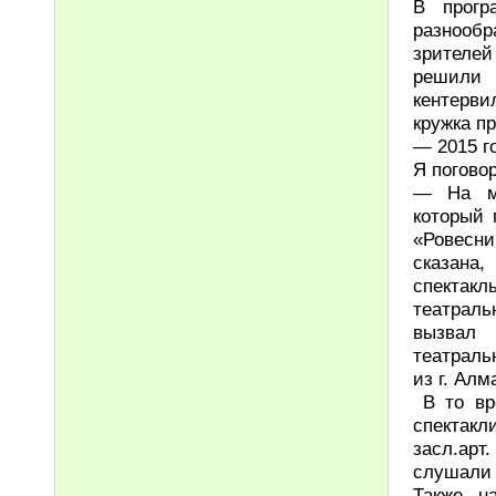
В прогр
разнооб
зрителей
решили
кентерв
кружка п
— 2015 г
Я погово
— На ме
который 
«Ровесни
сказана
спектакл
театраль
вызвал 
театраль
из г. Ал
В то вре
спектакл
засл.ар
слушали 
Также н