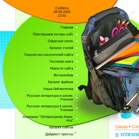
Суббота
08.08.2026
22:02
Главная
Приглашаем на наш сайт
Обратная связь
Каталог статей
Творчество посетителей сайта
Гостевая книга
Новости сайта
Фотоальбом
Каталог файлов
Наша библиотечка
Русская литература в школе.
Учителя
Русская литература в школе.
Ученики
Альманах "Литературная Алма-
Ата"
Главная
»
Стат
Каталог сайтов
Дайджест прессы
УСПЕХОВ