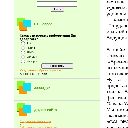
деятель 
художни
удовольс
замести
Наш опрос
Государс
и мы ей 
Какому источнику информации Вы
Ведущие 
доверяете?
ТВ
газеты
В фойе 
книги
конечно
друзья
«Бременс
интернет
потерянн
Результаты
|
Архив опросов
спектакл
Всего ответов:
435
Ну а п
представ
Закладки
театра. 
фестивал
Оскара У
Мы види
Друзья сайта
сказоч
«GAUDEA
Академия сказочных наук
других у
Сайт детских домов Казахстана