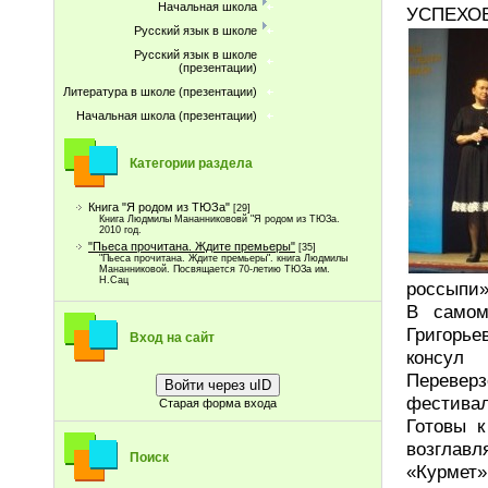
Начальная школа
УСПЕХОВ
Русский язык в школе
Русский язык в школе
(презентации)
Литература в школе (презентации)
Начальная школа (презентации)
Категории раздела
Книга "Я родом из ТЮЗа"
[29]
Книга Людмилы Мананникововй "Я родом из ТЮЗа.
2010 год.
"Пьеса прочитана. Ждите премьеры"
[35]
"Пьеса прочитана. Ждите премьеры". книга Людмилы
Мананниковой. Посвящается 70-летию ТЮЗа им.
Н.Сац
россыпи»
В самом
Григорье
Вход на сайт
консул
Переверз
Войти через uID
фестивал
Старая форма входа
Готовы 
возглав
Поиск
«Курмет»