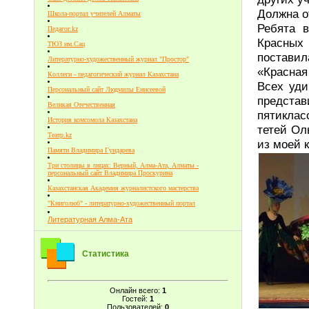
Должна о
Школа-портал учителей Алматы
Ребята 
Педагог.kz
Красных 
ТЮЗ им.Сац
постави
Литературно-художественный журнал "Простор"
«Красная
Коллеги - педагогический журнал Казахстана
Всех уди
Персональный сайт Людмилы Енисеевой
представ
Великая Отечественная
пятиклас
История комсомола Казахстана
тетей Ол
Театр.kz
из моей 
Памяти Владимира Гундарева
Три столицы в лицах: Верный, Алма-Ата, Алматы -
персональный сайт Владимира Проскурина
Казахстанская Академия журналистского мастерства
"Книголюб" - литературно-художественный портал
Литературная Алма-Ата
Статистика
Онлайн всего:
1
Гостей:
1
Пользователей:
0