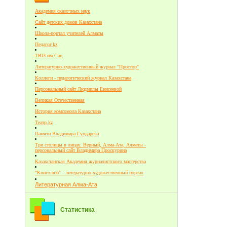
Академия сказочных наук
Сайт детских домов Казахстана
Школа-портал учителей Алматы
Педагог.kz
ТЮЗ им.Сац
Литературно-художественный журнал "Простор"
Коллеги - педагогический журнал Казахстана
Персональный сайт Людмилы Енисеевой
Великая Отечественная
История комсомола Казахстана
Театр.kz
Памяти Владимира Гундарева
Три столицы в лицах: Верный, Алма-Ата, Алматы -
персональный сайт Владимира Проскурина
Казахстанская Академия журналистского мастерства
"Книголюб" - литературно-художественный портал
Литературная Алма-Ата
Статистика