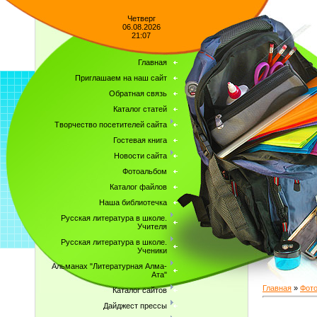
Четверг
06.08.2026
21:07
Главная
Приглашаем на наш сайт
Обратная связь
Каталог статей
Творчество посетителей сайта
Гостевая книга
Новости сайта
Фотоальбом
Каталог файлов
Наша библиотечка
Русская литература в школе.
Учителя
Русская литература в школе.
Ученики
Альманах "Литературная Алма-
Ата"
Главная
»
Фот
Каталог сайтов
Дайджест прессы