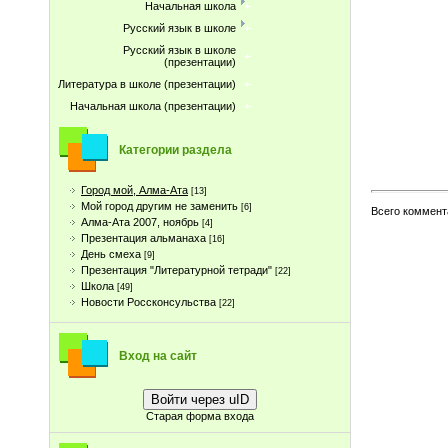
Начальная школа
Русский язык в школе
Русский язык в школе
(презентации)
Литература в школе (презентации)
Начальная школа (презентации)
Категории раздела
Город мой, Алма-Ата
[13]
Мой город другим не заменить
[6]
Всего коммент
Алма-Ата 2007, ноябрь
[4]
Презентация альманаха
[16]
День смеха
[9]
Презентация "Литературной тетради"
[22]
Школа
[49]
Новости Россконсульства
[22]
Вход на сайт
Войти через uID
Старая форма входа