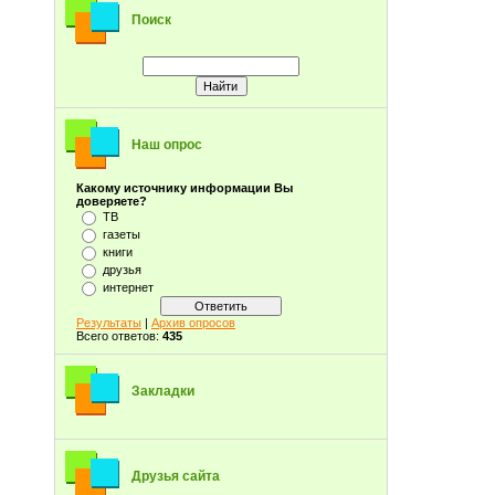
Поиск
Наш опрос
Какому источнику информации Вы
доверяете?
ТВ
газеты
книги
друзья
интернет
Результаты
|
Архив опросов
Всего ответов:
435
Закладки
Друзья сайта