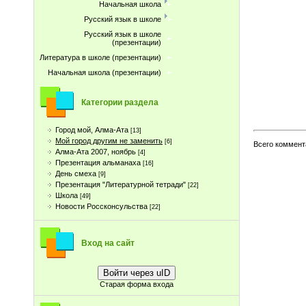
Начальная школа
Русский язык в школе
Русский язык в школе
(презентации)
Литература в школе (презентации)
Начальная школа (презентации)
Категории раздела
Город мой, Алма-Ата
[13]
Мой город другим не заменить
[6]
Всего коммент
Алма-Ата 2007, ноябрь
[4]
Презентация альманаха
[16]
День смеха
[9]
Презентация "Литературной тетради"
[22]
Школа
[49]
Новости Россконсульства
[22]
Вход на сайт
Войти через uID
Старая форма входа