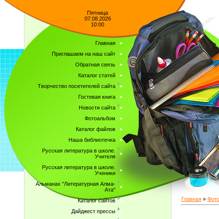
Пятница
07.08.2026
10:00
Главная
Приглашаем на наш сайт
Обратная связь
Каталог статей
Творчество посетителей сайта
Гостевая книга
Новости сайта
Фотоальбом
Каталог файлов
Наша библиотечка
Русская литература в школе.
Учителя
Русская литература в школе.
Ученики
Альманах "Литературная Алма-
Ата"
Главная
»
Фот
Каталог сайтов
Дайджест прессы