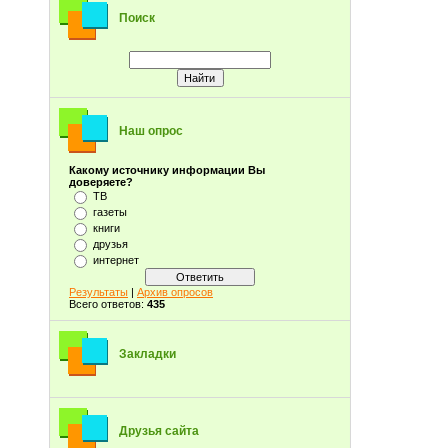
Поиск
Наш опрос
Какому источнику информации Вы
доверяете?
ТВ
газеты
книги
друзья
интернет
Результаты
|
Архив опросов
Всего ответов:
435
Закладки
Друзья сайта