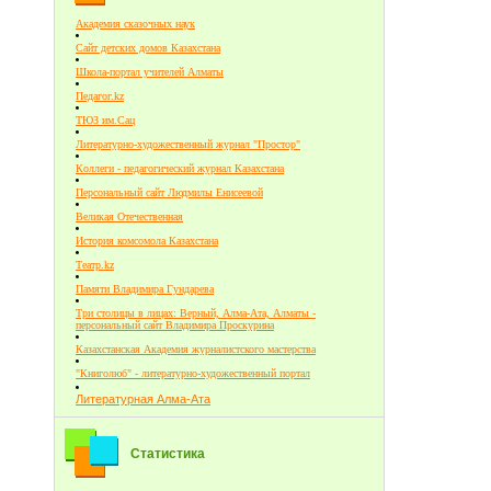
Академия сказочных наук
Сайт детских домов Казахстана
Школа-портал учителей Алматы
Педагог.kz
ТЮЗ им.Сац
Литературно-художественный журнал "Простор"
Коллеги - педагогический журнал Казахстана
Персональный сайт Людмилы Енисеевой
Великая Отечественная
История комсомола Казахстана
Театр.kz
Памяти Владимира Гундарева
Три столицы в лицах: Верный, Алма-Ата, Алматы -
персональный сайт Владимира Проскурина
Казахстанская Академия журналистского мастерства
"Книголюб" - литературно-художественный портал
Литературная Алма-Ата
Статистика