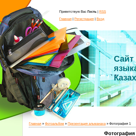
Приветствую Вас
Гость
|
RSS
Главная
|
Регистрация
|
Вход
Сайт
язык
Каза
Главная
»
Фотоальбом
»
Презентация альманаха
» Фотография 1
Фотография 