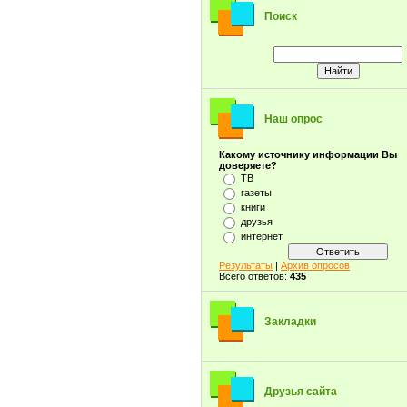
Поиск
Наш опрос
Какому источнику информации Вы
доверяете?
ТВ
газеты
книги
друзья
интернет
Результаты
|
Архив опросов
Всего ответов:
435
Закладки
Друзья сайта