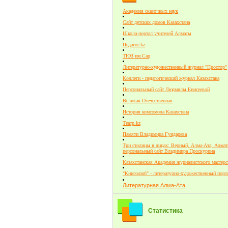
Академия сказочных наук
Сайт детских домов Казахстана
Школа-портал учителей Алматы
Педагог.kz
ТЮЗ им.Сац
Литературно-художественный журнал "Простор"
Коллеги - педагогический журнал Казахстана
Персональный сайт Людмилы Енисеевой
Великая Отечественная
История комсомола Казахстана
Театр.kz
Памяти Владимира Гундарева
Три столицы в лицах: Верный, Алма-Ата, Алмат
персональный сайт Владимира Проскурина
Казахстанская Академия журналистского мастерс
"Книголюб" - литературно-художественный порт
Литературная Алма-Ата
Статистика