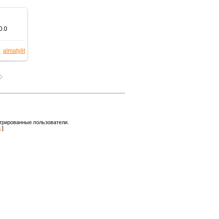
0.0
almatylit
трированные пользователи.
д
]