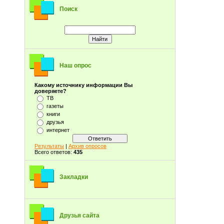
Поиск
Наш опрос
Какому источнику информации Вы
доверяете?
ТВ
газеты
книги
друзья
интернет
Результаты
|
Архив опросов
Всего ответов:
435
Закладки
Друзья сайта