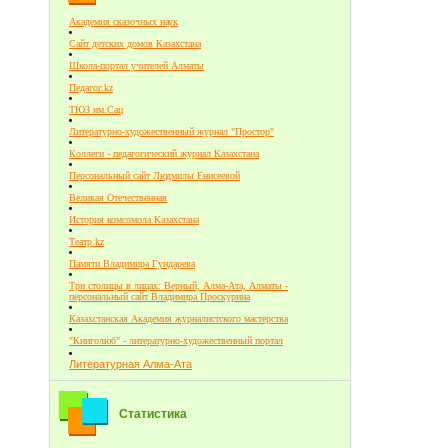
Академия сказочных наук
Сайт детских домов Казахстана
Школа-портал учителей Алматы
Педагог.kz
ТЮЗ им.Сац
Литературно-художественный журнал "Простор"
Коллеги - педагогический журнал Казахстана
Персональный сайт Людмилы Енисеевой
Великая Отечественная
История комсомола Казахстана
Театр.kz
Памяти Владимира Гундарева
Три столицы в лицах: Верный, Алма-Ата, Алматы -
персональный сайт Владимира Проскурина
Казахстанская Академия журналистского мастерства
"Книголюб" - литературно-художественный портал
Литературная Алма-Ата
Статистика