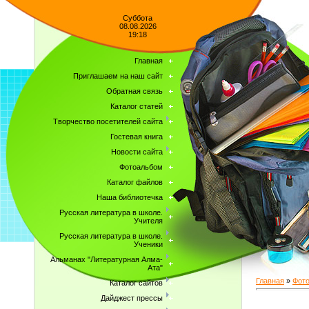
Суббота
08.08.2026
19:18
Главная
Приглашаем на наш сайт
Обратная связь
Каталог статей
Творчество посетителей сайта
Гостевая книга
Новости сайта
Фотоальбом
Каталог файлов
Наша библиотечка
Русская литература в школе.
Учителя
Русская литература в школе.
Ученики
Альманах "Литературная Алма-
Ата"
Главная
»
Фот
Каталог сайтов
Дайджест прессы