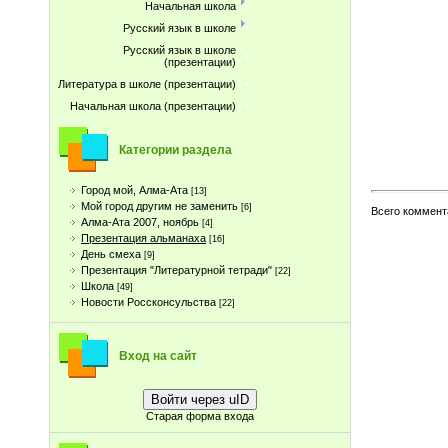
Начальная школа
Русский язык в школе
Русский язык в школе
(презентации)
Литература в школе (презентации)
Начальная школа (презентации)
Категории раздела
Город мой, Алма-Ата
[13]
Мой город другим не заменить
[6]
Всего коммент
Алма-Ата 2007, ноябрь
[4]
Презентация альманаха
[16]
День смеха
[9]
Презентация "Литературной тетради"
[22]
Школа
[49]
Новости Россконсульства
[22]
Вход на сайт
Войти через uID
Старая форма входа