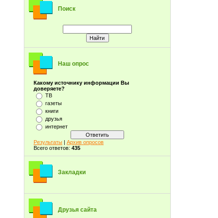
Поиск
Наш опрос
Какому источнику информации Вы
доверяете?
ТВ
газеты
книги
друзья
интернет
Результаты
|
Архив опросов
Всего ответов:
435
Закладки
Друзья сайта