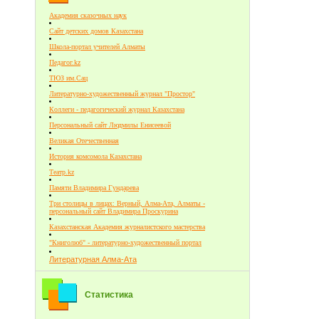
Академия сказочных наук
Сайт детских домов Казахстана
Школа-портал учителей Алматы
Педагог.kz
ТЮЗ им.Сац
Литературно-художественный журнал "Простор"
Коллеги - педагогический журнал Казахстана
Персональный сайт Людмилы Енисеевой
Великая Отечественная
История комсомола Казахстана
Театр.kz
Памяти Владимира Гундарева
Три столицы в лицах: Верный, Алма-Ата, Алматы -
персональный сайт Владимира Проскурина
Казахстанская Академия журналистского мастерства
"Книголюб" - литературно-художественный портал
Литературная Алма-Ата
Статистика