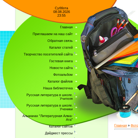
Суббота
08.08.2026
23:55
Главная
Приглашаем на наш сайт
Обратная связь
Каталог статей
Творчество посетителей сайта
Гостевая книга
Новости сайта
Фотоальбом
Каталог файлов
Наша библиотечка
Русская литература в школе.
Учителя
Русская литература в школе.
Ученики
Альманах "Литературная Алма-
Ата"
Главная
»
Фот
Каталог сайтов
Дайджест прессы