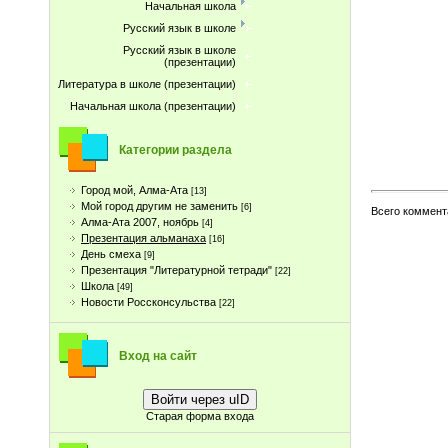
Начальная школа
Русский язык в школе
Русский язык в школе
(презентации)
Литература в школе (презентации)
Начальная школа (презентации)
Категории раздела
Город мой, Алма-Ата
[13]
Мой город другим не заменить
[6]
Всего коммент
Алма-Ата 2007, ноябрь
[4]
Презентация альманаха
[16]
День смеха
[9]
Презентация "Литературной тетради"
[22]
Школа
[49]
Новости Россконсульства
[22]
Вход на сайт
Войти через uID
Старая форма входа