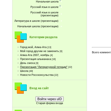
Начальная школа
Русский язык в школе
Русский язык в школе
(презентации)
Литература в школе (презентации)
Начальная школа (презентации)
Категории раздела
Город мой, Алма-Ата
[13]
Мой город другим не заменить
[6]
Всего коммент
Алма-Ата 2007, ноябрь
[4]
Презентация альманаха
[16]
День смеха
[9]
Презентация "Литературной тетради"
[22]
Школа
[49]
Новости Россконсульства
[22]
Вход на сайт
Войти через uID
Старая форма входа