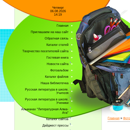
Четверг
06.08.2026
14:19
Главная
Приглашаем на наш сайт
Обратная связь
Каталог статей
Творчество посетителей сайта
Гостевая книга
Новости сайта
Фотоальбом
Каталог файлов
Наша библиотечка
Русская литература в школе.
Учителя
Русская литература в школе.
Ученики
Альманах "Литературная Алма-
Ата"
Главная
»
Фот
Каталог сайтов
Дайджест прессы