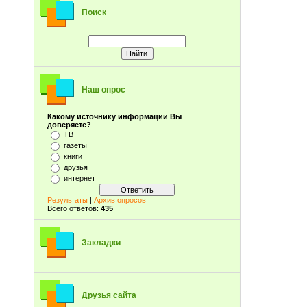
Поиск
Наш опрос
Какому источнику информации Вы
доверяете?
ТВ
газеты
книги
друзья
интернет
Результаты
|
Архив опросов
Всего ответов:
435
Закладки
Друзья сайта