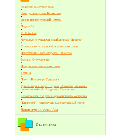
Академия сказочных наук
Сайт детских домов Казахстана
Школа-портал учителей Алматы
Педагог.kz
ТЮЗ им.Сац
Литературно-художественный журнал "Простор"
Коллеги - педагогический журнал Казахстана
Персональный сайт Людмилы Енисеевой
Великая Отечественная
История комсомола Казахстана
Театр.kz
Памяти Владимира Гундарева
Три столицы в лицах: Верный, Алма-Ата, Алматы -
персональный сайт Владимира Проскурина
Казахстанская Академия журналистского мастерства
"Книголюб" - литературно-художественный портал
Литературная Алма-Ата
Статистика