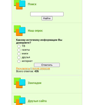
Поиск
Наш опрос
Какому источнику информации Вы
доверяете?
ТВ
газеты
книги
друзья
интернет
Результаты
|
Архив опросов
Всего ответов:
435
Закладки
Друзья сайта