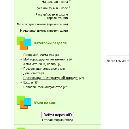
Начальная школа
Русский язык в школе
Русский язык в школе
(презентации)
Литература в школе (презентации)
Начальная школа (презентации)
Категории раздела
Город мой, Алма-Ата
[13]
Мой город другим не заменить
[6]
Всего коммент
Алма-Ата 2007, ноябрь
[4]
Презентация альманаха
[16]
День смеха
[9]
Презентация "Литературной тетради"
[22]
Школа
[49]
Новости Россконсульства
[22]
Вход на сайт
Войти через uID
Старая форма входа