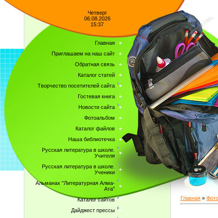
Четверг
06.08.2026
15:37
Главная
Приглашаем на наш сайт
Обратная связь
Каталог статей
Творчество посетителей сайта
Гостевая книга
Новости сайта
Фотоальбом
Каталог файлов
Наша библиотечка
Русская литература в школе.
Учителя
Русская литература в школе.
Ученики
Альманах "Литературная Алма-
Ата"
Главная
»
Фот
Каталог сайтов
Дайджест прессы