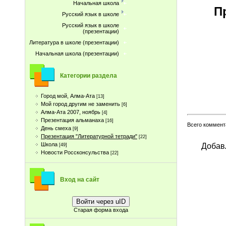
Начальная школа
П
Русский язык в школе
Русский язык в школе
(презентации)
Литература в школе (презентации)
Начальная школа (презентации)
Категории раздела
Город мой, Алма-Ата
[13]
Мой город другим не заменить
[6]
Алма-Ата 2007, ноябрь
[4]
Презентация альманаха
[16]
Всего коммент
День смеха
[9]
Презентация "Литературной тетради"
[22]
Добав
Школа
[49]
Новости Россконсульства
[22]
Вход на сайт
Войти через uID
Старая форма входа