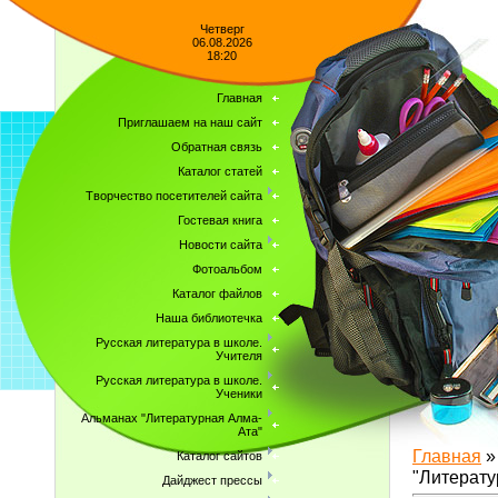
Четверг
06.08.2026
18:20
Главная
Приглашаем на наш сайт
Обратная связь
Каталог статей
Творчество посетителей сайта
Гостевая книга
Новости сайта
Фотоальбом
Каталог файлов
Наша библиотечка
Русская литература в школе.
Учителя
Русская литература в школе.
Ученики
Альманах "Литературная Алма-
Ата"
Главная
Каталог сайтов
"Литерату
Дайджест прессы