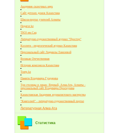
Академия сказочных наук
Сайт детских домов Казахстана
Школа-портал учителей Алматы
Педагог.kz
ТЮЗ им.Сац
Литературно-художественный журнал "Простор"
Коллеги - педагогический журнал Казахстана
Персональный сайт Людмилы Енисеевой
Великая Отечественная
История комсомола Казахстана
Театр.kz
Памяти Владимира Гундарева
Три столицы в лицах: Верный, Алма-Ата, Алматы -
персональный сайт Владимира Проскурина
Казахстанская Академия журналистского мастерства
"Книголюб" - литературно-художественный портал
Литературная Алма-Ата
Статистика