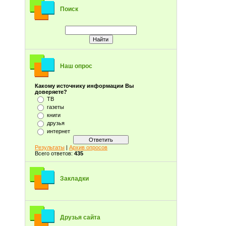
Поиск
Наш опрос
Какому источнику информации Вы
доверяете?
ТВ
газеты
книги
друзья
интернет
Результаты
|
Архив опросов
Всего ответов:
435
Закладки
Друзья сайта