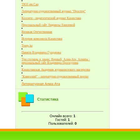
ТЮЗ им.Сац
Литературно-художественный журнал "Простор"
Коллеги - педагогический журнал Казахстана
Персональный сайт Людмилы Енисеевой
Великая Отечественная
История комсомола Казахстана
Театр.kz
Памяти Владимира Гундарева
Три столицы в лицах: Верный, Алма-Ата, Алматы -
персональный сайт Владимира Проскурина
Казахстанская Академия журналистского мастерства
"Книголюб" - литературно-художественный портал
Литературная Алма-Ата
Статистика
Онлайн всего:
1
Гостей:
1
Пользователей:
0