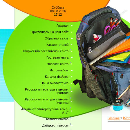
Суббота
08.08.2026
17:12
Главная
Приглашаем на наш сайт
Обратная связь
Каталог статей
Творчество посетителей сайта
Гостевая книга
Новости сайта
Фотоальбом
Каталог файлов
Наша библиотечка
Русская литература в школе.
Учителя
Русская литература в школе.
Ученики
Альманах "Литературная Алма-
Ата"
Главная
»
Фот
Каталог сайтов
Дайджест прессы