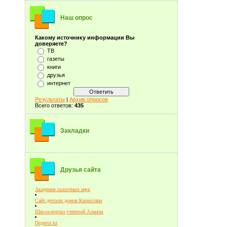
Наш опрос
Какому источнику информации Вы
доверяете?
ТВ
газеты
книги
друзья
интернет
Результаты
|
Архив опросов
Всего ответов:
435
Закладки
Друзья сайта
Академия сказочных наук
Сайт детских домов Казахстана
Школа-портал учителей Алматы
Педагог.kz