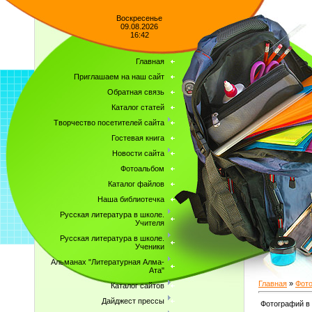
Воскресенье
09.08.2026
16:42
Главная
Приглашаем на наш сайт
Обратная связь
Каталог статей
Творчество посетителей сайта
Гостевая книга
Новости сайта
Фотоальбом
Каталог файлов
Наша библиотечка
Русская литература в школе.
Учителя
Русская литература в школе.
Ученики
Альманах "Литературная Алма-
Ата"
Главная
»
Фот
Каталог сайтов
Дайджест прессы
Фотографий в