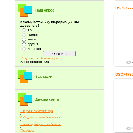
DSCF227
Наш опрос
Какому источнику информации Вы
доверяете?
ТВ
проек
газеты
сленг
книги
совреме
друзья
интернет
Результаты
|
Архив опросов
Всего ответов:
435
DSCF978
Закладки
Друзья сайта
Урок р
"Частиц
Академия сказочных наук
Сайт детских домов Казахстана
Школа-портал учителей Алматы
Педагог.kz