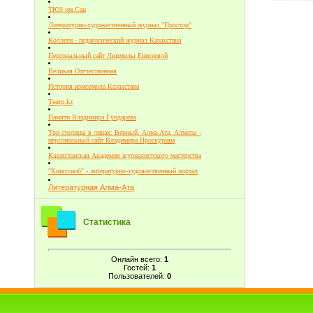
ТЮЗ им.Сац
Литературно-художественный журнал "Простор"
Коллеги - педагогический журнал Казахстана
Персональный сайт Людмилы Енисеевой
Великая Отечественная
История комсомола Казахстана
Театр.kz
Памяти Владимира Гундарева
Три столицы в лицах: Верный, Алма-Ата, Алматы -
персональный сайт Владимира Проскурина
Казахстанская Академия журналистского мастерства
"Книголюб" - литературно-художественный портал
Литературная Алма-Ата
Статистика
Онлайн всего:
1
Гостей:
1
Пользователей:
0