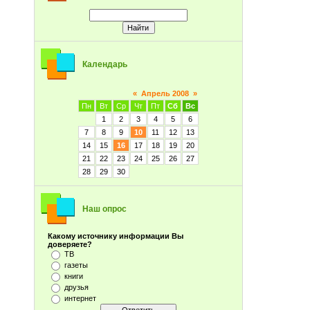
Календарь
«
Апрель 2008
»
Пн
Вт
Ср
Чт
Пт
Сб
Вс
1
2
3
4
5
6
7
8
9
10
11
12
13
14
15
16
17
18
19
20
21
22
23
24
25
26
27
28
29
30
Наш опрос
Какому источнику информации Вы
доверяете?
ТВ
газеты
книги
друзья
интернет