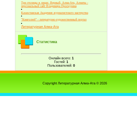
Три столицы в лицах: Верный, Алма-Ата, Алматы -
персональный сайт Владимира Проскурина
Казахстанская Академия журналистского мастерства
"Книголюб" - литературно-художественный портал
Литературная Алма-Ата
Статистика
Онлайн всего:
1
Гостей:
1
Пользователей:
0
Copyright Литературная Алма-Ата © 2026