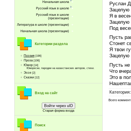
Начальная школа
Руслан Д
Русский язык в школе
Зацелую 
Я в весе
Русский язык в школе
(презентации)
Зацелую 
Литература в школе (презентации)
Под весе
Начальная школа (презентации)
Пусть ра
Стонет с
Категории раздела
Я твои г
Зацелую 
Поэзия
[196]
Проза
[106]
Пусть не
Юмор
[14]
Юморески, пародии на казахстанских авторов, стихи.
Что вчер
Эссе
[2]
Это в по
Сказки
[12]
Нашептал
Категория
:
Вход на сайт
Всего коммент
Войти через uID
Старая форма входа
Поиск