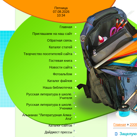
Пятница
07.08.2026
10:34
Главная
Приглашаем на наш сайт
Обратная связь
Каталог статей
Творчество посетителей сайта
Гостевая книга
Новости сайта
Фотоальбом
Каталог файлов
Наша библиотечка
Русская литература в школе.
Учителя
Русская литература в школе.
Ученики
Альманах "Литературная Алма-
Ата"
Главная
»
2008
Каталог сайтов
Дайджест прессы
Зацелую