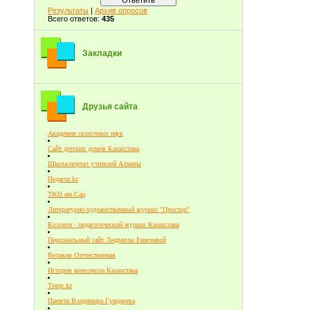
Результаты
|
Архив опросов
Всего ответов:
435
Закладки
Друзья сайта
Академия сказочных наук
Сайт детских домов Казахстана
Школа-портал учителей Алматы
Педагог.kz
ТЮЗ им.Сац
Литературно-художественный журнал "Простор"
Коллеги - педагогический журнал Казахстана
Персональный сайт Людмилы Енисеевой
Великая Отечественная
История комсомола Казахстана
Театр.kz
Памяти Владимира Гундарева