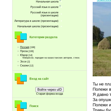
Начальная школа
Русский язык в школе
Русский язык в школе
(презентации)
Литература в школе (презентации)
Начальная школа (презентации)
Категории раздела
Поэзия
[196]
Проза
[106]
Юмор
[14]
Юморески, пародии на казахстанских авторов, стихи.
Эссе
[2]
Сказки
[12]
Вход на сайт
Ты не пл
Полежи в
Войти через uID
Я давно 
Старая форма входа
За опушк
Полежи и
Поиск
Травы бу