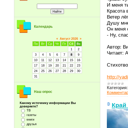
И меня ты
Красота в
Ветер лё
Душу мне
Календарь
Он меня 
- Ну, спа
«
Август 2026
»
Пн
Вт
Ср
Чт
Пт
Сб
Вс
Автор: В
1
2
Читает: 
3
4
5
6
7
8
9
10
11
12
13
14
15
16
Стихотво
17
18
19
20
21
22
23
24
25
26
27
28
29
30
http://ya
31
Категория:
Наш опрос
Комментар
Какому источнику информации Вы
Край
доверяете?
ТВ
газеты
книги
друзья