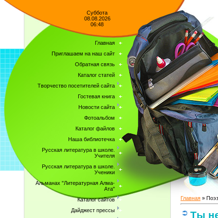
Суббота
08.08.2026
06:48
Главная
Приглашаем на наш сайт
Обратная связь
Каталог статей
Творчество посетителей сайта
Гостевая книга
Новости сайта
Фотоальбом
Каталог файлов
Наша библиотечка
Русская литература в школе.
Учителя
Русская литература в школе.
Ученики
Альманах "Литературная Алма-
Ата"
Главная
»
Поэ
Каталог сайтов
Дайджест прессы
Ты не