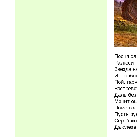
Песня сл
Разносит
Звезда н
И скорбн
Пой, гар
Растрево
Даль без
Манит е
Помолюсь
Пусть ру
Серебрит
Да слеза