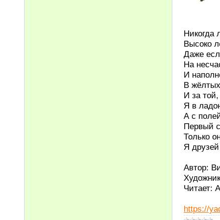
Никогда 
Высоко л
Даже есл
На несча
И наполн
В жёлтых
И за той
Я в ладо
А с поле
Первый с
Только он
Я друзей
Автор: В
Художник
Читает: 
https://y