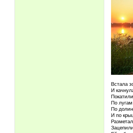
Встала з
И качнул
Покатили
По лугам
По долин
И по кры
Разметал
Зацепили