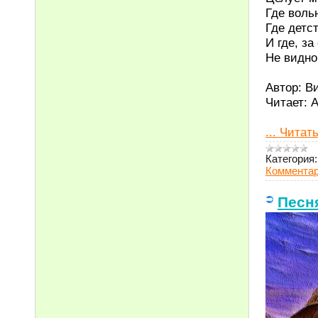
Где вольн
Где детс
И где, з
Не видно
Автор: В
Читает: 
...
Читать
Категория:
Комментар
Песн