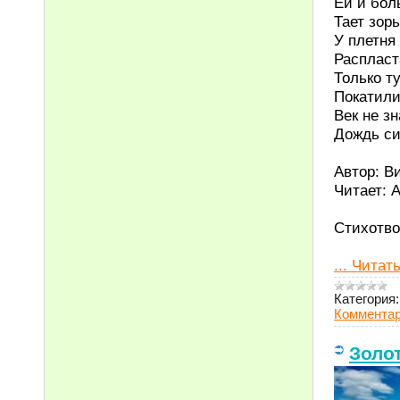
Ей и бол
Тает зорь
У плетня
Распласт
Только ту
Покатили
Век не зн
Дождь си
Автор: В
Читает: 
Стихотв
...
Читать
Категория:
Комментар
Золот