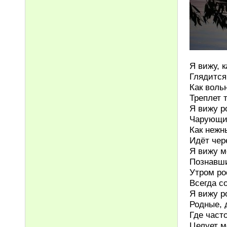
Я вижу, к
Глядится
Как воль
Треплет 
Я вижу р
Чарующи
Как нежн
Идёт чере
Я вижу м
Познавши
Утром ро
Всегда со
Я вижу р
Родные, 
Где част
Целует м