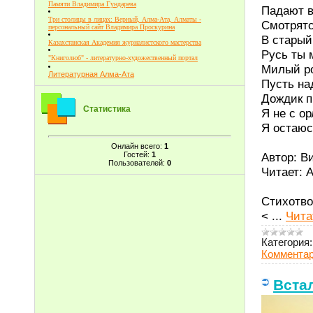
Памяти Владимира Гундарева
Падают в
Три столицы в лицах: Верный, Алма-Ата, Алматы -
Смотрятс
персональный сайт Владимира Проскурина
В старый
Казахстанская Академия журналистского мастерства
Русь ты 
"Книголюб" - литературно-художественный портал
Милый р
Литературная Алма-Ата
Пусть на
Дождик п
Статистика
Я не с о
Я остаюс
Онлайн всего:
1
Гостей:
1
Автор: В
Пользователей:
0
Читает: 
Стихотв
<
...
Чита
Категория:
Комментар
Встал