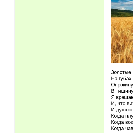
Золотые 
На губах
Опрокину
В тишину
Я враща
И, что ви
И душою 
Когда пл
Когда во
Когда чав