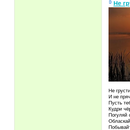
Не гр
Не груст
И не пряч
Пусть те
Кудри чё
Погуляй 
Обласкай
Побывайт