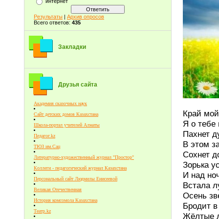
интернет
Результаты
|
Архив опросов
Всего ответов:
435
Закладки
Друзья сайта
Академия сказочных наук
Край мой
Сайт детских домов Казахстана
Я о тебе
Школа-портал учителей Алматы
Пахнет д
Педагог.kz
В этом з
ТЮЗ им.Сац
Сохнет д
Литературно-художественный журнал "Простор"
Зорька у
Коллеги - педагогический журнал Казахстана
И над но
Персональный сайт Людмилы Енисеевой
Встала л
Великая Отечественная
Осень зв
История комсомола Казахстана
Бродит в
Театр.kz
Жёлтые 