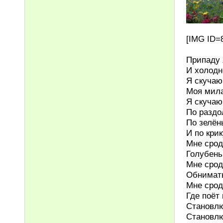
[IMG ID=
Припаду 
И холодн
Я скучаю
Моя мила
Я скучаю
По раздо
По зелё
И по кри
Мне срод
Голубень
Мне срод
Обнимать
Мне срод
Где поёт 
Становлю
Становлю