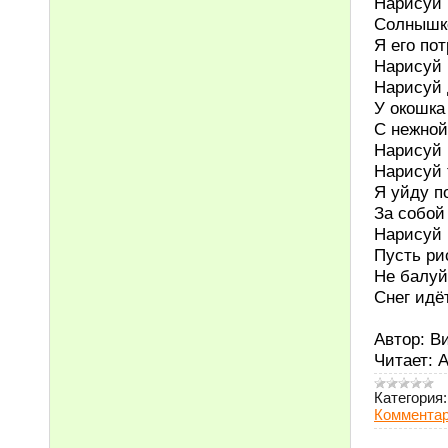
Нарисуй 
Солнышко
Я его по
Нарисуй 
Нарисуй 
У окошка
С нежно
Нарисуй 
Нарисуй 
Я уйду по
За собой
Нарисуй 
Пусть ри
Не балуй
Снег идё
Автор: В
Читает: 
Категория:
Комментар