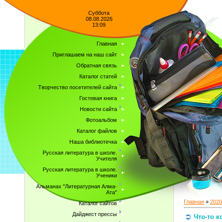
Суббота
08.08.2026
13:09
Главная
Приглашаем на наш сайт
Обратная связь
Каталог статей
Творчество посетителей сайта
Гостевая книга
Новости сайта
Фотоальбом
Каталог файлов
Наша библиотечка
Русская литература в школе.
Учителя
Русская литература в школе.
Ученики
Альманах "Литературная Алма-
Ата"
Главная
»
2020
Каталог сайтов
Дайджест прессы
Что-то к