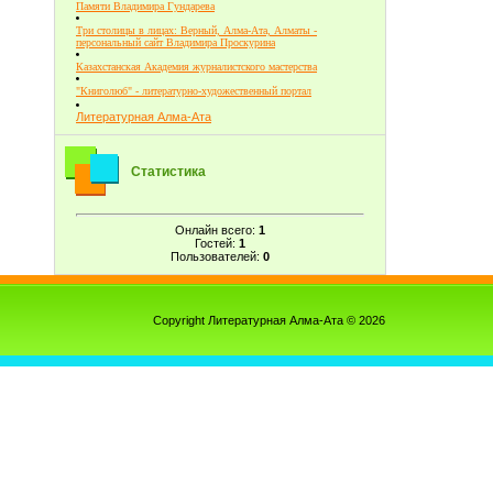
Памяти Владимира Гундарева
Три столицы в лицах: Верный, Алма-Ата, Алматы -
персональный сайт Владимира Проскурина
Казахстанская Академия журналистского мастерства
"Книголюб" - литературно-художественный портал
Литературная Алма-Ата
Статистика
Онлайн всего:
1
Гостей:
1
Пользователей:
0
Copyright Литературная Алма-Ата © 2026