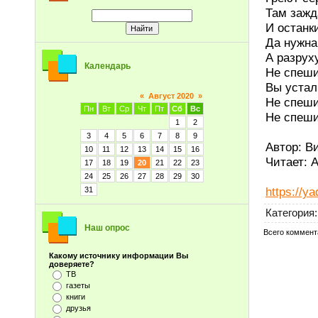
Там зажд
И останк
Да нужна
А разруху
Календарь
Не спеши
Вы устал
«
Август 2020
»
Не спеши
Пн
Вт
Ср
Чт
Пт
Сб
Вс
Не спеши
1
2
3
4
5
6
7
8
9
Автор: В
10
11
12
13
14
15
16
Читает: 
17
18
19
20
21
22
23
24
25
26
27
28
29
30
https://y
31
Категория
:
Наш опрос
Всего коммент
Какому источнику информации Вы
доверяете?
ТВ
газеты
книги
друзья