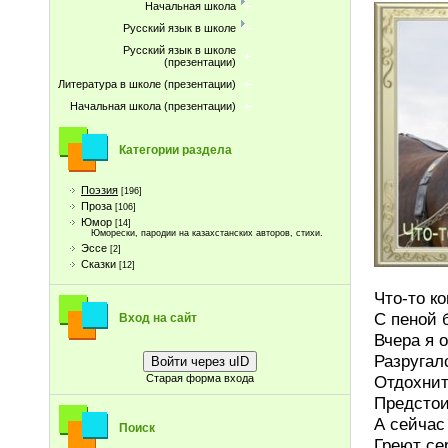
Начальная школа
Русский язык в школе
Русский язык в школе
(презентации)
Литература в школе (презентации)
Начальная школа (презентации)
Категории раздела
Поэзия
[196]
Проза
[106]
Юмор
[14]
Юморески, пародии на казахстанских авторов, стихи.
Эссе
[2]
Сказки
[12]
Что-то к
С пеной 
Вход на сайт
Вчера я 
Разругалс
Войти через uID
Отдохнит
Старая форма входа
Предстои
А сейчас
Поиск
Греют се