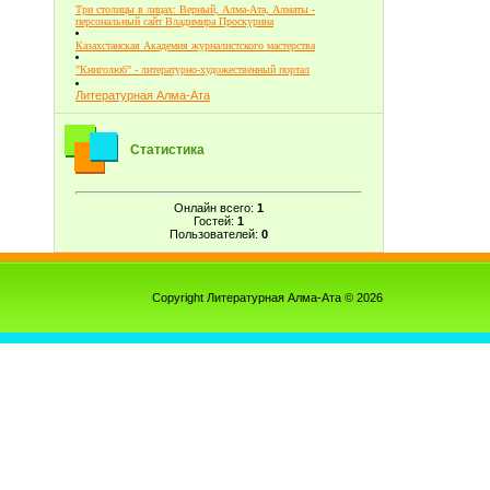
Три столицы в лицах: Верный, Алма-Ата, Алматы -
персональный сайт Владимира Проскурина
Казахстанская Академия журналистского мастерства
"Книголюб" - литературно-художественный портал
Литературная Алма-Ата
Статистика
Онлайн всего:
1
Гостей:
1
Пользователей:
0
Copyright Литературная Алма-Ата © 2026