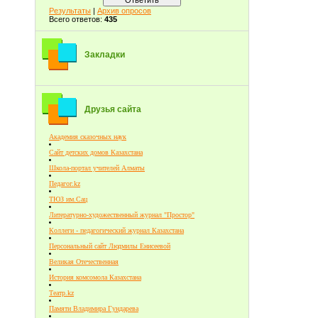
Результаты
|
Архив опросов
Всего ответов:
435
Закладки
Друзья сайта
Академия сказочных наук
Сайт детских домов Казахстана
Школа-портал учителей Алматы
Педагог.kz
ТЮЗ им.Сац
Литературно-художественный журнал "Простор"
Коллеги - педагогический журнал Казахстана
Персональный сайт Людмилы Енисеевой
Великая Отечественная
История комсомола Казахстана
Театр.kz
Памяти Владимира Гундарева