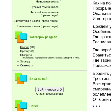
Начальная школа
Как на п
Русский язык в школе
Прозраче
Опальный
Русский язык в школе
(презентации)
И ветер 
Литература в школе (презентации)
Дождем у
Начальная школа (презентации)
Особняко
Где крас
Категории раздела
Расписан
Поэзия
[196]
Где воро
Проза
[106]
Бранитьс
Юмор
[14]
Юморески, пародии на казахстанских авторов, стихи.
Где звон
Эссе
[2]
Пейзажа
Сказки
[12]
Бродить 
Трястись
Вход на сайт
Восторж
смиренн
Войти через uID
ослепле
Старая форма входа
От боли 
Поиск
* * *