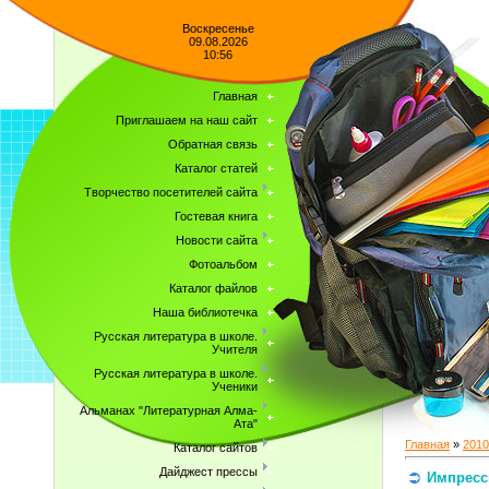
Воскресенье
09.08.2026
10:56
Главная
Приглашаем на наш сайт
Обратная связь
Каталог статей
Творчество посетителей сайта
Гостевая книга
Новости сайта
Фотоальбом
Каталог файлов
Наша библиотечка
Русская литература в школе.
Учителя
Русская литература в школе.
Ученики
Альманах "Литературная Алма-
Ата"
Главная
»
2010
Каталог сайтов
Дайджест прессы
Импресс