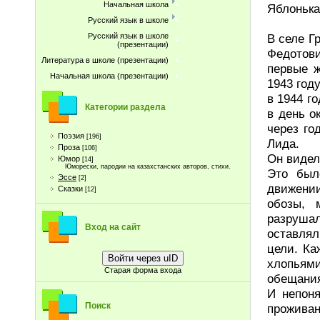
Начальная школа
Яблонька
Русский язык в школе
В селе Г
Русский язык в школе
(презентации)
Федотов
Литература в школе (презентации)
первые ж
Начальная школа (презентации)
1943 год
в 1944 г
Категории раздела
в день о
через го
Поэзия
[196]
Лида.
Проза
[106]
Он видел
Юмор
[14]
Юморески, пародии на казахстанских авторов, стихи.
Это был
Эссе
[2]
движени
Сказки
[12]
обозы, 
разруша
Вход на сайт
оставля
цели. Ка
Войти через uID
хлопьям
Старая форма входа
обещания
И непоня
Поиск
проживан