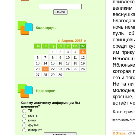
привлекл
великим
веснуш
благодар
ночь нем
Календарь
пуль об
свинцов
«
Апрель 2015
»
среди ку
Пн
Вт
Ср
Чт
Пт
Сб
Вс
им прику
1
2
3
4
5
Небольша
6
7
8
9
10
11
12
13
14
15
16
17
18
19
Яблоньке
20
21
22
23
24
25
26
которая 
27
28
29
30
его и то
Не та ли
молодые,
Наш опрос
красные,
встаёт ч
Какому источнику информации Вы
доверяете?
ТВ
Категория
:
газеты
Всего коммент
книги
друзья
интернет
2
Этери
(24.0