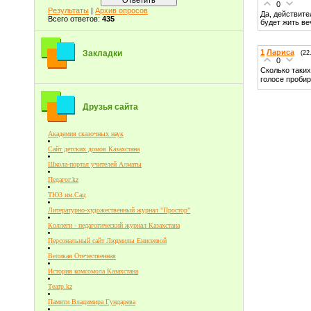
0
Результаты
|
Архив опросов
Да, действите
Всего ответов:
435
будет жить ве
1
Лариса
Закладки
(22
0
Сколько таких
голосе пробир
Друзья сайта
Академия сказочных наук
Сайт детских домов Казахстана
Школа-портал учителей Алматы
Педагог.kz
ТЮЗ им.Сац
Литературно-художественный журнал "Простор"
Коллеги - педагогический журнал Казахстана
Персональный сайт Людмилы Енисеевой
Великая Отечественная
История комсомола Казахстана
Театр.kz
Памяти Владимира Гундарева