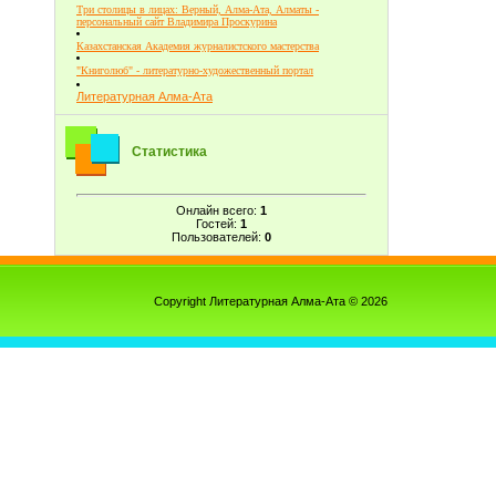
Три столицы в лицах: Верный, Алма-Ата, Алматы -
персональный сайт Владимира Проскурина
Казахстанская Академия журналистского мастерства
"Книголюб" - литературно-художественный портал
Литературная Алма-Ата
Статистика
Онлайн всего:
1
Гостей:
1
Пользователей:
0
Copyright Литературная Алма-Ата © 2026