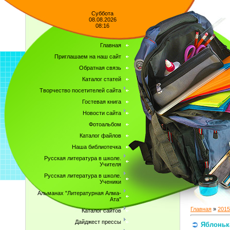
Суббота
08.08.2026
08:16
Главная
Приглашаем на наш сайт
Обратная связь
Каталог статей
Творчество посетителей сайта
Гостевая книга
Новости сайта
Фотоальбом
Каталог файлов
Наша библиотечка
Русская литература в школе.
Учителя
Русская литература в школе.
Ученики
Альманах "Литературная Алма-
Ата"
Главная
»
2015
Каталог сайтов
Дайджест прессы
Яблоньк