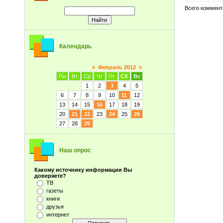
Всего коммент
Календарь
«
Февраль 2012
»
Пн
Вт
Ср
Чт
Пт
Сб
Вс
1
2
3
4
5
6
7
8
9
10
11
12
13
14
15
16
17
18
19
20
21
22
23
24
25
26
27
28
29
Наш опрос
Какому источнику информации Вы
доверяете?
ТВ
газеты
книги
друзья
интернет