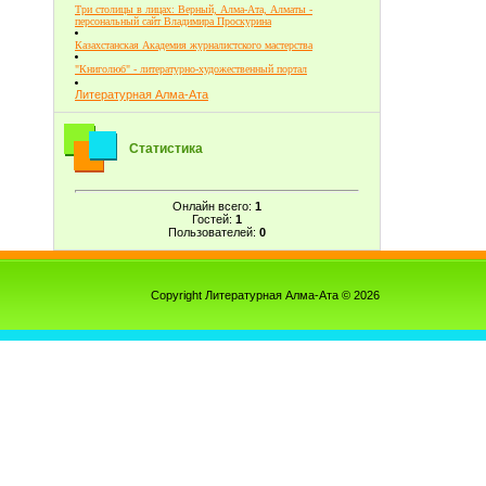
Три столицы в лицах: Верный, Алма-Ата, Алматы -
персональный сайт Владимира Проскурина
Казахстанская Академия журналистского мастерства
"Книголюб" - литературно-художественный портал
Литературная Алма-Ата
Статистика
Онлайн всего:
1
Гостей:
1
Пользователей:
0
Copyright Литературная Алма-Ата © 2026