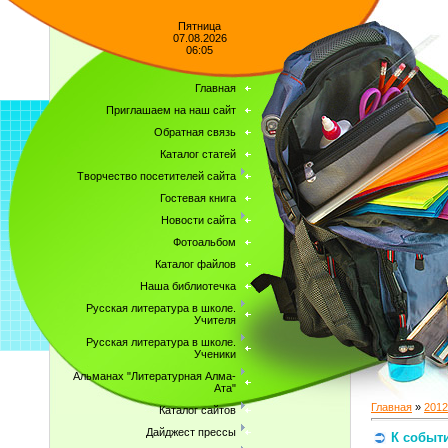
Пятница
07.08.2026
06:05
Главная
Приглашаем на наш сайт
Обратная связь
Каталог статей
Творчество посетителей сайта
Гостевая книга
Новости сайта
Фотоальбом
Каталог файлов
Наша библиотечка
Русская литература в школе.
Учителя
Русская литература в школе.
Ученики
Альманах "Литературная Алма-
Ата"
Главная
»
2012
Каталог сайтов
Дайджест прессы
К событи