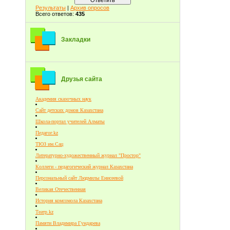
Результаты
|
Архив опросов
Всего ответов:
435
Закладки
Друзья сайта
Академия сказочных наук
Сайт детских домов Казахстана
Школа-портал учителей Алматы
Педагог.kz
ТЮЗ им.Сац
Литературно-художественный журнал "Простор"
Коллеги - педагогический журнал Казахстана
Персональный сайт Людмилы Енисеевой
Великая Отечественная
История комсомола Казахстана
Театр.kz
Памяти Владимира Гундарева