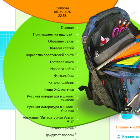
Суббота
08.08.2026
22:58
Главная
Приглашаем на наш сайт
Обратная связь
Каталог статей
Творчество посетителей сайта
Гостевая книга
Новости сайта
Фотоальбом
Каталог файлов
Наша библиотечка
Русская литература в школе.
Учителя
Русская литература в школе.
Ученики
Альманах "Литературная Алма-
Ата"
Главная
»
2009
Каталог сайтов
Дайджест прессы
Казахста