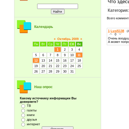
Что здес
Категория
:
Всего коммент
Календарь
1
Lusi5138
(
0
Очень воодуш
«
Октябрь 2009
»
А может попро
Пн
Вт
Ср
Чт
Пт
Сб
Вс
1
2
3
4
5
6
7
8
9
10
11
12
13
14
15
16
17
18
19
20
21
22
23
24
25
26
27
28
29
30
31
Наш опрос
Какому источнику информации Вы
доверяете?
ТВ
газеты
книги
друзья
интернет