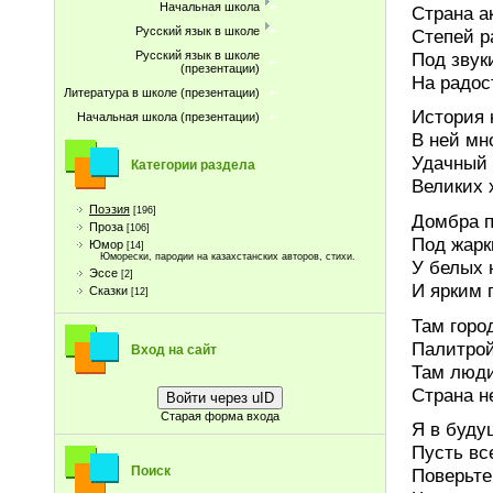
Начальная школа
Страна а
Русский язык в школе
Степей р
Под звук
Русский язык в школе
(презентации)
На радос
Литература в школе (презентации)
История 
Начальная школа (презентации)
В ней мн
Удачный 
Категории раздела
Великих 
Поэзия
[196]
Домбра п
Проза
[106]
Под жарк
Юмор
[14]
Юморески, пародии на казахстанских авторов, стихи.
У белых 
Эссе
[2]
И ярким 
Сказки
[12]
Там горо
Палитрой
Вход на сайт
Там люди
Страна н
Войти через uID
Старая форма входа
Я в буду
Пусть вс
Поиск
Поверьте