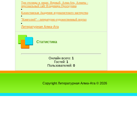
Три столицы в лицах: Верный, Алма-Ата, Алматы -
персональный сайт Владимира Проскурина
Казахстанская Академия журналистского мастерства
"Книголюб" - литературно-художественный портал
Литературная Алма-Ата
Статистика
Онлайн всего:
1
Гостей:
1
Пользователей:
0
Copyright Литературная Алма-Ата © 2026