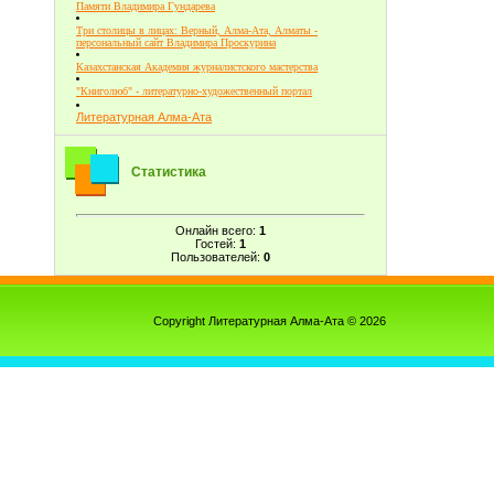
Памяти Владимира Гундарева
Три столицы в лицах: Верный, Алма-Ата, Алматы -
персональный сайт Владимира Проскурина
Казахстанская Академия журналистского мастерства
"Книголюб" - литературно-художественный портал
Литературная Алма-Ата
Статистика
Онлайн всего:
1
Гостей:
1
Пользователей:
0
Copyright Литературная Алма-Ата © 2026