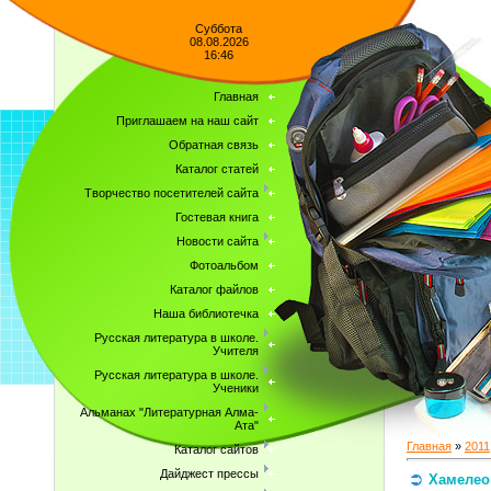
Суббота
08.08.2026
16:46
Главная
Приглашаем на наш сайт
Обратная связь
Каталог статей
Творчество посетителей сайта
Гостевая книга
Новости сайта
Фотоальбом
Каталог файлов
Наша библиотечка
Русская литература в школе.
Учителя
Русская литература в школе.
Ученики
Альманах "Литературная Алма-
Ата"
Главная
»
2011
Каталог сайтов
Дайджест прессы
Хамелео