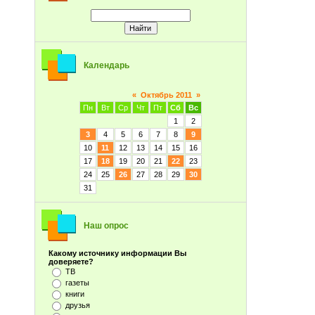
Календарь
«
Октябрь 2011
»
Пн
Вт
Ср
Чт
Пт
Сб
Вс
1
2
3
4
5
6
7
8
9
10
11
12
13
14
15
16
17
18
19
20
21
22
23
24
25
26
27
28
29
30
31
Наш опрос
Какому источнику информации Вы
доверяете?
ТВ
газеты
книги
друзья