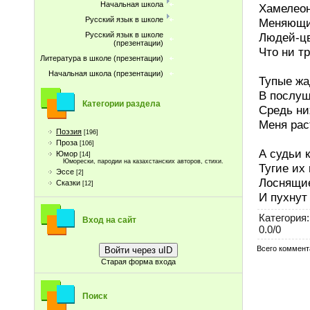
Начальная школа
Хамелеон
Русский язык в школе
Меняющих
Людей-цв
Русский язык в школе
(презентации)
Что ни тр
Литература в школе (презентации)
Начальная школа (презентации)
Тупые жа
В послуш
Категории раздела
Средь ни
Меня рас
Поэзия
[196]
Проза
[106]
А судьи 
Юмор
[14]
Юморески, пародии на казахстанских авторов, стихи.
Тугие их
Эссе
[2]
Лоснящие
Сказки
[12]
И пухнут
Категория
:
Вход на сайт
0.0
/
0
Всего коммент
Войти через uID
Старая форма входа
Поиск