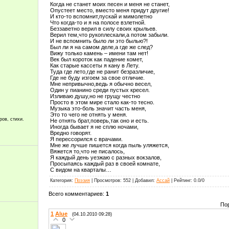
Когда не станет моих песен и меня не станет,
Опустеет место, вместо меня придут другие!
И кто-то вспомнит,пускай и мимолетно
Что когда-то и я на полосе взлетной.
Беззаветно верил в силу своих крыльев.
Верил тем,что рукоплескали,а потом забыли.
И не вспомнить было ли это былью?!
Был ли я на самом деле,а где же след?
Вижу только камень – имени там нет!
Век был короток как падение комет,
Как старые кассеты я кану в Лету.
Туда где лето,где не ранит безразличие,
Где не буду изгоем за свое отличие.
Мне непривычно,ведь я обычно весел,
Один у пианино среди пустых кресел.
Изливаю душу,но не грущу честно
Просто в этом мире стало как-то тесно.
Музыка это-боль значит часть меня,
Это то чего не отнять у меня.
ров, стихи.
Не отнять брат,поверь,так оно и есть.
Иногда бывает я не сплю ночами,
Вредно говорят.
Я перессорился с врачами.
Мне же лучше пишется когда пыль уляжется,
Вяжется то,что не писалось,
Я каждый день уезжаю с разных вокзалов,
Просыпаясь каждый раз в своей комнате,
С видом на кварталы…
Категория
:
Поэзия
|
Просмотров
:
552
|
Добавил
:
Ассай
|
Рейтинг
:
0.0
/
0
Всего комментариев
:
1
По
1
Alue
(04.10.2010 09:28)
0