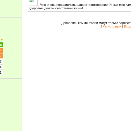
Мне очень понравилось ваше стихотворение. И. как мне каже
здоровья, долгой счастливой жизни!
Добавлять комментарии могут только зарегис
[
Регистрация
|
Вхо
»
с
3
0
7
4
1