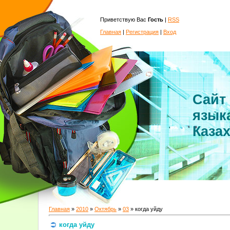
Приветствую Вас
Гость
|
RSS
Главная
|
Регистрация
|
Вход
Сайт
язык
Каза
Главная
»
2010
»
Октябрь
»
03
» когда уйду
когда уйду