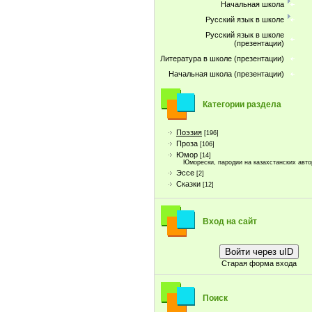
Начальная школа
Русский язык в школе
Русский язык в школе
(презентации)
Литература в школе (презентации)
Начальная школа (презентации)
Категории раздела
Поэзия
[196]
Проза
[106]
Юмор
[14]
Юморески, пародии на казахстанских авто
Эссе
[2]
Сказки
[12]
Вход на сайт
Войти через uID
Старая форма входа
Поиск