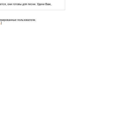
тся, они готовы для песни. Удачи Вам,
трированные пользователи.
д
]