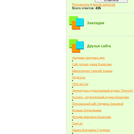
Результаты
|
Архив опросов
Всего ответов:
435
Закладки
Друзья сайта
Академия сказочных наук
Сайт детских домов Казахстана
Школа-портал учителей Алматы
Педагог.kz
ТЮЗ им.Сац
Литературно-художественный журнал "Простор"
Коллеги - педагогический журнал Казахстана
Персональный сайт Людмилы Енисеевой
Великая Отечественная
История комсомола Казахстана
Театр.kz
Памяти Владимира Гундарева