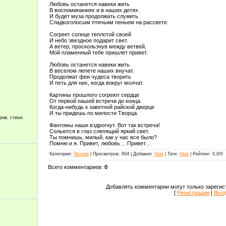
Любовь останется навеки жить
В воспоминаниях и в наших детях.
И будет муза продолжать служить
Сладкоголосым птичьим пеньем на рассвете.
Согреет солнце теплотой своей
И небо звездное подарит свет.
А ветер, проскользнув между ветвей,
Мой пламенный тебе пришлет привет.
Любовь останется навеки жить
В веселом лепете наших внучат.
Продолжат феи чудеса творить
И петь для них, когда вокруг молчат.
Картины прошлого согреют сердце
От первой нашей встречи до конца.
Когда-нибудь к заветной райской дверце
И ты придешь по милости Творца.
ров, стихи.
Фантомы наши вздрогнут. Вот так встреча!
Сольются в глаз слепящий яркий свет.
Ты помнишь, милый, как у нас все было?
Помню и я. Привет, любовь… Привет…
Категория
:
Поэзия
|
Просмотров
:
604
|
Добавил
:
Alue
|
Теги
:
Alue
|
Рейтинг
:
0.0
/
0
Всего комментариев
:
0
Добавлять комментарии могут только зарегис
[
Регистрация
|
Вхо