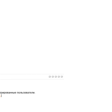
трированные пользователи.
д
]