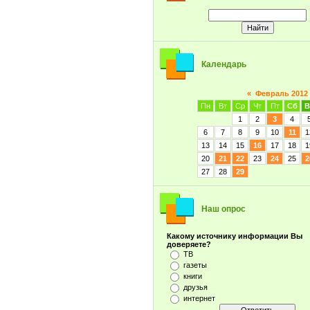
Календарь
«
Февраль 2012
Пн
Вт
Ср
Чт
Пт
Сб
В
1
2
3
4
6
7
8
9
10
11
1
13
14
15
16
17
18
1
20
21
22
23
24
25
2
27
28
29
Наш опрос
Какому источнику информации Вы
доверяете?
ТВ
газеты
книги
друзья
интернет