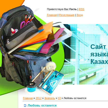
Приветствую Вас
Гость
|
RSS
Главная
|
Регистрация
|
Вход
Сайт
язык
Каза
Главная
»
2012
»
Февраль
»
03
» Любовь останется
Любовь останется