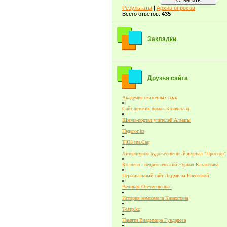
Результаты
|
Архив опросов
Всего ответов:
435
Закладки
Друзья сайта
Академия сказочных наук
Сайт детских домов Казахстана
Школа-портал учителей Алматы
Педагог.kz
ТЮЗ им.Сац
Литературно-художественный журнал "Простор"
Коллеги - педагогический журнал Казахстана
Персональный сайт Людмилы Енисеевой
Великая Отечественная
История комсомола Казахстана
Театр.kz
Памяти Владимира Гундарева