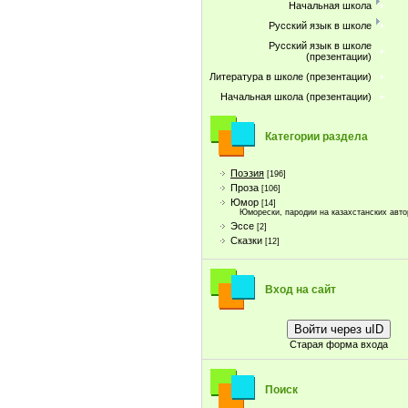
Начальная школа
Русский язык в школе
Русский язык в школе
(презентации)
Литература в школе (презентации)
Начальная школа (презентации)
Категории раздела
Поэзия
[196]
Проза
[106]
Юмор
[14]
Юморески, пародии на казахстанских авто
Эссе
[2]
Сказки
[12]
Вход на сайт
Войти через uID
Старая форма входа
Поиск