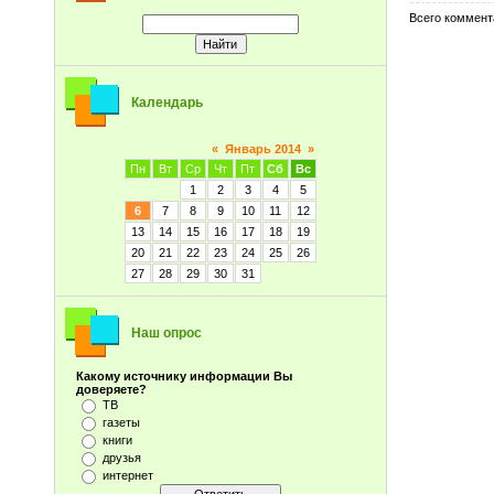
Всего коммент
Календарь
«
Январь 2014
»
Пн
Вт
Ср
Чт
Пт
Сб
Вс
1
2
3
4
5
6
7
8
9
10
11
12
13
14
15
16
17
18
19
20
21
22
23
24
25
26
27
28
29
30
31
Наш опрос
Какому источнику информации Вы
доверяете?
ТВ
газеты
книги
друзья
интернет