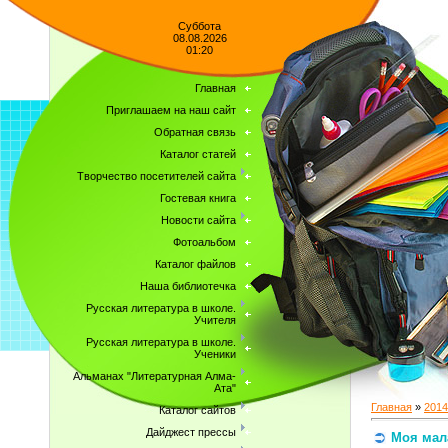
Суббота
08.08.2026
01:20
Главная
Приглашаем на наш сайт
Обратная связь
Каталог статей
Творчество посетителей сайта
Гостевая книга
Новости сайта
Фотоальбом
Каталог файлов
Наша библиотечка
Русская литература в школе.
Учителя
Русская литература в школе.
Ученики
Альманах "Литературная Алма-
Ата"
Главная
»
2014
Каталог сайтов
Дайджест прессы
Моя мал