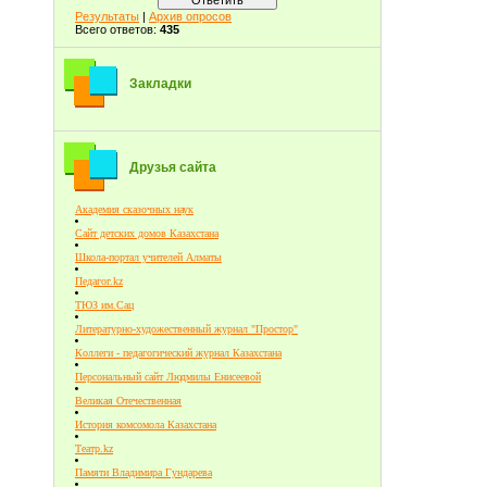
Результаты
|
Архив опросов
Всего ответов:
435
Закладки
Друзья сайта
Академия сказочных наук
Сайт детских домов Казахстана
Школа-портал учителей Алматы
Педагог.kz
ТЮЗ им.Сац
Литературно-художественный журнал "Простор"
Коллеги - педагогический журнал Казахстана
Персональный сайт Людмилы Енисеевой
Великая Отечественная
История комсомола Казахстана
Театр.kz
Памяти Владимира Гундарева