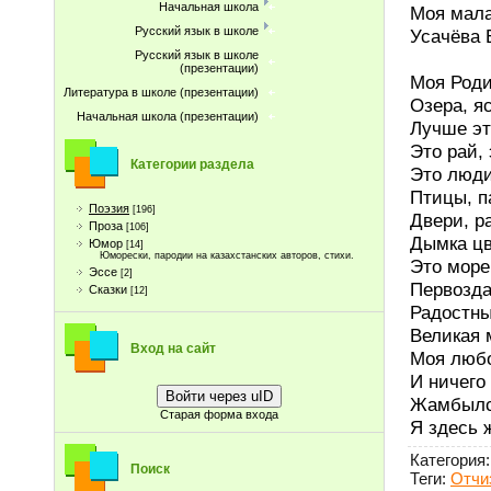
Начальная школа
Моя мала
Русский язык в школе
Усачёва 
Русский язык в школе
(презентации)
Моя Роди
Литература в школе (презентации)
Озера, я
Начальная школа (презентации)
Лучше эт
Это рай, 
Категории раздела
Это люди
Птицы, п
Поэзия
[196]
Двери, р
Проза
[106]
Дымка цв
Юмор
[14]
Юморески, пародии на казахстанских авторов, стихи.
Это море
Эссе
[2]
Первозда
Сказки
[12]
Радостны
Великая 
Вход на сайт
Моя любо
И ничего
Войти через uID
Жамбылск
Старая форма входа
Я здесь 
Категория
:
Поиск
Теги
:
Отчи