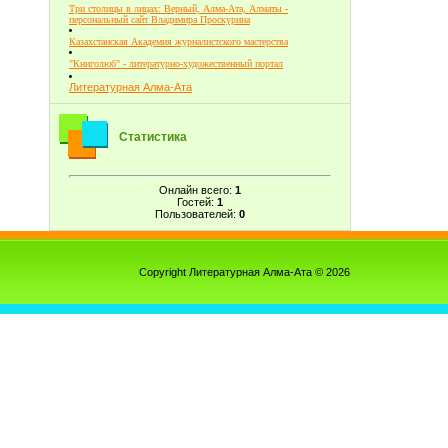
Три столицы в лицах: Верный, Алма-Ата, Алматы -
персональный сайт Владимира Проскурина
Казахстанская Академия журналистского мастерства
"Книголюб" - литературно-художественный портал
Литературная Алма-Ата
Статистика
Онлайн всего:
1
Гостей:
1
Пользователей:
0
Copyright Литературная Алма-Ата © 2026