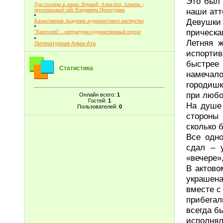
Это был 
Три столицы в лицах: Верный, Алма-Ата, Алматы -
наши атт
персональный сайт Владимира Проскурина
Девушки
Казахстанская Академия журналистского мастерства
прическа
"Книголюб" - литературно-художественный портал
Летняя 
Литературная Алма-Ата
испорти
быстрее
Статистика
намечал
городишк
при любо
Онлайн всего:
1
Гостей:
1
На душе 
Пользователей:
0
стороны 
сколько 
Все одно
сдал – 
«вечере»
В актово
украшен
вместе с
прибегал
всегда б
исполнял