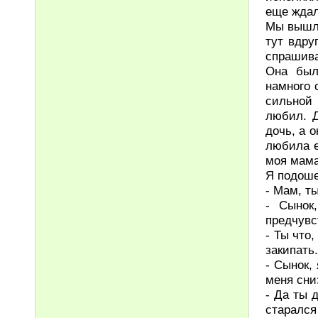
еще ждал
Мы вышли
тут вдру
спрашива
Она был
намного 
сильной
любил. Д
дочь, а 
любила е
моя мама
Я подошел
- Мам, т
- Сынок
предчувс
- Ты что
закипать.
- Сынок,
меня сни
- Да ты 
старался