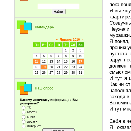
пока поня
Я вытяну
квартире
Созвучны
Календарь
Неужели
мурашки.
«
Январь 2010
»
Я понял,
Пн
Вт
Ср
Чт
Пт
Сб
Вс
проникну
1
2
3
пустота 
4
5
6
7
8
9
10
вдруг по
11
12
13
14
15
16
17
должен 
18
19
20
21
22
23
24
смыслом,
25
26
27
28
29
30
31
И тут я 
Как ни с
Наш опрос
наполнял
заходя в
Какому источнику информации Вы
Вспомина
доверяете?
ТВ
И тут мне
газеты
книги
Себя в ч
друзья
интернет
Я оказа