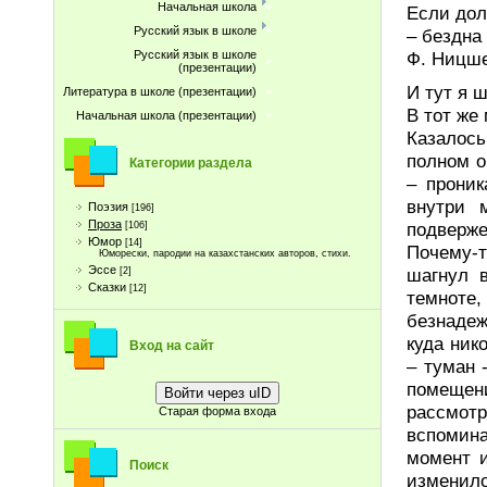
Начальная школа
Если дол
Русский язык в школе
– бездна
Ф. Ницш
Русский язык в школе
(презентации)
И тут я ш
Литература в школе (презентации)
В тот же
Начальная школа (презентации)
Казалось
полном о
Категории раздела
– проник
внутри 
Поэзия
[196]
Проза
подверже
[106]
Юмор
[14]
Почему-т
Юморески, пародии на казахстанских авторов, стихи.
Эссе
шагнул в
[2]
Сказки
[12]
темноте,
безнадеж
куда ник
Вход на сайт
– туман 
помещени
Войти через uID
рассмот
Старая форма входа
вспомина
момент и
Поиск
изменило