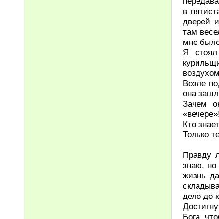
передава
в пятист
дверей и
там весел
мне было
Я стоял
куриль
воздухом
Возле по
она зашл
Зачем о
«вечере»
Кто знает
Только т
Правду л
знаю, но
жизнь да
складыва
дело до 
Достигн
Бога, что