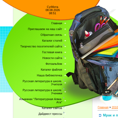
Суббота
08.08.2026
08:51
Главная
Приглашаем на наш сайт
Обратная связь
Каталог статей
Творчество посетителей сайта
Гостевая книга
Новости сайта
Фотоальбом
Каталог файлов
Наша библиотечка
Русская литература в школе.
Учителя
Русская литература в школе.
Ученики
Альманах "Литературная Алма-
Ата"
Главная
»
2010
Каталог сайтов
Дайджест прессы
Мрак и п