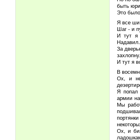
быть юри
Это было
Я все ши
Шаг - и п
И тут я
Надавил.
За дверь
захлопну
И тут я 
В восемн
Ох, и н
дезертир
Я попал
армии на
Мы рабо
подшива
портянки
некоторы
Ох, и би
ладошкам