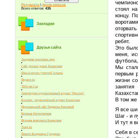
чемпионо
Результаты
|
Архив опросов
стоял н
Всего ответов:
435
концу. П
воротам
Закладки
оторват
спортивн
ребят.
Это было
Друзья сайта
меня, ис
Академия сказочных наук
футбола,
Мы стал
Сайт детских домов Казахстана
первым р
Школа-портал учителей Алматы
жизни со
Педагог.kz
занятия
ТЮЗ им.Сац
Казахста
Литературно-художественный журнал "Простор"
В том же
Коллеги - педагогический журнал Казахстана
Персональный сайт Людмилы Енисеевой
Я все ши
Великая Отечественная
Шаг - и п
История комсомола Казахстана
И тут я 
Театр.kz
Себя в с
Памяти Владимира Гундарева