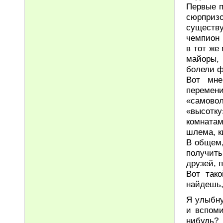
Первые п
сюрприз
существ
чемпион 
в тот же
майоры,
болели ф
Вот мне
перемен
«самовол
«высотк
комнатам
шлема, к
В общем,
получит
друзей, 
Вот так
найдешь,
Я улыбну
и вспоми
нибудь?