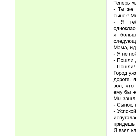
Теперь «
- Ты же 
сынок! Мн
- Я теб
одноклас
я больш
следующи
Мама, ид
- Я не по
- Пошли 
- Пошли!
Город уж
дороге, 
зол, что
ему бы н
Мы зашли
- Сынок, 
- Успоко
испугал
придешь 
Я взял к