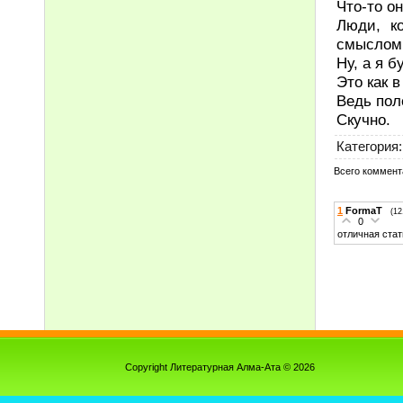
Что-то о
Люди, к
смыслом 
Ну, а я б
Это как в
Ведь пол
Скучно.
Категория
:
Всего коммент
1
FormaT
(12
0
отличная ста
Copyright Литературная Алма-Ата © 2026