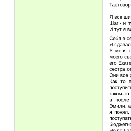
Так гово
Я все ши
Шаг - и п
И тут я 
Себя в с
Я сдавал
У меня 
моего св
его Екат
сестра о
Они все 
Как то 
поступит
каком-то
а после
Эмили, а
я понял,
поступа
бюджетно
Но по ба