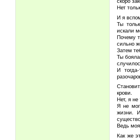
скоро за
Нет толь
И я вспо
Ты толь
искали м
Почему т
сильно ж
Затем те
Ты бояла
случилос
И тогда
разочаро
Становит
крови.
Нет, я н
Я не мог
жизни. 
существо
Ведь моя
Как же э