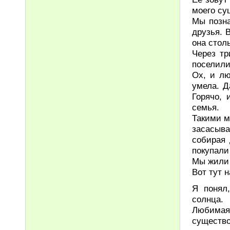
моего су
Мы позна
друзья. 
она стол
Через тр
поселили
Ох, и лю
умела. Д
Горячо, 
семья.
Такими м
засасыва
собирая 
покупали
Мы жили 
Вот тут 
Я понял,
солнца.
Любимая
существо