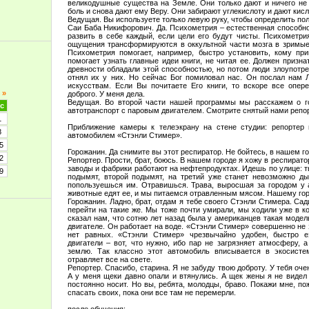
великодушные существа на Земле. Они только дают и ничего не 
боль и снова дают ему Веру. Они забирают углекислоту и дают кисл
Ведущая. Вы используете только левую руку, чтобы определить по
Саи Баба Никифорович. Да. Психометрия – естественная способно
развить в себе каждый, если цели его будут чисты. Психометри
ощущения трансформируются в оккультной части мозга в зримые 
Психометрия помогает, например, быстро установить, кому пр
помогает узнать главные идеи книги, не читая ее. Должен призна
древности обладали этой способностью, но потом люди злоупотр
отнял их у них. Но сейчас Бог помиловал нас. Он послал нам 
искусствам. Если Вы почитаете Его книги, то вскоре все опер
»
доброго. У меня дела.
Ведущая. Во второй части нашей программы мы расскажем о го
с
автотранспорт с паровым двигателем. Смотрите снятый нами репо
1
Приближение камеры к телеэкрану на стене студии: репортер 
8
автомобилем «Стэнли Стимер».
5
Горожанин. Да снимите вы этот респиратор. Не бойтесь, в нашем г
2
Репортер. Прости, брат, боюсь. В нашем городе я хожу в респиратор
заводы и фабрики работают на нефтепродуктах. Идешь по улице: т
9
подымят, второй подымят, на третий уже станет невозможно ды
попользуешься им. Отравишься. Трава, выросшая за городом у а
животные едят ее, и мы питаемся отравленным мясом. Нашему горо
Горожанин. Ладно, брат, отдам я тебе своего Стэнли Стимера. Са
перейти на такие же. Мы тоже почти умирали, мы ходили уже в 
сказал нам, что сотню лет назад была у американцев такая модел
двигателе. Он работает на воде. «Стэнли Стимер» совершенно не з
нет равных. «Стэнли Стимер» чрезвычайно удобен, быстро е
двигатели – вот, что нужно, ибо пар не загрязняет атмосферу,
землю. Так классно этот автомобиль вписывается в экосисте
отравляет все на свете.
Репортер. Спасибо, старина. Я не забуду твою доброту. У тебя оч
А у меня щеки давно опали и втянулись. А щек жены я не видел 
постоянно носит. Но вы, ребята, молодцы, браво. Покажи мне, по
спасать своих, пока они все там не перемерли.
после обучения: