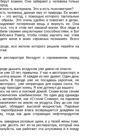
берут взамен. Они забирают у человека только
ород.
лезность материала. Это и есть психометрия?
сть человека, данная ему от природы. Ее может
я – это метод, с помощью которого тактильные
образы. Это очень удобно и помогает в делах.
инадлежит потерянная вещь и вернуть ее. Она
ться, что в этом нет никакой магии. Все люди в
ебили своими оккультными способностями, и Бог
Лобсанга Рампу, чтобы снова научить нас этим
едите меня в моих скромных познаниях. Всего
роде, все жители которого решили перейти на
ртаж.
в респираторе беседует с горожанином перед
ороде дышать воздухом уже давно не опасно.
е уже 10 лет, привычка. У нас и автотранспорт, и
ысяча машин. И каждая из них дымит. Один день
шать. В городе уже не посадишь укропчик, не
втотрасс, уже непригодна для корма скота. Но
ду приходит конец. Я еле дотянул до вашего.
дись на него и поезжай домой. Скажи всем своим
космических комбинезонах. Но один дед однажды
ь автомобиля, как «Стэнли Стимер», на паровом
агрязняет ни земли, ни воздуха. Ему до сих пор
здит, обладает высокой мощностью. Паровые
 а парообразная влага возвращается дождями на
му, тогда как дым сгорающих нефтепродуктов
ень завидные розовые щеки, и у твоей жены тоже.
уже десять лет из-за респиратора, который она
жалуйста, как работает эта штуковина и я поеду