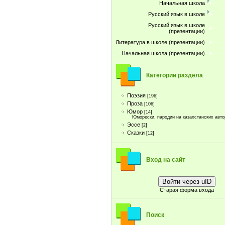
Начальная школа
Русский язык в школе
Русский язык в школе
(презентации)
Литература в школе (презентации)
Начальная школа (презентации)
Категории раздела
Поэзия
[196]
Проза
[106]
Юмор
[14]
Юморески, пародии на казахстанских авто
Эссе
[2]
Сказки
[12]
Вход на сайт
Войти через uID
Старая форма входа
Поиск