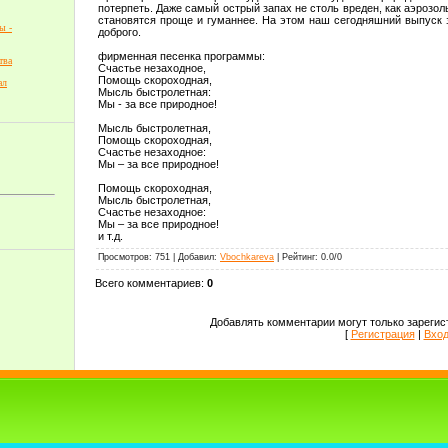
потерпеть. Даже самый острый запах не столь вреден, как аэрозол
становятся проще и гуманнее. На этом наш сегодняшний выпуск 
ы -
доброго.
фирменная песенка программы:
тва
Счастье незаходное,
Помощь скороходная,
ал
Мысль быстролетная:
Мы - за все природное!
Мысль быстролетная,
Помощь скороходная,
Счастье незаходное:
Мы – за все природное!
Помощь скороходная,
Мысль быстролетная,
Счастье незаходное:
Мы – за все природное!
и т.д.
Просмотров
:
751
|
Добавил
:
Vbochkareva
|
Рейтинг
:
0.0
/
0
Всего комментариев
:
0
Добавлять комментарии могут только зарегис
[
Регистрация
|
Вхо