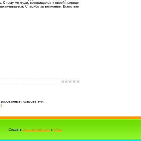
ь. К тому же люди, возвращаясь к своей природе,
заканчивается. Спасибо за внимание. Всего вам
трированные пользователи.
д
]
Создать
бесплатный сайт
с
uCoz