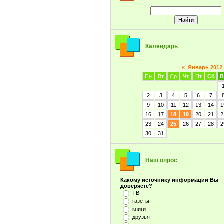
Календарь
«
Январь 2012
Пн
Вт
Ср
Чт
Пт
Сб
В
2
3
4
5
6
7
9
10
11
12
13
14
1
16
17
18
19
20
21
2
23
24
25
26
27
28
2
30
31
Наш опрос
Какому источнику информации Вы
доверяете?
ТВ
газеты
книги
друзья