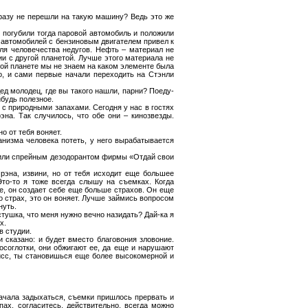
сразу не перешли на такую машину? Ведь это же
 погубили тогда паровой автомобиль и положили
 автомобилей с бензиновым двигателем привел к
ля человечества недугов. Нефть – материал не
и с другой планетой. Лучше этого материала не
 той планете мы не знаем на каком элементе была
о, и сами первые начали переходить на Стэнли
ед молодец, где вы такого нашли, парни? Поеду-
будь полезное.
с природными запахами. Сегодня у нас в гостях
на. Так случилось, что обе они – кинозвезды.
о от тебя воняет.
анизма человека потеть, у него вырабатывается
 или спрейным дезодорантом фирмы «Отдай свои
Ирэна, извини, но от тебя исходит еще большее
Это-то я тоже всегда слышу на съемках. Когда
ее, он создает себе еще больше страхов. Он еще
о страх, это он воняет. Лучше займись вопросом
нуть.
тушка, что меня нужно вечно назидать? Дай-ка я
х.
в студии.
и сказано: и будет вместо благовония зловоние.
осоглотки, они обжигают ее, да еще и нарушают
цисс, ты становишься еще более высокомерной и
начала задыхаться, съемки пришлось прервать и
ах, согласитесь, действительно, всегда можно