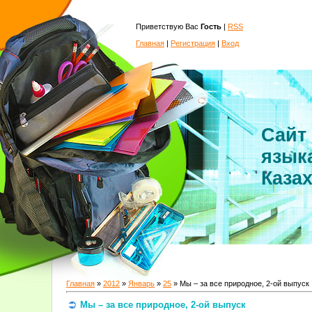
Приветствую Вас
Гость
|
RSS
Главная
|
Регистрация
|
Вход
Сайт
язык
Каза
Главная
»
2012
»
Январь
»
25
» Мы – за все природное, 2-ой выпуск
Мы – за все природное, 2-ой выпуск