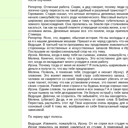
Репортер. Отличная работа. Скажи, а дед говорил, почему люди 
логично сразу пересесть на такой удобный и разумный транспорт?
Горожанин. Старик сказал, что алчные интересы денежных мешков
начало самоубийству всего рода человеческого. Массовый выпуск
широкому распространению рака и тому подобных губительных д
земного происхождения. Она пролилась на Землю при столкновени
касаться, так как на нашей планете углеродная основа жизни, а на
основана жизнь. Денежные мешки все это поняли, когда припекл
Стимера.
Репортер. Ясно, это, видимо, обычная история. Но вы молодцы и д
ка я к нашим денежным мешкам. Пришел и их черед сделать что-ни
Ведущая. В третьей части программы мы продолжаем знакомиться 
сторонницы естественных и искусственных запахов Мелена и Ирэ
Послушаем их профессиональный спор на эту тему.
Ирэна. Мелена, когда я вижу тебя на съемках, извини, пожалуйста, н
Мелена. Конечно, потому что я тружусь. Это естественно для орг
пот, когда он вкладывает много усердия в свою работу.
Ирэна. Почему тогда от меня не воняет? Я пользуюсь шариковым
деньги и получи то, что мы тебе предлагаем».
Мелена. Позволь, я понюхаю тебя. (подходит и нюхает Ирэну). 
зловоние. Это воняет именно твой страх собственного запаха. 
человек не смиряется со своей природой и начинает убегать от н
хуже пахнет, потому что как установили ученые, это пахнет именн
своих страхов. Развей свои страхи и ты будешь всегда хорошо пах
Ирэна. Одним словом, ты умнее меня и все знаешь? А я такая прос
лучше пшикну на тебя дезодорантом. Уж больно острый у тебя запа
Ведущая. Девочки, не ссорьтесь. Не забывайте, что вы находитесь 
Мелена. (убегает) Да-да, я не отступлюсь от своих слов. В Библи
Перестань распылять этот яд! Твои аэрозоли очень вредны для н
озоновый слой! К тому же, воображая из себя благоуханный нар
зависимой.
По экрану идут полосы.
Ведущая. Извините, пожалуйста, Ирэну. От ее спрея вся студия 
Ирэне пришлось на время удалиться из студии. А природный зап