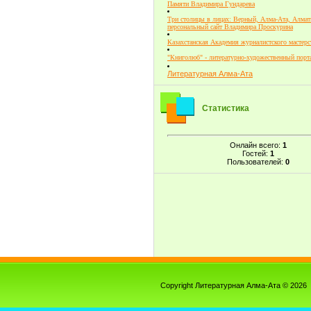
Памяти Владимира Гундарева
Три столицы в лицах: Верный, Алма-Ата, Алмат
персональный сайт Владимира Проскурина
Казахстанская Академия журналистского мастерс
"Книголюб" - литературно-художественный порт
Литературная Алма-Ата
Статистика
Онлайн всего:
1
Гостей:
1
Пользователей:
0
Copyright Литературная Алма-Ата © 2026