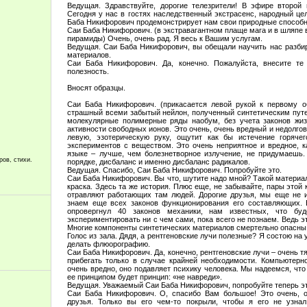
Ведущая. Здравствуйте, дорогие телезрители! В эфире второй
Сегодня у нас в гостях наследственный экстрасенс, народный ц
Баба Никифорович продемонстрирует нам свои природные способн
Саи Баба Никифорович. (в экстравагантном плаще мага и в шляпе 
пирамиды) Очень, очень рад. Я весь к Вашим услугам.
Ведущая. Саи Баба Никифорович, вы обещали научить нас разбир
материалов.
Саи Баба Никифорович. Да, конечно. Пожалуйста, внесите те
полезность.
Вносят образцы.
Саи Баба Никифорович. (прикасается левой рукой к первому о
страшный всеми забытый нейлон, полученный синтетическим путе
молекулярные полимерные ряды наобум, без учета законов жиз
активности свободных ионов. Это очень, очень вредный и недолго
левую, эзотерическую руку, ощутит как бы истечение горячег
экспериментов с веществом. Это очень неприятное и вредное, к
языке – лучше, чем болезнетворное излучение, не придумаешь. 
ров, стихи.
порядке, дисбаланс и именно дисбаланс радикалов.
Ведущая. Спасибо, Саи Баба Никифорович. Попробуйте это.
Саи Баба Никифорович. Вы что, шутите надо мной? Такой материал
краска. Здесь та же история. Плюс еще, не забывайте, пары этой
отравляют работающих там людей. Дорогие друзья, мы еще не 
знаем еще всех законов функционирования его составляющих.
опровергнул 40 законов механики, нам известных, что б
экспериментировать ни с чем сами, пока всего не познаем. Ведь э
Многие компоненты синтетических материалов смертельно опасны
Голос из зала. Дядя, а рентгеновские лучи полезные? Я состою на 
делать флюорографию.
Саи Баба Никифорович. Да, конечно, рентгеновские лучи – очень т
прибегать только в случае крайней необходимости. Компьютерно
очень вредно, оно подавляет психику человека. Мы надеемся, что
ее принципом будет принцип: «не навреди».
Ведущая. Уважаемый Саи Баба Никифорович, попробуйте теперь эт
Саи Баба Никифорович. О, спасибо Вам большое! Это очень, о
друзья. Только вы его чем-то покрыли, чтобы я его не узна