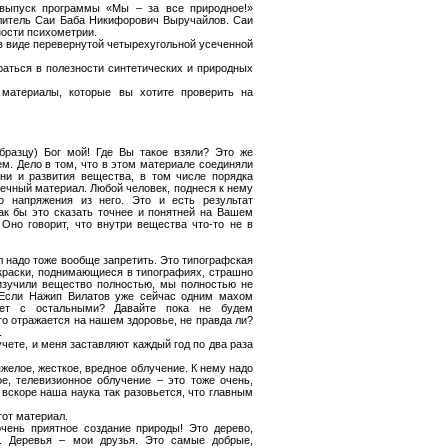
 выпуск программы «Мы – за все природное!»
елитель Саи Баба Никифорович Выручайлов. Саи
ости психометрии.
в виде перевернутой четырехугольной усеченной
аться в полезности синтетических и природных
 материалы, которые вы хотите проверить на
бразцу) Бог мой! Где Вы такое взяли? Это же
м. Дело в том, что в этом материале соединяли
ни и развития вещества, в том числе порядка
вечный материал. Любой человек, поднеся к нему
о напряжения из него. Это и есть результат
ак бы это сказать точнее и понятней на Вашем
Оно говорит, что внутри вещества что-то не в
 надо тоже вообще запретить. Это типографская
 краски, поднимающиеся в типографиях, страшно
изучили вещество полностью, мы полностью не
 Если Нажип Вилатов уже сейчас одним махом
удет с остальными? Давайте пока не будем
то отражается на нашем здоровье, не правда ли?
.
учете, и меня заставляют каждый год по два раза
яжелое, жесткое, вредное облучение. К нему надо
е, телевизионное облучение – это тоже очень,
 вскоре наша наука так разовьется, что главным
от материал.
чень приятное создание природы! Это дерево,
л. Деревья – мои друзья. Это самые добрые,