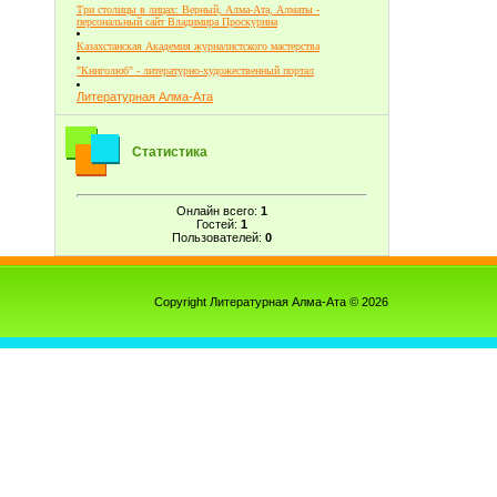
Три столицы в лицах: Верный, Алма-Ата, Алматы -
персональный сайт Владимира Проскурина
Казахстанская Академия журналистского мастерства
"Книголюб" - литературно-художественный портал
Литературная Алма-Ата
Статистика
Онлайн всего:
1
Гостей:
1
Пользователей:
0
Copyright Литературная Алма-Ата © 2026