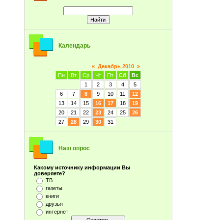
Календарь
«
Декабрь 2010
»
Пн
Вт
Ср
Чт
Пт
Сб
Вс
1
2
3
4
5
6
7
8
9
10
11
12
13
14
15
16
17
18
19
20
21
22
23
24
25
26
27
28
29
30
31
Наш опрос
Какому источнику информации Вы
доверяете?
ТВ
газеты
книги
друзья
интернет