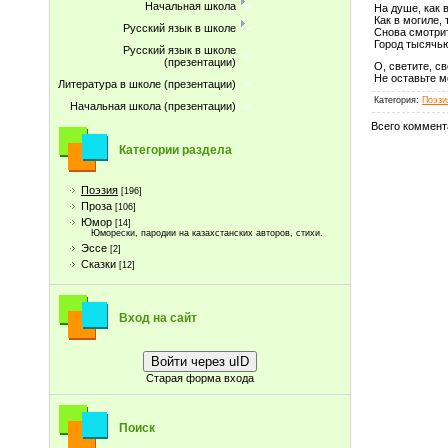
Начальная школа
На душе, как 
Как в могиле, 
Русский язык в школе
Снова смотрит
Город тысячью
Русский язык в школе
(презентации)
О, светите, с
Не оставьте м
Литература в школе (презентации)
Категория
:
Поэзи
Начальная школа (презентации)
Всего коммент
Категории раздела
Поэзия
[196]
Проза
[106]
Юмор
[14]
Юморески, пародии на казахстанских авторов, стихи.
Эссе
[2]
Сказки
[12]
Вход на сайт
Войти через uID
Старая форма входа
Поиск