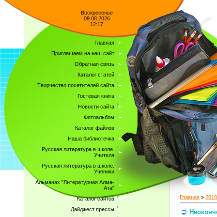
Воскресенье
09.08.2026
12:17
Главная
Приглашаем на наш сайт
Обратная связь
Каталог статей
Творчество посетителей сайта
Гостевая книга
Новости сайта
Фотоальбом
Каталог файлов
Наша библиотечка
Русская литература в школе.
Учителя
Русская литература в школе.
Ученики
Альманах "Литературная Алма-
Ата"
Главная
»
2010
Каталог сайтов
Дайджест прессы
Неоконч