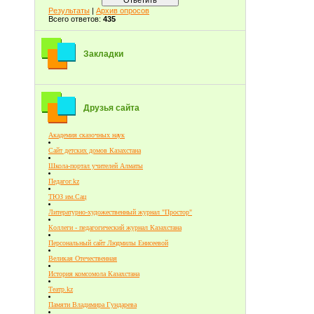
Результаты
|
Архив опросов
Всего ответов:
435
Закладки
Друзья сайта
Академия сказочных наук
Сайт детских домов Казахстана
Школа-портал учителей Алматы
Педагог.kz
ТЮЗ им.Сац
Литературно-художественный журнал "Простор"
Коллеги - педагогический журнал Казахстана
Персональный сайт Людмилы Енисеевой
Великая Отечественная
История комсомола Казахстана
Театр.kz
Памяти Владимира Гундарева