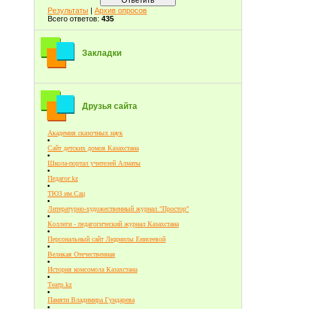
Результаты
|
Архив опросов
Всего ответов:
435
Закладки
Друзья сайта
Академия сказочных наук
Сайт детских домов Казахстана
Школа-портал учителей Алматы
Педагог.kz
ТЮЗ им.Сац
Литературно-художественный журнал "Простор"
Коллеги - педагогический журнал Казахстана
Персональный сайт Людмилы Енисеевой
Великая Отечественная
История комсомола Казахстана
Театр.kz
Памяти Владимира Гундарева