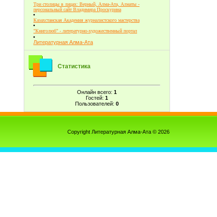
Три столицы в лицах: Верный, Алма-Ата, Алматы -
персональный сайт Владимира Проскурина
Казахстанская Академия журналистского мастерства
"Книголюб" - литературно-художественный портал
Литературная Алма-Ата
Статистика
Онлайн всего:
1
Гостей:
1
Пользователей:
0
Copyright Литературная Алма-Ата © 2026