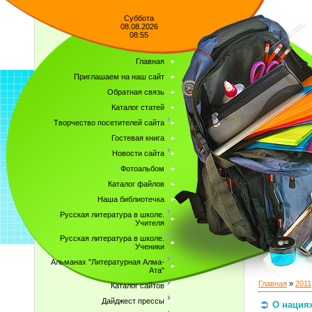
Суббота
08.08.2026
08:55
Главная
Приглашаем на наш сайт
Обратная связь
Каталог статей
Творчество посетителей сайта
Гостевая книга
Новости сайта
Фотоальбом
Каталог файлов
Наша библиотечка
Русская литература в школе.
Учителя
Русская литература в школе.
Ученики
Альманах "Литературная Алма-
Ата"
Главная
»
2011
Каталог сайтов
Дайджест прессы
О нация