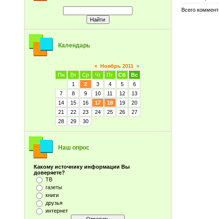
Всего коммент
Календарь
«
Ноябрь 2011
»
Пн
Вт
Ср
Чт
Пт
Сб
Вс
1
2
3
4
5
6
7
8
9
10
11
12
13
14
15
16
17
18
19
20
21
22
23
24
25
26
27
28
29
30
Наш опрос
Какому источнику информации Вы
доверяете?
ТВ
газеты
книги
друзья
интернет