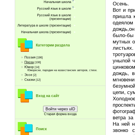
Начальная школа
Осень.
Русский язык в школе
Вот и пр
пришла к
Русский язык в школе
(презентации)
одеялом
Литература в школе (презентации)
дождь,он
Начальная школа (презентации)
было-бы 
мутных о
Категории раздела
листьях.
тротуаро
Поэзия
[196]
унылой ч
Проза
[106]
цинковом
Юмор
[14]
Юморески, пародии на казахстанских авторов, стихи.
дождь, в
Эссе
[2]
мгновение
Сказки
[12]
безумной
цепи, су
Вход на сайт
Холодно
проспект
Войти через uID
фотограф
Старая форма входа
ветра за
На ней н
Поиск
звонко 