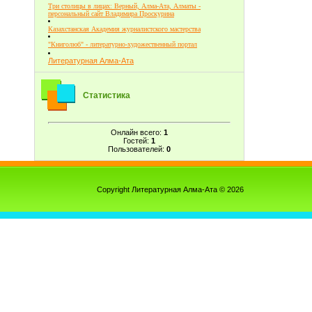
Три столицы в лицах: Верный, Алма-Ата, Алматы -
персональный сайт Владимира Проскурина
Казахстанская Академия журналистского мастерства
"Книголюб" - литературно-художественный портал
Литературная Алма-Ата
Статистика
Онлайн всего:
1
Гостей:
1
Пользователей:
0
Copyright Литературная Алма-Ата © 2026