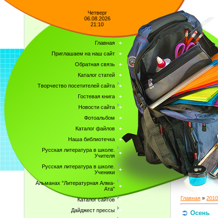
Четверг
06.08.2026
21:10
Главная
Приглашаем на наш сайт
Обратная связь
Каталог статей
Творчество посетителей сайта
Гостевая книга
Новости сайта
Фотоальбом
Каталог файлов
Наша библиотечка
Русская литература в школе.
Учителя
Русская литература в школе.
Ученики
Альманах "Литературная Алма-
Ата"
Главная
»
2010
Каталог сайтов
Дайджест прессы
Осень