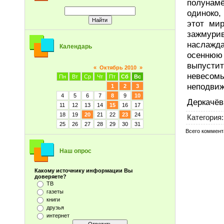
полунамё
одиноко,
этот мир
зажмури
наслажда
Календарь
осеннюю 
выпусти
«
Октябрь 2010
»
невесомы
Пн
Вт
Ср
Чт
Пт
Сб
Вс
неподвиж
1
2
3
4
5
6
7
8
9
10
Деркачёв
11
12
13
14
15
16
17
18
19
20
21
22
23
24
Категория
:
25
26
27
28
29
30
31
Всего коммент
Наш опрос
Какому источнику информации Вы
доверяете?
ТВ
газеты
книги
друзья
интернет