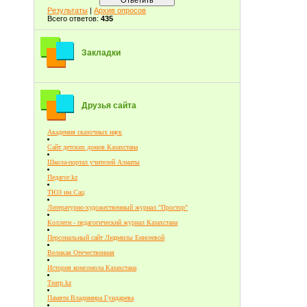
Результаты
|
Архив опросов
Всего ответов:
435
Закладки
Друзья сайта
Академия сказочных наук
Сайт детских домов Казахстана
Школа-портал учителей Алматы
Педагог.kz
ТЮЗ им.Сац
Литературно-художественный журнал "Простор"
Коллеги - педагогический журнал Казахстана
Персональный сайт Людмилы Енисеевой
Великая Отечественная
История комсомола Казахстана
Театр.kz
Памяти Владимира Гундарева