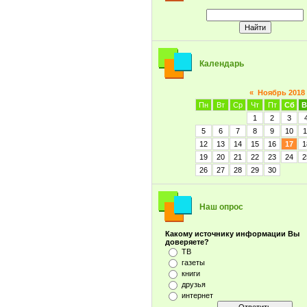
Календарь
«
Ноябрь 2018
Пн
Вт
Ср
Чт
Пт
Сб
В
1
2
3
5
6
7
8
9
10
1
12
13
14
15
16
17
1
19
20
21
22
23
24
2
26
27
28
29
30
Наш опрос
Какому источнику информации Вы
доверяете?
ТВ
газеты
книги
друзья
интернет