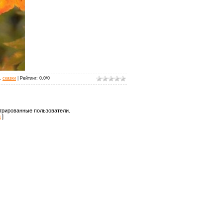
,
сказки
|
Рейтинг
:
0.0
/
0
трированные пользователи.
д
]