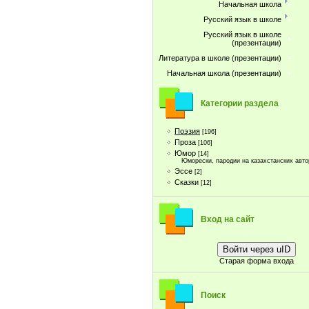
Начальная школа
Русский язык в школе
Русский язык в школе
(презентации)
Литература в школе (презентации)
Начальная школа (презентации)
Категории раздела
Поэзия
[196]
Проза
[106]
Юмор
[14]
Юморески, пародии на казахстанских авто
Эссе
[2]
Сказки
[12]
Вход на сайт
Войти через uID
Старая форма входа
Поиск