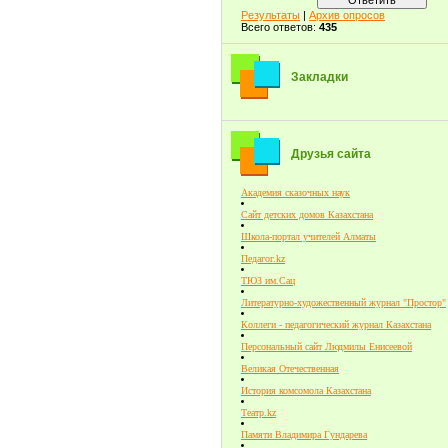
Результаты
|
Архив опросов
Всего ответов:
435
Закладки
Друзья сайта
Академия сказочных наук
Сайт детских домов Казахстана
Школа-портал учителей Алматы
Педагог.kz
ТЮЗ им.Сац
Литературно-художественный журнал "Простор"
Коллеги - педагогический журнал Казахстана
Персональный сайт Людмилы Енисеевой
Великая Отечественная
История комсомола Казахстана
Театр.kz
Памяти Владимира Гундарева