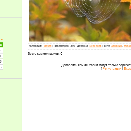
»
с
Категория
:
Поэзия
|
Просмотров
:
340
|
Добавил
:
Версенев
|
Теги
:
шамонин
,
стихи
4
Всего комментариев
:
0
1
8
Добавлять комментарии могут только зарегис
5
[
Регистрация
|
Вхо