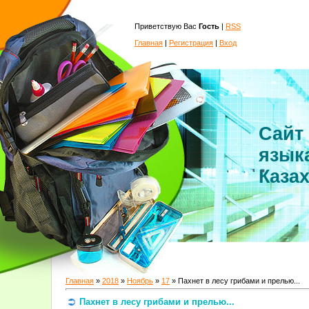
Приветствую Вас
Гость
|
RSS
Главная
|
Регистрация
|
Вход
Сайт
язык
Каза
Главная
»
2018
»
Ноябрь
»
17
» Пахнет в лесу грибами и прелью...
Пахнет в лесу грибами и прелью...