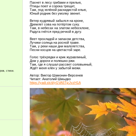
Пахнет в лесу грибами и прелью,
Птицы поют и сорока трещит,
Там, под зелёной раскидистой елью,
Юный родник без умолку звенит.
Ветер кудрявый забылся на кроне,
Дремлет сова на потёртом суку.
Там, в небесах на златом небосклоне,
Радуга гнётся пред речкой в дугу.
Веет прохладой и запахом детства,
Лучики солнца на росной траве.
Там, у реки наши дни малолетства,
Песни косцов на цветастой заре.
Голос трёхрядки и крик журавлиный,
Дом у дороги и полюшко ржи.
Там, где я слушал рассвет соловьиный,
Ждёт меня клён у забытой межи.
ров, стихи.
Автор: Виктор Шамонин-Версенев
Читает: Анатолий Шмыдко
https://yadi.sk/d/yGVA5TjzJvzH1A